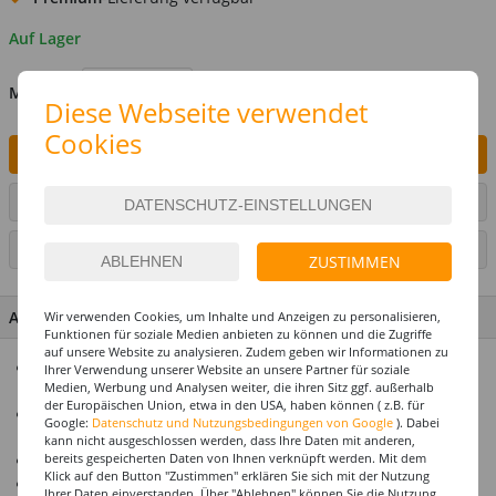
Auf Lager
MENGE
Diese Webseite verwendet
Cookies
IN DEN WARENKORB
ARTIKEL AUF WUNSCHLISTE SETZEN
SEITE DRUCKEN
ZUSTIMMEN
ARTIKEL MERKMALE & DETAILS
Wir verwenden Cookies, um Inhalte und Anzeigen zu personalisieren,
Funktionen für soziale Medien anbieten zu können und die Zugriffe
auf unsere Website zu analysieren. Zudem geben wir Informationen zu
Alles für Ihre Fest- & Partydekoration aus dem Hause Party-
Ihrer Verwendung unserer Website an unsere Partner für soziale
Medien, Werbung und Analysen weiter, die ihren Sitz ggf. außerhalb
Discount
der Europäischen Union, etwa in den USA, haben können ( z.B. für
Erstklassige Qualität zu einem fairen Preis-
Google:
Datenschutz und Nutzungsbedingungen von Google
). Dabei
Leistungsverhältnis
kann nicht ausgeschlossen werden, dass Ihre Daten mit anderen,
bereits gespeicherten Daten von Ihnen verknüpft werden. Mit dem
Alle Artikel sind perfekt farblich aufeinander abgestimmt
Klick auf den Button "Zustimmen" erklären Sie sich mit der Nutzung
Zu vielen Artikeln sind auch günstige Spar-Packs erhältlich!
Ihrer Daten einverstanden. Über "Ablehnen" können Sie die Nutzung