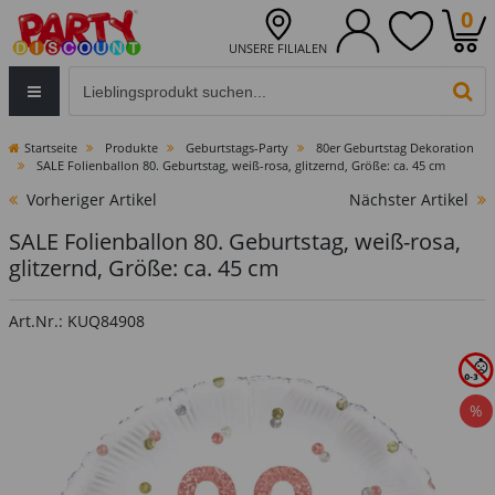
0
UNSERE FILIALEN
Eingabefeld für die Produktsuche im Header
PR
Startseite
Produkte
Geburtstags-Party
80er Geburtstag Dekoration
SALE Folienballon 80. Geburtstag, weiß-rosa, glitzernd, Größe: ca. 45 cm
Vorheriger Artikel
Nächster Artikel
SALE Folienballon 80. Geburtstag, weiß-rosa,
glitzernd, Größe: ca. 45 cm
Art.Nr.: KUQ84908
%