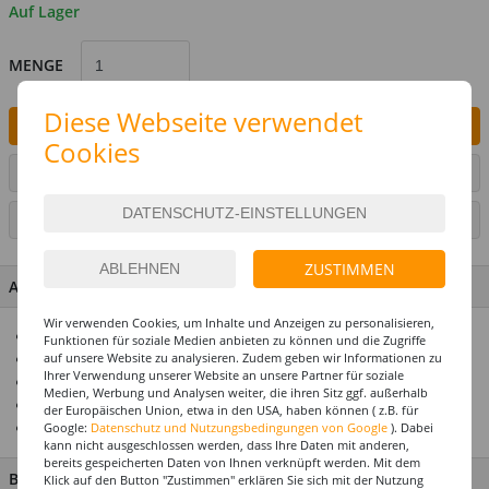
Auf Lager
MENGE
Diese Webseite verwendet
IN DEN WARENKORB
Cookies
ARTIKEL AUF WUNSCHLISTE SETZEN
SEITE DRUCKEN
ZUSTIMMEN
ARTIKEL MERKMALE & DETAILS
Wir verwenden Cookies, um Inhalte und Anzeigen zu personalisieren,
Für die perfekte Geburtstagsparty
Funktionen für soziale Medien anbieten zu können und die Zugriffe
auf unsere Website zu analysieren. Zudem geben wir Informationen zu
Alle Artikel abgestimmt im Design
Ihrer Verwendung unserer Website an unsere Partner für soziale
Premium-Qualität
Medien, Werbung und Analysen weiter, die ihren Sitz ggf. außerhalb
Top-Preis-Leistungsverhältnis
der Europäischen Union, etwa in den USA, haben können ( z.B. für
Einer unserer Top-Seller
Google:
Datenschutz und Nutzungsbedingungen von Google
). Dabei
kann nicht ausgeschlossen werden, dass Ihre Daten mit anderen,
bereits gespeicherten Daten von Ihnen verknüpft werden. Mit dem
BESCHREIBUNG
Klick auf den Button "Zustimmen" erklären Sie sich mit der Nutzung