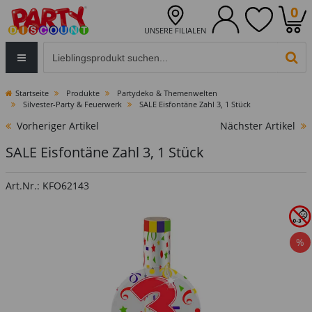
0
UNSERE FILIALEN
Eingabefeld für die Produktsuche im Header
PR
Startseite
Produkte
Partydeko & Themenwelten
Silvester-Party & Feuerwerk
SALE Eisfontäne Zahl 3, 1 Stück
Vorheriger Artikel
Nächster Artikel
SALE Eisfontäne Zahl 3, 1 Stück
Art.Nr.: KFO62143
%