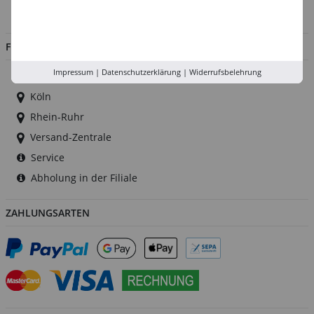
Jobs
FILIALEN
Impressum
|
Datenschutzerklärung
|
Widerrufsbelehrung
Düsseldorf
Köln
Rhein-Ruhr
Versand-Zentrale
Service
Abholung in der Filiale
ZAHLUNGSARTEN