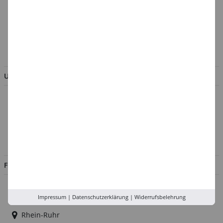
Batterieentsorgung &
Verpackungsverordnung
AGB & Kundeninformation
BESTELLUNG WIDERRUFEN
UNTERNEHMEN
Über uns
Kontakt
Impressum
Jobs
FILIALEN
Düsseldorf
Impressum
|
Datenschutzerklärung
|
Widerrufsbelehrung
Köln
Rhein-Ruhr