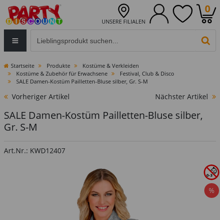
0
UNSERE FILIALEN
Eingabefeld für die Produktsuche im Header
PR
Startseite
Produkte
Kostüme & Verkleiden
Kostüme & Zubehör für Erwachsene
Festival, Club & Disco
SALE Damen-Kostüm Pailletten-Bluse silber, Gr. S-M
Vorheriger Artikel
Nächster Artikel
SALE Damen-Kostüm Pailletten-Bluse silber,
Gr. S-M
Art.Nr.: KWD12407
%