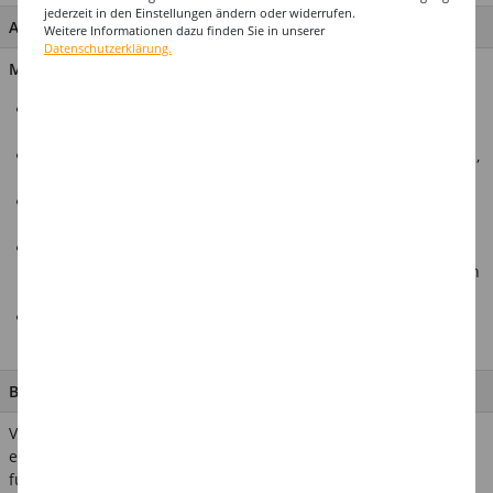
jederzeit in den Einstellungen ändern oder widerrufen.
ARTIKEL MERKMALE & DETAILS
Weitere Informationen dazu finden Sie in unserer
Datenschutzerklärung.
Material: 100% Polyester
Die silberne Pailletten-Bluse sorgt für einen auffälligen und
glamourösen Auftritt.
Perfekt für besondere Anlässe, Partys oder Veranstaltungen,
bei denen Sie sich stilvoll präsentieren möchten.
Die Bluse ist ideal für Damen, die einen luxuriösen und
eleganten Look bevorzugen.
Hochwertige Materialien gewährleisten einen angenehmen
Tragekomfort und eine lange Haltbarkeit, damit Sie sich den
ganzen Abend über wohl fühlen.
In unserem Shop finden Sie eine Vielzahl weiterer
passender Zubehörartikel
BESCHREIBUNG
Verleihen Sie Ihrem Look eine glänzende Note mit dieser
eleganten Pailletten-Bluse in Silber. Die Bluse besteht aus
funkelnden silbernen Pailletten, die Ihrem Outfit einen Hauch