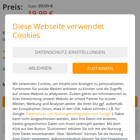
Preis:
39,99 €
Statt:
19,99 €
inkl. MwSt.
zzgl. Versandkosten
Diese Webseite verwendet
Kostenlose Lieferung ab
69,-€
Cookies
innerhalb Deutschlands -
Details
Standard-Lieferung
10. - 11. August
Premium
-Lieferung verfügbar
ZUSTIMMEN
Auf Lager
MENGE
Wir verwenden Cookies, um Inhalte und Anzeigen zu personalisieren,
Funktionen für soziale Medien anbieten zu können und die Zugriffe
auf unsere Website zu analysieren. Zudem geben wir Informationen zu
Ihrer Verwendung unserer Website an unsere Partner für soziale
IN DEN WARENKORB
Medien, Werbung und Analysen weiter, die ihren Sitz ggf. außerhalb
der Europäischen Union, etwa in den USA, haben können ( z.B. für
Google:
Datenschutz und Nutzungsbedingungen von Google
). Dabei
ARTIKEL AUF WUNSCHLISTE SETZEN
kann nicht ausgeschlossen werden, dass Ihre Daten mit anderen,
bereits gespeicherten Daten von Ihnen verknüpft werden. Mit dem
SEITE DRUCKEN
Klick auf den Button "Zustimmen" erklären Sie sich mit der Nutzung
Ihrer Daten einverstanden. Über "Ablehnen" können Sie die Nutzung
Ihrer Daten verweigern. Selbstverständlich können Sie Ihre Einwilligung