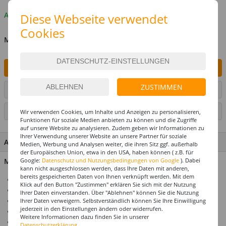
Auf Lager
Diese Webseite verwendet
Cookies
MENGE
IN DEN WARENKORB
ZUSTIMMEN
ARTIKEL AUF WUNSCHLISTE SETZEN
SEITE DRUCKEN
Wir verwenden Cookies, um Inhalte und Anzeigen zu personalisieren,
Funktionen für soziale Medien anbieten zu können und die Zugriffe
auf unsere Website zu analysieren. Zudem geben wir Informationen zu
Ihrer Verwendung unserer Website an unsere Partner für soziale
ARTIKEL MERKMALE & DETAILS
Medien, Werbung und Analysen weiter, die ihren Sitz ggf. außerhalb
der Europäischen Union, etwa in den USA, haben können ( z.B. für
Material: 100% Polyester
Google:
Datenschutz und Nutzungsbedingungen von Google
). Dabei
kann nicht ausgeschlossen werden, dass Ihre Daten mit anderen,
bereits gespeicherten Daten von Ihnen verknüpft werden. Mit dem
Ideal für Karneval & Mottopartys
Klick auf den Button "Zustimmen" erklären Sie sich mit der Nutzung
Perücke für Erwachsene
Ihrer Daten einverstanden. Über "Ablehnen" können Sie die Nutzung
Einheitsgröße
Ihrer Daten verweigern. Selbstverständlich können Sie Ihre Einwilligung
jederzeit in den Einstellungen ändern oder widerrufen.
Top-Preis-Leistungsverhältnis
Weitere Informationen dazu finden Sie in unserer
Produktempfehlung: Unser Haarnetz / Perückennetz
Datenschutzerklärung.