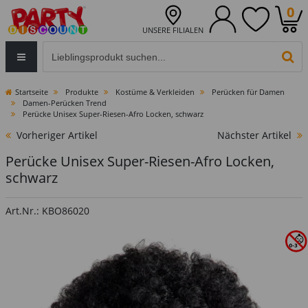
0
UNSERE FILIALEN
Eingabefeld für die Produktsuche im Header
PR
Startseite
Produkte
Kostüme & Verkleiden
Perücken für Damen
Damen-Perücken Trend
Perücke Unisex Super-Riesen-Afro Locken, schwarz
Vorheriger Artikel
Nächster Artikel
Perücke Unisex Super-Riesen-Afro Locken,
schwarz
Art.Nr.: KBO86020