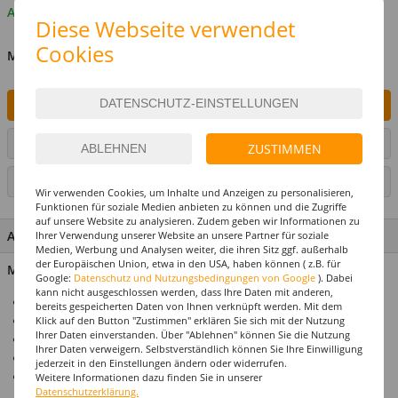
Auf Lager
Diese Webseite verwendet
Cookies
MENGE
IN DEN WARENKORB
ARTIKEL AUF WUNSCHLISTE SETZEN
ZUSTIMMEN
SEITE DRUCKEN
Wir verwenden Cookies, um Inhalte und Anzeigen zu personalisieren,
Funktionen für soziale Medien anbieten zu können und die Zugriffe
auf unsere Website zu analysieren. Zudem geben wir Informationen zu
ARTIKEL MERKMALE & DETAILS
Ihrer Verwendung unserer Website an unsere Partner für soziale
Medien, Werbung und Analysen weiter, die ihren Sitz ggf. außerhalb
der Europäischen Union, etwa in den USA, haben können ( z.B. für
Material: 100% Polyester
Google:
Datenschutz und Nutzungsbedingungen von Google
). Dabei
kann nicht ausgeschlossen werden, dass Ihre Daten mit anderen,
Ideal für Karneval & Mottopartys
bereits gespeicherten Daten von Ihnen verknüpft werden. Mit dem
Perücke für Erwachsene
Klick auf den Button "Zustimmen" erklären Sie sich mit der Nutzung
Ihrer Daten einverstanden. Über "Ablehnen" können Sie die Nutzung
Einheitsgröße
Ihrer Daten verweigern. Selbstverständlich können Sie Ihre Einwilligung
Top-Preis-Leistungsverhältnis
jederzeit in den Einstellungen ändern oder widerrufen.
Produktempfehlung: Unser Haarnetz / Perückennetz
Weitere Informationen dazu finden Sie in unserer
Datenschutzerklärung.