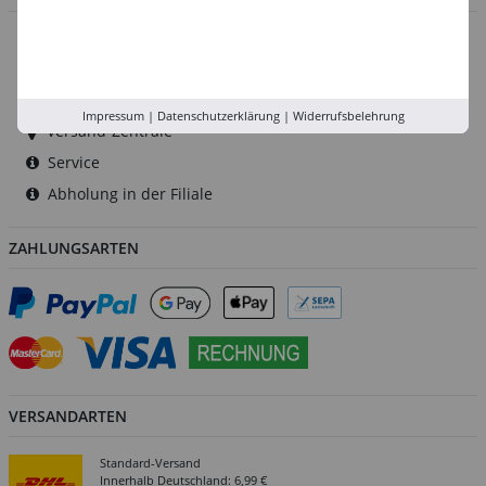
Düsseldorf
Köln
Rhein-Ruhr
Impressum
|
Datenschutzerklärung
|
Widerrufsbelehrung
Versand-Zentrale
Service
Abholung in der Filiale
ZAHLUNGSARTEN
VERSANDARTEN
Standard-Versand
Innerhalb Deutschland: 6,99 €