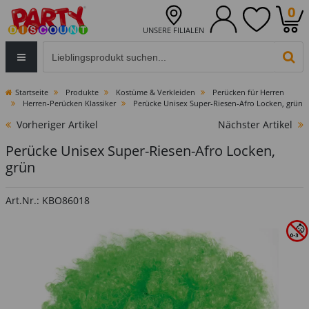
0
UNSERE FILIALEN
Eingabefeld für die Produktsuche im Header
PR
Startseite
Produkte
Kostüme & Verkleiden
Perücken für Herren
Herren-Perücken Klassiker
Perücke Unisex Super-Riesen-Afro Locken, grün
Vorheriger Artikel
Nächster Artikel
Perücke Unisex Super-Riesen-Afro Locken,
grün
Art.Nr.: KBO86018