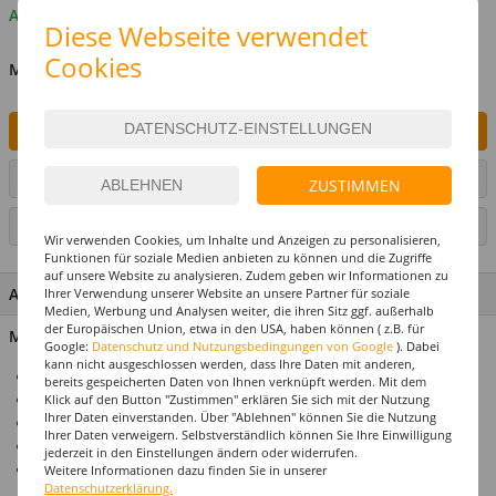
Auf Lager
Diese Webseite verwendet
Cookies
MENGE
IN DEN WARENKORB
ARTIKEL AUF WUNSCHLISTE SETZEN
ZUSTIMMEN
SEITE DRUCKEN
Wir verwenden Cookies, um Inhalte und Anzeigen zu personalisieren,
Funktionen für soziale Medien anbieten zu können und die Zugriffe
auf unsere Website zu analysieren. Zudem geben wir Informationen zu
ARTIKEL MERKMALE & DETAILS
Ihrer Verwendung unserer Website an unsere Partner für soziale
Medien, Werbung und Analysen weiter, die ihren Sitz ggf. außerhalb
der Europäischen Union, etwa in den USA, haben können ( z.B. für
Material: 100% Polyester
Google:
Datenschutz und Nutzungsbedingungen von Google
). Dabei
kann nicht ausgeschlossen werden, dass Ihre Daten mit anderen,
Ideal für Karneval & Mottopartys
bereits gespeicherten Daten von Ihnen verknüpft werden. Mit dem
Perücke für Erwachsene
Klick auf den Button "Zustimmen" erklären Sie sich mit der Nutzung
Ihrer Daten einverstanden. Über "Ablehnen" können Sie die Nutzung
Einheitsgröße
Ihrer Daten verweigern. Selbstverständlich können Sie Ihre Einwilligung
Top-Preis-Leistungsverhältnis
jederzeit in den Einstellungen ändern oder widerrufen.
Produktempfehlung: Unser Haarnetz / Perückennetz
Weitere Informationen dazu finden Sie in unserer
Datenschutzerklärung.