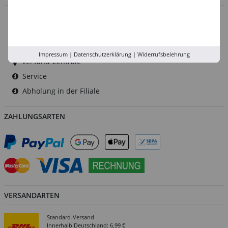
Düsseldorf
Köln
Rhein-Ruhr
Impressum
|
Datenschutzerklärung
|
Widerrufsbelehrung
Versand-Zentrale
Service
Abholung in der Filiale
ZAHLUNGSARTEN
VERSANDARTEN
Standard-Versand
Innerhalb Deutschland: 6,99 €