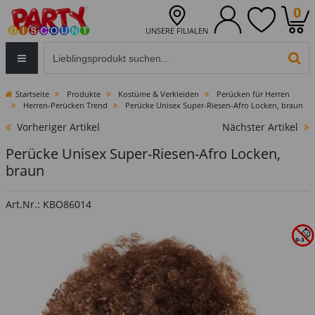
0
UNSERE FILIALEN
Eingabefeld für die Produktsuche im Header
PR
Startseite
Produkte
Kostüme & Verkleiden
Perücken für Herren
Herren-Perücken Trend
Perücke Unisex Super-Riesen-Afro Locken, braun
Vorheriger Artikel
Nächster Artikel
Perücke Unisex Super-Riesen-Afro Locken,
braun
Art.Nr.: KBO86014