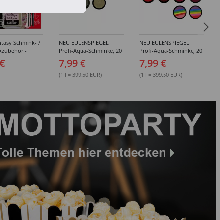
tasy Schmink- /
NEU EULENSPIEGEL
NEU EULENSPIEGEL
kzubehör -
Profi-Aqua-Schminke, 20
Profi-Aqua-Schminke, 20
dene Artikel
ml, Weiß- / Schwarz- &
ml, Rot-Töne -
 €
7,99 €
7,99 €
Grau-Töne -
Verschiedene Farben
Verschiedene Farben
(1 l = 399.50 EUR)
(1 l = 399.50 EUR)