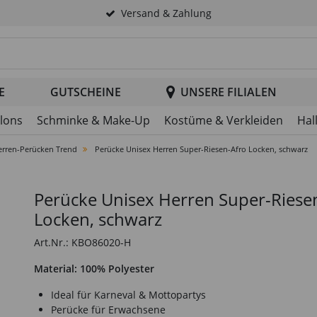
Versand & Zahlung
tsuche im Header
E
GUTSCHEINE
UNSERE FILIALEN
llons
Schminke & Make-Up
Kostüme & Verkleiden
Hal
erren-Perücken Trend
Perücke Unisex Herren Super-Riesen-Afro Locken, schwarz
Perücke Unisex Herren Super-Riese
Locken, schwarz
Art.Nr.: KBO86020-H
Material: 100% Polyester
Ideal für Karneval & Mottopartys
Perücke für Erwachsene