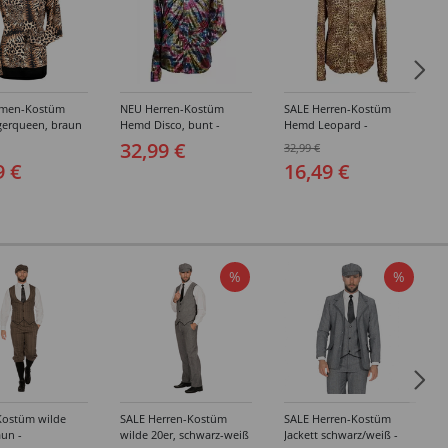
amen-Kostüm
NEU Herren-Kostüm
SALE Herren-Kostüm
gerqueen, braun
Hemd Disco, bunt -
Hemd Leopard -
hiedene Größen
verschiedene Größen (S-
verschiedene Größen (S-
32,99 €
32,99 €
XXXL)
XXXL)
9 €
16,49 €
%
%
Kostüm wilde
SALE Herren-Kostüm
SALE Herren-Kostüm
aun -
wilde 20er, schwarz-weiß
Jackett schwarz/weiß -