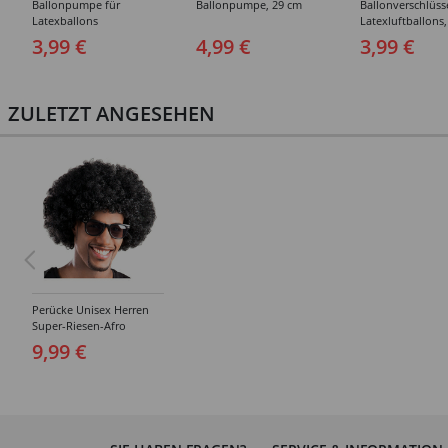
Ballonpumpe für
Ballonpumpe, 29 cm
Ballonverschlüss
Latexballons
Latexluftballons,
Stück
3,99 €
4,99 €
3,99 €
ZULETZT ANGESEHEN
Perücke Unisex Herren
Super-Riesen-Afro
Locken, schwarz
9,99 €