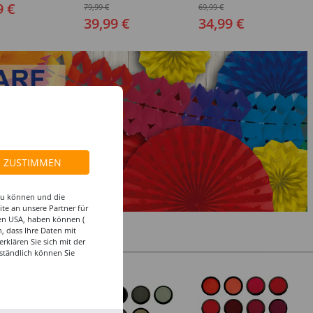
edene Größen
- Verschiedene Größen
Verschiedene Größen
9 €
79,99 €
69,99 €
(48-64)
(48-64)
39,99 €
34,99 €
ZUSTIMMEN
 zu können und die
te an unsere Partner für
den USA, haben können (
, dass Ihre Daten mit
klären Sie sich mit der
ständlich können Sie
%