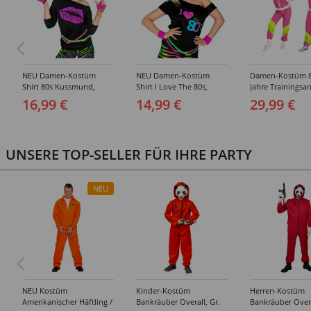
NEU Damen-Kostüm
NEU Damen-Kostüm
Damen-Kostüm 8
Shirt 80s Kussmund,
Shirt I Love The 80s,
Jahre Trainingsa
ärmellos - Verschiedene
ärmellos - Verschiedene
Verschiedene Gr
16,99 €
14,99 €
29,99 €
Größen (S-XXL)
Größen (S-XXL)
XL)
UNSERE TOP-SELLER FÜR IHRE PARTY
NEU
NEU Kostüm
Kinder-Kostüm
Herren-Kostüm
Amerikanischer Häftling /
Bankräuber Overall, Gr.
Bankräuber Overa