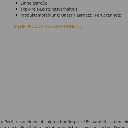
Einheitsgröße
Top-Preis-Leistungsverhältnis
Produktempfehlung: Unser Haarnetz / Perückennetz
MEHR PRODUKTINFORMATIONEN...
-Afro-Perücke zu einem absoluten Knüllerpreis! Es handelt sich u
uste, nach allen Seiten abstehende dichte schwarze Locken. Der giga