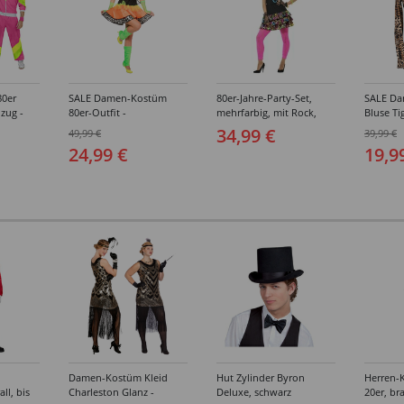
0er
SALE Damen-Kostüm
80er-Jahre-Party-Set,
SALE D
nzug -
80er-Outfit -
mehrfarbig, mit Rock,
Bluse Ti
ößen (S-
Verschiedene Größen
Kopfschmuck und
- Versc
34,99 €
49,99 €
39,99 €
(34-46)
Halskette - Verschiedene
(XS-XL)
24,99 €
19,9
Größen (S-L)
Damen-Kostüm Kleid
Hut Zylinder Byron
Herren-
ll, bis
Charleston Glanz -
Deluxe, schwarz
20er, br