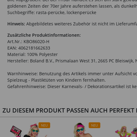
goldenen Zeiten der 70er Jahre auferstehen lassen, als dunke
Suchbegriffe: rasta-perücke, lockenperücke
Hinweis:
Abgebildetes weiteres Zubehör ist nicht im Lieferumf
Zusätzliche Produktinformationen:
Art.Nr.: KBO86020-H
EAN: 4062181662633
Material: 100% Polyester
Hersteller: Boland B.V., Prismalaan West 31, 2665 PC Bleiswijk
Warnhinweise: Benutzung des Artikels immer unter Aufsicht vo
Spielzeug - Plastiktüten von Kindern fernhalten.
Gefahrenhinweise: Dieser Karnevals- / Dekorationsartikel ist ke
ZU DIESEM PRODUKT PASSEN AUCH PERFEKT D
NEU
NEU