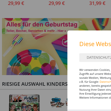
Sträfling, Overall, Orange
152-164
190 cm
29,99 €
29,99 €
31,99 €
- verschiedene Größen
(S-XXL)
Diese Webs
Wir verwenden Cookies, 
Zugriffe auf unsere Web
soziale Medien, Werbung
z.B. für Google:
Datensc
RIESIGE AUSWAHL KINDERSCHMINKEN, PROF
anderen, bereits gespeic
Nutzung Ihrer Daten ein
Ihre Einwilligung jederz
Weitere Informationen d