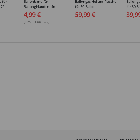
e für
Ballonband für
Ballongas Helium-Flasche
Ballonga
 72
Ballongirlanden, 5m
für 50 Ballons
für 30 B
Deko-Band aus PVC
4,99 €
59,99 €
39,9
(1 m = 1.00 EUR)