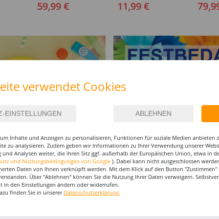
Verschiedene Größen (S-
Verschi
59,99 €
11,99 €
79,9
XXL)
(46-64)
eite verwendet Cookies
um Inhalte und Anzeigen zu personalisieren, Funktionen für soziale Medien anbieten
site zu analysieren. Zudem geben wir Informationen zu Ihrer Verwendung unserer Websi
 und Analysen weiter, die ihren Sitz ggf. außerhalb der Europäischen Union, etwa in 
hutz und Nutzungsbedingungen von Google
). Dabei kann nicht ausgeschlossen werden
I-MAKE-UP & ZUBEHÖR
herten Daten von Ihnen verknüpft werden. Mit dem Klick auf den Button "Zustimmen" er
verstanden. Über "Ablehnen" können Sie die Nutzung Ihrer Daten verweigern. Selbstver
eit in den Einstellungen ändern oder widerrufen.
%
%
%
azu finden Sie in unserer
Datenschutzerklärung.