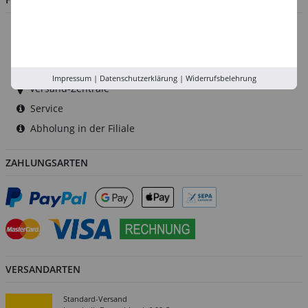
Düsseldorf
Köln
Rhein-Ruhr
Impressum
|
Datenschutzerklärung
|
Widerrufsbelehrung
Versand-Zentrale
Service
Abholung in der Filiale
ZAHLUNGSARTEN
VERSANDARTEN
Standard-Versand