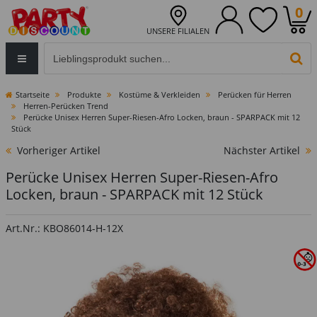
0
UNSERE FILIALEN
Eingabefeld für die Produktsuche im Header
PR
Startseite
Produkte
Kostüme & Verkleiden
Perücken für Herren
Herren-Perücken Trend
Perücke Unisex Herren Super-Riesen-Afro Locken, braun - SPARPACK mit 12
Stück
Vorheriger Artikel
Nächster Artikel
Perücke Unisex Herren Super-Riesen-Afro
Locken, braun - SPARPACK mit 12 Stück
Art.Nr.: KBO86014-H-12X