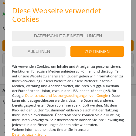
Premium
-Lieferung verfügbar
Diese Webseite verwendet
Auf Lager
Cookies
MENGE
IN DEN WARENKORB
ZUSTIMMEN
ARTIKEL AUF WUNSCHLISTE SETZEN
Wir verwenden Cookies, um Inhalte und Anzeigen zu personalisieren,
Funktionen für soziale Medien anbieten zu können und die Zugriffe
SEITE DRUCKEN
auf unsere Website zu analysieren. Zudem geben wir Informationen zu
Ihrer Verwendung unserer Website an unsere Partner für soziale
Medien, Werbung und Analysen weiter, die ihren Sitz ggf. außerhalb
ARTIKEL MERKMALE & DETAILS
der Europäischen Union, etwa in den USA, haben können ( z.B. für
Google:
Datenschutz und Nutzungsbedingungen von Google
). Dabei
kann nicht ausgeschlossen werden, dass Ihre Daten mit anderen,
Material: 100% Polyester
bereits gespeicherten Daten von Ihnen verknüpft werden. Mit dem
Klick auf den Button "Zustimmen" erklären Sie sich mit der Nutzung
Ideal für Karneval & Mottopartys
Ihrer Daten einverstanden. Über "Ablehnen" können Sie die Nutzung
Perücke für Erwachsene
Ihrer Daten verweigern. Selbstverständlich können Sie Ihre Einwilligung
jederzeit in den Einstellungen ändern oder widerrufen.
Einheitsgröße
Weitere Informationen dazu finden Sie in unserer
Top-Preis-Leistungsverhältnis
Datenschutzerklärung.