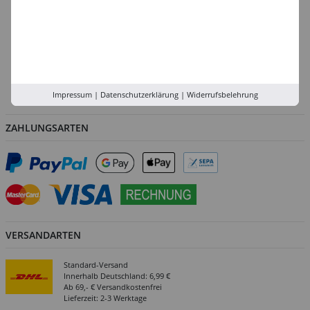
Köln
Rhein-Ruhr
Versand-Zentrale
Service
Abholung in der Filiale
Impressum
|
Datenschutzerklärung
|
Widerrufsbelehrung
ZAHLUNGSARTEN
VERSANDARTEN
Standard-Versand
Innerhalb Deutschland: 6,99 €
Ab 69,- € Versandkostenfrei
Lieferzeit: 2-3 Werktage