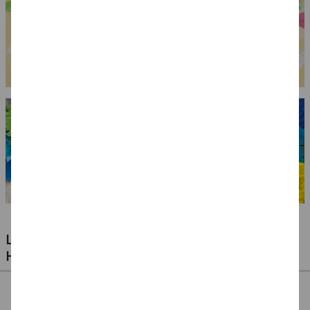
LUFTBALLONS FÜR JEDE GELEGENHEIT -
HOCHZEITEN, GEBURTSTAGE & VIELES MEHR