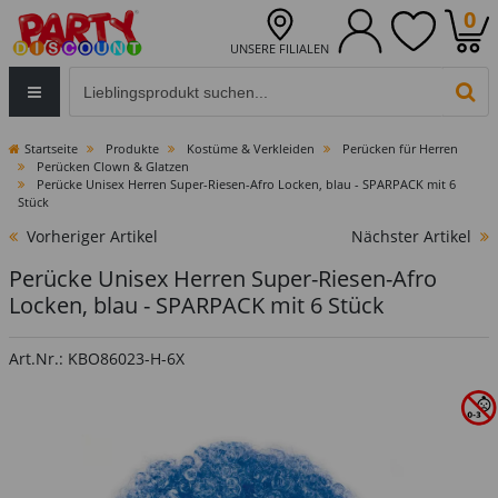
0
UNSERE FILIALEN
Eingabefeld für die Produktsuche im Header
PR
Startseite
Produkte
Kostüme & Verkleiden
Perücken für Herren
Perücken Clown & Glatzen
Perücke Unisex Herren Super-Riesen-Afro Locken, blau - SPARPACK mit 6
Stück
Vorheriger Artikel
Nächster Artikel
Perücke Unisex Herren Super-Riesen-Afro
Locken, blau - SPARPACK mit 6 Stück
Art.Nr.: KBO86023-H-6X