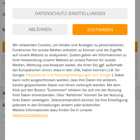
Premium
-Lieferung verfügbar
Auf Lager
ZUSTIMMEN
MENGE
Wir verwenden Cookies, um Inhalte und Anzeigen zu personalisieren,
IN DEN WARENKORB
Funktionen für soziale Medien anbieten zu können und die Zugriffe
auf unsere Website zu analysieren. Zudem geben wir Informationen zu
Ihrer Verwendung unserer Website an unsere Partner für soziale
ARTIKEL AUF WUNSCHLISTE SETZEN
Medien, Werbung und Analysen weiter, die ihren Sitz ggf. außerhalb
der Europäischen Union, etwa in den USA, haben können ( z.B. für
SEITE DRUCKEN
Google:
Datenschutz und Nutzungsbedingungen von Google
). Dabei
kann nicht ausgeschlossen werden, dass Ihre Daten mit anderen,
bereits gespeicherten Daten von Ihnen verknüpft werden. Mit dem
Klick auf den Button "Zustimmen" erklären Sie sich mit der Nutzung
ARTIKEL MERKMALE & DETAILS
Ihrer Daten einverstanden. Über "Ablehnen" können Sie die Nutzung
Ihrer Daten verweigern. Selbstverständlich können Sie Ihre Einwilligung
Material: 100% Polyester
jederzeit in den Einstellungen ändern oder widerrufen.
Weitere Informationen dazu finden Sie in unserer
Datenschutzerklärung.
Ideal für Karneval & Mottopartys
Perücke für Erwachsene
Einheitsgröße
Top-Preis-Leistungsverhältnis