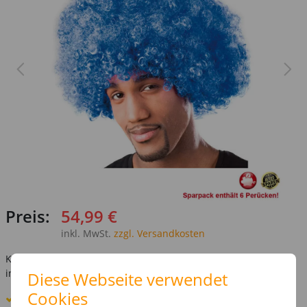
Preis:
54,99 €
inkl. MwSt.
zzgl. Versandkosten
Kostenlose Lieferung ab
69,-€
innerhalb Deutschlands -
Details
Diese Webseite verwendet
Cookies
Standard-Lieferung
11. - 12. August