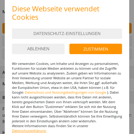
Diese Webseite verwendet
MENGE
Cookies
IN DEN WARENKORB
ARTIKEL AUF WUNSCHLISTE SETZEN
ZUSTIMMEN
SEITE DRUCKEN
Wir verwenden Cookies, um Inhalte und Anzeigen zu personalisieren,
Funktionen für soziale Medien anbieten zu können und die Zugriffe
ARTIKEL MERKMALE & DETAILS
auf unsere Website zu analysieren. Zudem geben wir Informationen zu
Ihrer Verwendung unserer Website an unsere Partner für soziale
Medien, Werbung und Analysen weiter, die ihren Sitz ggf. außerhalb
Material: 97% Polychlorid, 3% Polyester
der Europäischen Union, etwa in den USA, haben können ( z.B. für
Google:
Datenschutz und Nutzungsbedingungen von Google
). Dabei
BESCHREIBUNG
kann nicht ausgeschlossen werden, dass Ihre Daten mit anderen,
bereits gespeicherten Daten von Ihnen verknüpft werden. Mit dem
Klick auf den Button "Zustimmen" erklären Sie sich mit der Nutzung
Für Typen die hart im nehmen sind! Vorne seitlich gescheitelt
Ihrer Daten einverstanden. Über "Ablehnen" können Sie die Nutzung
und hinten lang, eine vielseitige Frisur. Verwandte Suchbegriffe:
Ihrer Daten verweigern. Selbstverständlich können Sie Ihre Einwilligung
80er jahre, motto party rockstar, herrenperücke
jederzeit in den Einstellungen ändern oder widerrufen.
Weitere Informationen dazu finden Sie in unserer
Datenschutzerklärung.
Hinweis:
Abgebildetes weiteres Zubehör ist nicht im