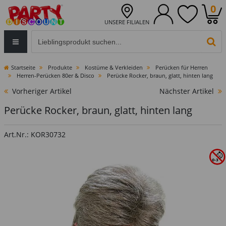
0
UNSERE FILIALEN
Eingabefeld für die Produktsuche im Header
PR
Startseite
Produkte
Kostüme & Verkleiden
Perücken für Herren
Herren-Perücken 80er & Disco
Perücke Rocker, braun, glatt, hinten lang
Vorheriger Artikel
Nächster Artikel
Perücke Rocker, braun, glatt, hinten lang
Art.Nr.: KOR30732