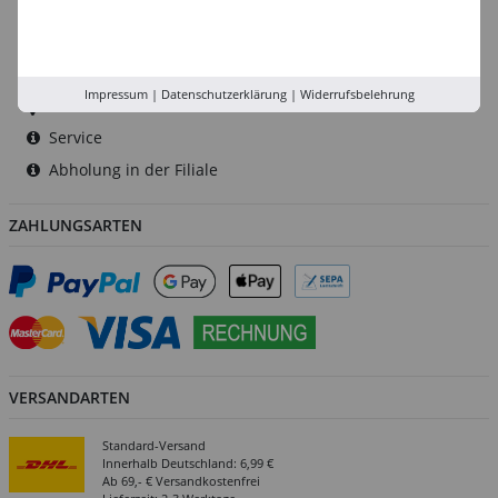
Düsseldorf
Köln
Rhein-Ruhr
Impressum
|
Datenschutzerklärung
|
Widerrufsbelehrung
Versand-Zentrale
Service
Abholung in der Filiale
ZAHLUNGSARTEN
VERSANDARTEN
Standard-Versand
Innerhalb Deutschland: 6,99 €
Ab 69,- € Versandkostenfrei