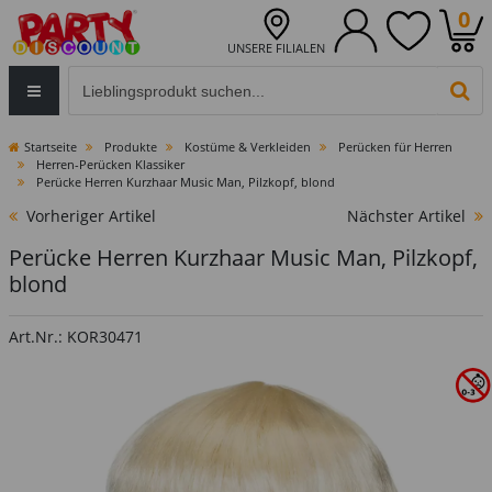
0
UNSERE FILIALEN
Eingabefeld für die Produktsuche im Header
PR
Startseite
Produkte
Kostüme & Verkleiden
Perücken für Herren
Herren-Perücken Klassiker
Perücke Herren Kurzhaar Music Man, Pilzkopf, blond
Vorheriger Artikel
Nächster Artikel
Perücke Herren Kurzhaar Music Man, Pilzkopf,
blond
Art.Nr.: KOR30471