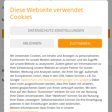
Auf Lager
Diese Webseite verwendet
Cookies
MENGE
IN DEN WARENKORB
ZUSTIMMEN
ARTIKEL AUF WUNSCHLISTE SETZEN
SEITE DRUCKEN
Wir verwenden Cookies, um Inhalte und Anzeigen zu personalisieren,
Funktionen für soziale Medien anbieten zu können und die Zugriffe
auf unsere Website zu analysieren. Zudem geben wir Informationen zu
Ihrer Verwendung unserer Website an unsere Partner für soziale
ARTIKEL MERKMALE & DETAILS
Medien, Werbung und Analysen weiter, die ihren Sitz ggf. außerhalb
der Europäischen Union, etwa in den USA, haben können ( z.B. für
Material: 100 % Polypropylen
Google:
Datenschutz und Nutzungsbedingungen von Google
). Dabei
kann nicht ausgeschlossen werden, dass Ihre Daten mit anderen,
bereits gespeicherten Daten von Ihnen verknüpft werden. Mit dem
Ideal für Karneval & Mottopartys
Klick auf den Button "Zustimmen" erklären Sie sich mit der Nutzung
Perücke für Erwachsene
Ihrer Daten einverstanden. Über "Ablehnen" können Sie die Nutzung
Einheitsgröße
Ihrer Daten verweigern. Selbstverständlich können Sie Ihre Einwilligung
jederzeit in den Einstellungen ändern oder widerrufen.
Top-Preis-Leistungsverhältnis
Weitere Informationen dazu finden Sie in unserer
Produktempfehlung: Unser Haarnetz / Perückennetz
Datenschutzerklärung.