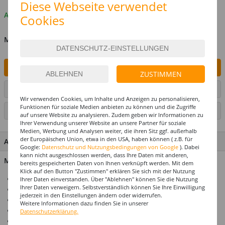
Diese Webseite verwendet
Auf Lager
Cookies
MENGE
IN DEN WARENKORB
ZUSTIMMEN
ARTIKEL AUF WUNSCHLISTE SETZEN
Wir verwenden Cookies, um Inhalte und Anzeigen zu personalisieren,
Funktionen für soziale Medien anbieten zu können und die Zugriffe
SEITE DRUCKEN
auf unsere Website zu analysieren. Zudem geben wir Informationen zu
Ihrer Verwendung unserer Website an unsere Partner für soziale
Medien, Werbung und Analysen weiter, die ihren Sitz ggf. außerhalb
der Europäischen Union, etwa in den USA, haben können ( z.B. für
ARTIKEL MERKMALE & DETAILS
Google:
Datenschutz und Nutzungsbedingungen von Google
). Dabei
kann nicht ausgeschlossen werden, dass Ihre Daten mit anderen,
Material: 100% Polyester
bereits gespeicherten Daten von Ihnen verknüpft werden. Mit dem
Klick auf den Button "Zustimmen" erklären Sie sich mit der Nutzung
Ideal für Karneval & Mottopartys
Ihrer Daten einverstanden. Über "Ablehnen" können Sie die Nutzung
Ihrer Daten verweigern. Selbstverständlich können Sie Ihre Einwilligung
Perücke für Erwachsene
jederzeit in den Einstellungen ändern oder widerrufen.
Einheitsgröße
Weitere Informationen dazu finden Sie in unserer
Top-Preis-Leistungsverhältnis
Datenschutzerklärung.
Produktempfehlung: Unser Haarnetz / Perückennetz