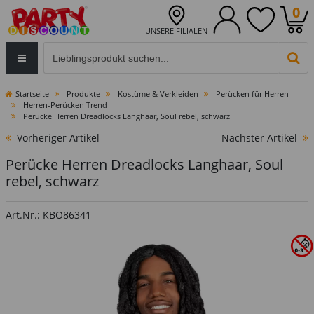
0
UNSERE FILIALEN
Eingabefeld für die Produktsuche im Header
PR
Startseite
Produkte
Kostüme & Verkleiden
Perücken für Herren
Herren-Perücken Trend
Perücke Herren Dreadlocks Langhaar, Soul rebel, schwarz
Vorheriger Artikel
Nächster Artikel
Perücke Herren Dreadlocks Langhaar, Soul
rebel, schwarz
Art.Nr.: KBO86341