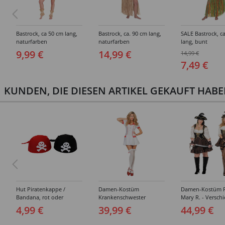
Bastrock, ca 50 cm lang,
Bastrock, ca. 90 cm lang,
SALE Bastrock, c
naturfarben
naturfarben
lang, bunt
9,99 €
14,99 €
14,99 €
7,49 €
KUNDEN, DIE DIESEN ARTIKEL GEKAUFT HAB
Hut Piratenkappe /
Damen-Kostüm
Damen-Kostüm P
Bandana, rot oder
Krankenschwester
Mary R. - Versch
schwarz
Anneliese - Verschiedene
Größen (36-56)
4,99 €
39,99 €
44,99 €
Größen (34-46)