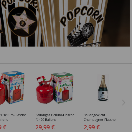
s Helium-Flasche
Ballongas Helium-Flasche
Ballongewicht
allons
für 20 Ballons
Champagner-Flasche
9 €
29,99 €
2,99 €