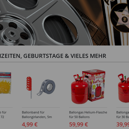
ZEITEN, GEBURTSTAGE & VIELES MEHR
e für
Ballonband für
Ballongas Helium-Flasche
Ballonga
 72
Ballongirlanden, 5m
für 50 Ballons
für 30 B
Deko-Band aus PVC
4,99 €
59,99 €
39,9