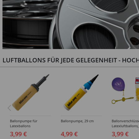
LUFTBALLONS FÜR JEDE GELEGENHEIT - HOCH
Ballonpumpe für
Ballonpumpe, 29 cm
Ballonverschlüss
Latexballons
Latexluftballons,
Stück
3,99 €
4,99 €
3,99 €