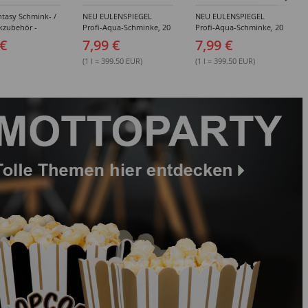
tasy Schmink- /
NEU EULENSPIEGEL
NEU EULENSPIEGEL
kzubehör -
Profi-Aqua-Schminke, 20
Profi-Aqua-Schminke, 20
dene Artikel
ml, Weiß- / Schwarz- &
ml, Rot-Töne -
 €
7,99 €
7,99 €
Grau-Töne -
Verschiedene Farben
Verschiedene Farben
(1 l = 399.50 EUR)
(1 l = 399.50 EUR)