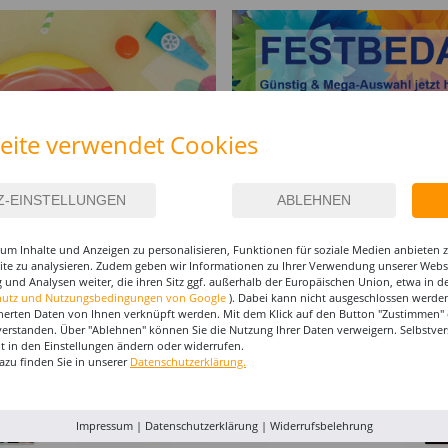
eite verwendet Cookies
um Inhalte und Anzeigen zu personalisieren, Funktionen für soziale Medien anbieten
site zu analysieren. Zudem geben wir Informationen zu Ihrer Verwendung unserer Websi
I-MAKE-UP & ZUBEHÖR
 und Analysen weiter, die ihren Sitz ggf. außerhalb der Europäischen Union, etwa in 
hutz und Nutzungsbedingungen von Google
). Dabei kann nicht ausgeschlossen werden
herten Daten von Ihnen verknüpft werden. Mit dem Klick auf den Button "Zustimmen" er
%
%
%
verstanden. Über "Ablehnen" können Sie die Nutzung Ihrer Daten verweigern. Selbstver
eit in den Einstellungen ändern oder widerrufen.
azu finden Sie in unserer
Datenschutzerklärung.
Impressum
|
Datenschutzerklärung
|
Widerrufsbelehrung