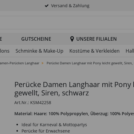
Versand & Zahlung
tsuche im Header
E
GUTSCHEINE
UNSERE FILIALEN
llons
Schminke & Make-Up
Kostüme & Verkleiden
Hal
amen-Perücken Langhaar
Perücke Damen Langhaar mit Pony leicht gewellt, Siren,
Perücke Damen Langhaar mit Pony l
gewellt, Siren, schwarz
Art.Nr.: KSM42258
Material: Haare: 100% Polypropylen, Überzug: 100% Polye
Ideal für Karneval & Mottopartys
Perücke für Erwachsene