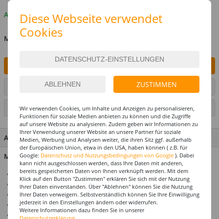
Auf Lager
Diese Webseite verwendet
Cookies
MENGE
IN DEN WARENKORB
ZUSTIMMEN
ARTIKEL AUF WUNSCHLISTE SETZEN
SEITE DRUCKEN
Wir verwenden Cookies, um Inhalte und Anzeigen zu personalisieren,
Funktionen für soziale Medien anbieten zu können und die Zugriffe
auf unsere Website zu analysieren. Zudem geben wir Informationen zu
Ihrer Verwendung unserer Website an unsere Partner für soziale
ARTIKEL MERKMALE & DETAILS
Medien, Werbung und Analysen weiter, die ihren Sitz ggf. außerhalb
der Europäischen Union, etwa in den USA, haben können ( z.B. für
Material: 100% Polyester
Google:
Datenschutz und Nutzungsbedingungen von Google
). Dabei
kann nicht ausgeschlossen werden, dass Ihre Daten mit anderen,
bereits gespeicherten Daten von Ihnen verknüpft werden. Mit dem
Ideal für Karneval & Mottopartys
Klick auf den Button "Zustimmen" erklären Sie sich mit der Nutzung
Perücke für Erwachsene
Ihrer Daten einverstanden. Über "Ablehnen" können Sie die Nutzung
Einheitsgröße
Ihrer Daten verweigern. Selbstverständlich können Sie Ihre Einwilligung
jederzeit in den Einstellungen ändern oder widerrufen.
Top-Preis-Leistungsverhältnis
Weitere Informationen dazu finden Sie in unserer
Produktempfehlung: Unser Haarnetz / Perückennetz
Datenschutzerklärung.