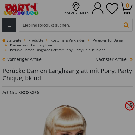
0
UNSERE FILIALEN
Eingabefeld für die Produktsuche im Header
PR
Startseite
Produkte
Kostüme & Verkleiden
Perücken für Damen
Damen-Perücken Langhaar
Perücke Damen Langhaar glatt mit Pony, Party Chique, blond
Vorheriger Artikel
Nächster Artikel
Perücke Damen Langhaar glatt mit Pony, Party
Chique, blond
Art.Nr.: KBO85866