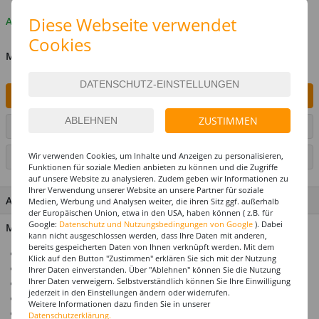
Diese Webseite verwendet
Auf Lager
Cookies
MENGE
IN DEN WARENKORB
ZUSTIMMEN
ARTIKEL AUF WUNSCHLISTE SETZEN
Wir verwenden Cookies, um Inhalte und Anzeigen zu personalisieren,
SEITE DRUCKEN
Funktionen für soziale Medien anbieten zu können und die Zugriffe
auf unsere Website zu analysieren. Zudem geben wir Informationen zu
Ihrer Verwendung unserer Website an unsere Partner für soziale
ARTIKEL MERKMALE & DETAILS
Medien, Werbung und Analysen weiter, die ihren Sitz ggf. außerhalb
der Europäischen Union, etwa in den USA, haben können ( z.B. für
Google:
Datenschutz und Nutzungsbedingungen von Google
). Dabei
Material: 100% Polyester
kann nicht ausgeschlossen werden, dass Ihre Daten mit anderen,
bereits gespeicherten Daten von Ihnen verknüpft werden. Mit dem
Ideal für Karneval & Mottopartys
Klick auf den Button "Zustimmen" erklären Sie sich mit der Nutzung
Perücke für Erwachsene
Ihrer Daten einverstanden. Über "Ablehnen" können Sie die Nutzung
Ihrer Daten verweigern. Selbstverständlich können Sie Ihre Einwilligung
Einheitsgröße
jederzeit in den Einstellungen ändern oder widerrufen.
Top-Preis-Leistungsverhältnis
Weitere Informationen dazu finden Sie in unserer
Produktempfehlung: Unser Haarnetz / Perückennetz
Datenschutzerklärung.