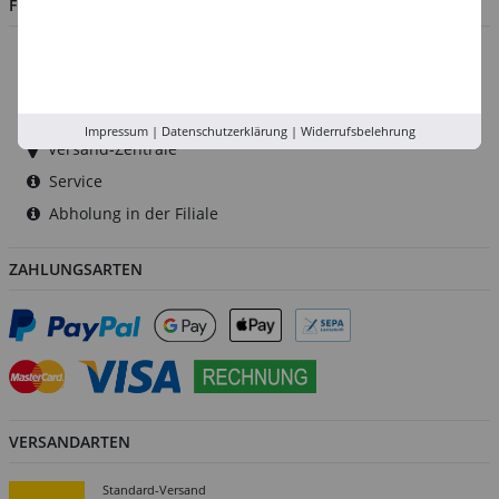
FILIALEN
Düsseldorf
Köln
Rhein-Ruhr
Impressum
|
Datenschutzerklärung
|
Widerrufsbelehrung
Versand-Zentrale
Service
Abholung in der Filiale
ZAHLUNGSARTEN
VERSANDARTEN
Standard-Versand