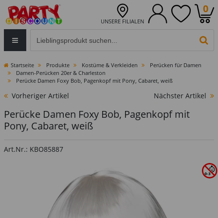
0
UNSERE FILIALEN
Eingabefeld für die Produktsuche im Header
PR
Startseite
Produkte
Kostüme & Verkleiden
Perücken für Damen
Damen-Perücken 20er & Charleston
Perücke Damen Foxy Bob, Pagenkopf mit Pony, Cabaret, weiß
Vorheriger Artikel
Nächster Artikel
Perücke Damen Foxy Bob, Pagenkopf mit
Pony, Cabaret, weiß
Art.Nr.: KBO85887