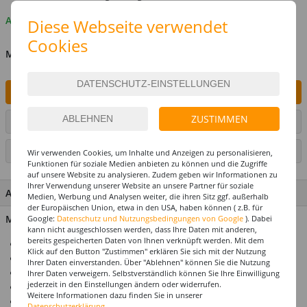
Auf Lager
Diese Webseite verwendet
Cookies
MENGE
IN DEN WARENKORB
ZUSTIMMEN
ARTIKEL AUF WUNSCHLISTE SETZEN
SEITE DRUCKEN
Wir verwenden Cookies, um Inhalte und Anzeigen zu personalisieren,
Funktionen für soziale Medien anbieten zu können und die Zugriffe
auf unsere Website zu analysieren. Zudem geben wir Informationen zu
Ihrer Verwendung unserer Website an unsere Partner für soziale
ARTIKEL MERKMALE & DETAILS
Medien, Werbung und Analysen weiter, die ihren Sitz ggf. außerhalb
der Europäischen Union, etwa in den USA, haben können ( z.B. für
Material: 100% Polyester
Google:
Datenschutz und Nutzungsbedingungen von Google
). Dabei
kann nicht ausgeschlossen werden, dass Ihre Daten mit anderen,
bereits gespeicherten Daten von Ihnen verknüpft werden. Mit dem
Ideal für Karneval & Mottopartys
Klick auf den Button "Zustimmen" erklären Sie sich mit der Nutzung
Perücke für Erwachsene
Ihrer Daten einverstanden. Über "Ablehnen" können Sie die Nutzung
Einheitsgröße
Ihrer Daten verweigern. Selbstverständlich können Sie Ihre Einwilligung
jederzeit in den Einstellungen ändern oder widerrufen.
Top-Preis-Leistungsverhältnis
Weitere Informationen dazu finden Sie in unserer
Produktempfehlung: Unser Haarnetz / Perückennetz
Datenschutzerklärung.