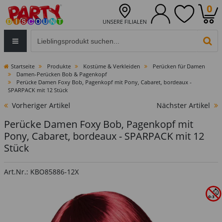
0
UNSERE FILIALEN
Eingabefeld für die Produktsuche im Header
PR
Startseite
Produkte
Kostüme & Verkleiden
Perücken für Damen
Damen-Perücken Bob & Pagenkopf
Perücke Damen Foxy Bob, Pagenkopf mit Pony, Cabaret, bordeaux -
SPARPACK mit 12 Stück
Vorheriger Artikel
Nächster Artikel
Perücke Damen Foxy Bob, Pagenkopf mit
Pony, Cabaret, bordeaux - SPARPACK mit 12
Stück
Art.Nr.: KBO85886-12X