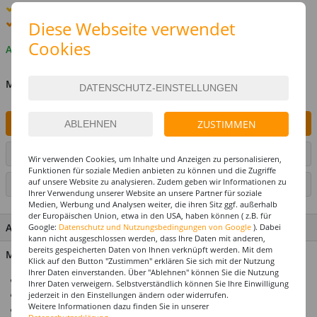
Standard-Lieferung
8. - 10. August
Premium
-Lieferung verfügbar
Diese Webseite verwendet
Cookies
Auf Lager
MENGE
IN DEN WARENKORB
ZUSTIMMEN
ARTIKEL AUF WUNSCHLISTE SETZEN
Wir verwenden Cookies, um Inhalte und Anzeigen zu personalisieren,
Funktionen für soziale Medien anbieten zu können und die Zugriffe
auf unsere Website zu analysieren. Zudem geben wir Informationen zu
SEITE DRUCKEN
Ihrer Verwendung unserer Website an unsere Partner für soziale
Medien, Werbung und Analysen weiter, die ihren Sitz ggf. außerhalb
der Europäischen Union, etwa in den USA, haben können ( z.B. für
ARTIKEL MERKMALE & DETAILS
Google:
Datenschutz und Nutzungsbedingungen von Google
). Dabei
kann nicht ausgeschlossen werden, dass Ihre Daten mit anderen,
bereits gespeicherten Daten von Ihnen verknüpft werden. Mit dem
Material: 100% Polyester
Klick auf den Button "Zustimmen" erklären Sie sich mit der Nutzung
Ihrer Daten einverstanden. Über "Ablehnen" können Sie die Nutzung
Ideal für Karneval & Mottopartys
Ihrer Daten verweigern. Selbstverständlich können Sie Ihre Einwilligung
Perücke für Erwachsene
jederzeit in den Einstellungen ändern oder widerrufen.
Weitere Informationen dazu finden Sie in unserer
Einheitsgröße