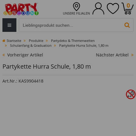
0
UNSERE FILIALEN
Eingabefeld für die Produktsuche im Header
PR
Startseite
Produkte
Partydeko & Themenwelten
Schulanfang & Graduation
Partykette Hurra Schule, 1,80 m
Vorheriger Artikel
Nächster Artikel
Partykette Hurra Schule, 1,80 m
Art.Nr.: KAS9904418