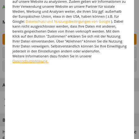
auf unsere Website zu analysieren. Zudem geben wir Informationen zu
Auf Lager
Ihrer Verwendung unserer Website an unsere Partner für soziale
Medien, Werbung und Analysen weiter, die ihren Sitz ggf. außerhalb
der Europäischen Union, etwa in den USA, haben können ( z.B. für
MENGE
Google:
Datenschutz und Nutzungsbedingungen von Google
). Dabei
kann nicht ausgeschlossen werden, dass Ihre Daten mit anderen,
bereits gespeicherten Daten von Ihnen verknüpft werden. Mit dem
Klick auf den Button "Zustimmen" erklären Sie sich mit der Nutzung
IN DEN WARENKORB
Ihrer Daten einverstanden. Über "Ablehnen" können Sie die Nutzung
Ihrer Daten verweigern. Selbstverständlich können Sie Ihre Einwilligung
jederzeit in den Einstellungen ändern oder widerrufen.
ARTIKEL AUF WUNSCHLISTE SETZEN
Weitere Informationen dazu finden Sie in unserer
Datenschutzerklärung.
SEITE DRUCKEN
ARTIKEL MERKMALE & DETAILS
Für die perfekte Party zum Schulanfang
Top-Preis-Leistung
BESCHREIBUNG
Hurra, ich bin ein Schulkind! Das muss gefeiert werden! Für Ihre
Feier haben wir die passende Dekoration. Die