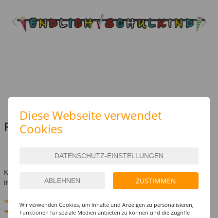
Diese Webseite verwendet
Preis:
7,99 €
Cookies
(1 m = 4.44 EUR)
inkl. MwSt.
zzgl. Versandkosten
Kostenlose Lieferung ab
69,-€
ZUSTIMMEN
innerhalb Deutschlands -
Details
Standard-Lieferung
10. - 11. August
Wir verwenden Cookies, um Inhalte und Anzeigen zu personalisieren,
Premium
-Lieferung verfügbar
Funktionen für soziale Medien anbieten zu können und die Zugriffe