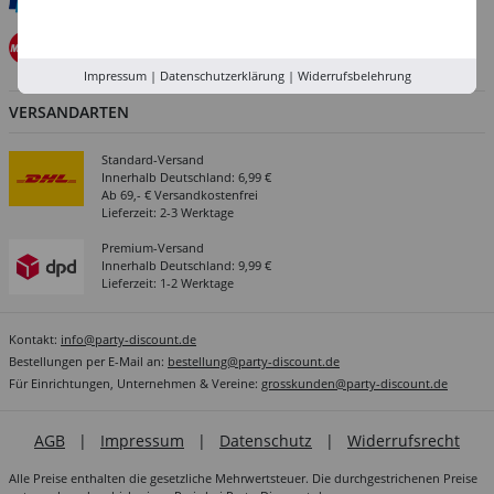
Impressum
|
Datenschutzerklärung
|
Widerrufsbelehrung
VERSANDARTEN
Standard-Versand
Innerhalb Deutschland: 6,99 €
Ab 69,- € Versandkostenfrei
Lieferzeit: 2-3 Werktage
Premium-Versand
Innerhalb Deutschland: 9,99 €
Lieferzeit: 1-2 Werktage
Kontakt:
info@party-discount.de
Bestellungen per E-Mail an:
bestellung@party-discount.de
Für Einrichtungen, Unternehmen & Vereine:
grosskunden@party-discount.de
AGB
|
Impressum
|
Datenschutz
|
Widerrufsrecht
Alle Preise enthalten die gesetzliche Mehrwertsteuer. Die durchgestrichenen Preise