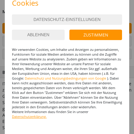
Cookies
MENGE
IN DEN WARENKORB
ZUSTIMMEN
ARTIKEL AUF WUNSCHLISTE SETZEN
Wir verwenden Cookies, um Inhalte und Anzeigen zu personalisieren,
SEITE DRUCKEN
Funktionen für soziale Medien anbieten zu können und die Zugriffe
auf unsere Website zu analysieren. Zudem geben wir Informationen zu
Ihrer Verwendung unserer Website an unsere Partner für soziale
Medien, Werbung und Analysen weiter, die ihren Sitz ggf. außerhalb
BESCHREIBUNG
der Europäischen Union, etwa in den USA, haben können ( z.B. für
Google:
Datenschutz und Nutzungsbedingungen von Google
). Dabei
IT'S PARTYTIME! Mit diesem bunten Partyhütchen wird jede Fete
kann nicht ausgeschlossen werden, dass Ihre Daten mit anderen,
bereits gespeicherten Daten von Ihnen verknüpft werden. Mit dem
zum Knaller. Bunte Papphütchen im Metallic-Look runden jeden
Klick auf den Button "Zustimmen" erklären Sie sich mit der Nutzung
Geburtstag oder Party ab. Inhalt: 10 Stück, sortiert. Verwandte
Ihrer Daten einverstanden. Über "Ablehnen" können Sie die Nutzung
Suchbegriffe: kindergeburtstag, geburtstagsparty,
Ihrer Daten verweigern. Selbstverständlich können Sie Ihre Einwilligung
jederzeit in den Einstellungen ändern oder widerrufen.
geburtstagsdeko, kinderparty
Weitere Informationen dazu finden Sie in unserer
Achtung! Nicht für Kinder unter 3 Jahren geeignet.
Datenschutzerklärung.
Erstickungsgefahr wegen verschluckbarer Kleinteile.
Strangulationsgefahr.