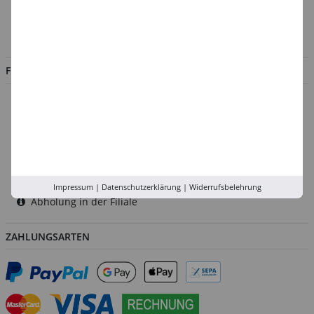
Impressum
Jobs
FILIALEN
Düsseldorf
Köln
Rhein-Ruhr
Versand-Zentrale
Service
Impressum
|
Datenschutzerklärung
|
Widerrufsbelehrung
Abholung in der Filiale
ZAHLUNGSARTEN