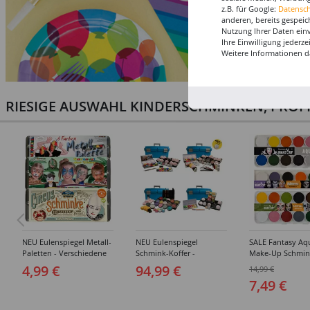
z.B. für Google:
Datensc
anderen, bereits gespeic
Nutzung Ihrer Daten ein
Ihre Einwilligung jederz
Weitere Informationen d
RIESIGE AUSWAHL KINDERSCHMINKEN, PROF
NEU Eulenspiegel Metall-
NEU Eulenspiegel
SALE Fantasy Aq
Paletten - Verschiedene
Schmink-Koffer -
Make-Up Schmin
Sets
Verschiedene
Wasserbasis, Mal
4,99 €
94,99 €
14,99 €
Ausführungen
Paletten - Versc
7,49 €
Ausführungen