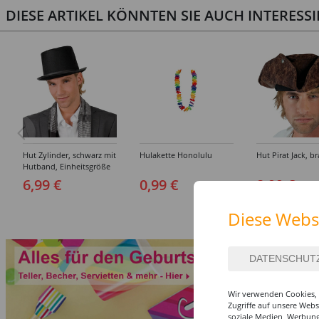
DIESE ARTIKEL KÖNNTEN SIE AUCH INTERESS
Hut Zylinder, schwarz mit
Hulakette Honolulu
Hut Pirat Jack, b
Hutband, Einheitsgröße
6,99 €
0,99 €
8,99 €
Diese Webs
Wir verwenden Cookies, 
Zugriffe auf unsere Web
soziale Medien, Werbung