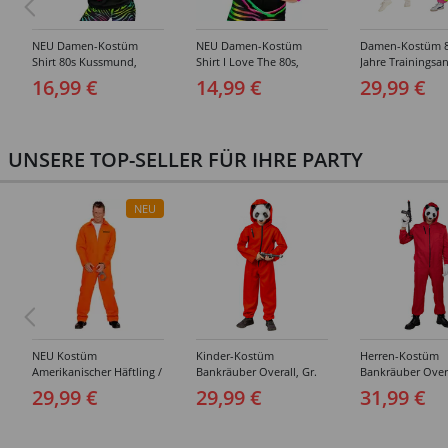
NEU Damen-Kostüm
NEU Damen-Kostüm
Damen-Kostüm 8
Shirt 80s Kussmund,
Shirt I Love The 80s,
Jahre Trainingsa
ärmellos - Verschiedene
ärmellos - Verschiedene
Verschiedene Gr
16,99 €
14,99 €
29,99 €
Größen (S-XXL)
Größen (S-XXL)
XL)
UNSERE TOP-SELLER FÜR IHRE PARTY
NEU
NEU Kostüm
Kinder-Kostüm
Herren-Kostüm
Amerikanischer Häftling /
Bankräuber Overall, Gr.
Bankräuber Overa
Sträfling, Overall, Orange
152-164
190 cm
29,99 €
29,99 €
31,99 €
- verschiedene Größen
(S-XXL)