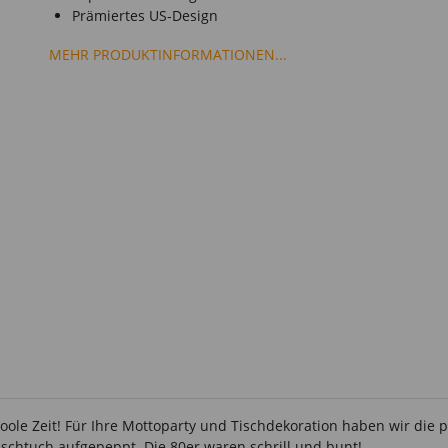
Prämiertes US-Design
MEHR PRODUKTINFORMATIONEN...
coole Zeit! Für Ihre Mottoparty und Tischdekoration haben wir die 
ischtuch aufgepeppt. Die 80er waren schrill und bunt!