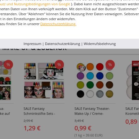
hutz und Nutzungsbedingungen von Google
). Dabei kann nicht ausgeschlossen werden
herten Daten von Ihnen verknüpft werden. Mit dem Klick auf den Button "Zustimmen" er
verstanden. Über "Ablehnen" können Sie die Nutzung Ihrer Daten verweigern. Selbstver
eit in den Einstellungen ändern oder widerrufen.
azu finden Sie in unserer
Datenschutzerklärung.
Impressum
|
Datenschutzerklärung
|
Widerrufsbelehrung
I-MAKE-UP & ZUBEHÖR
%
%
%
ua-
SALE Fantasy
SALE Fantasy Theater-
SALE Fan
ke auf
Schminkstifte-Sets -
Make-Up / Creme-
Kosmeti
kästen /
Verschiedene
Schminke auf Fettbasis,
Verschie
0,89
2,99 €
3,49 €
hiedene
Ausführungen
25g - Verschiedene
1,29 €
0,99 €
Karnevalsfarben
(1 kg = 39.60 EUR)