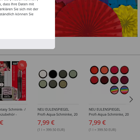
, dass Ihre Daten mit
klären Sie sich mit der
ständlich können Sie
%
tasy Schmink- /
NEU EULENSPIEGEL
NEU EULENSPIEGEL
kzubehör -
Profi-Aqua-Schminke, 20
Profi-Aqua-Schminke, 20
dene Artikel
ml, Weiß- / Schwarz- &
ml, Rot-Töne -
 €
7,99 €
7,99 €
Grau-Töne -
Verschiedene Farben
Verschiedene Farben
(1 l = 399.50 EUR)
(1 l = 399.50 EUR)