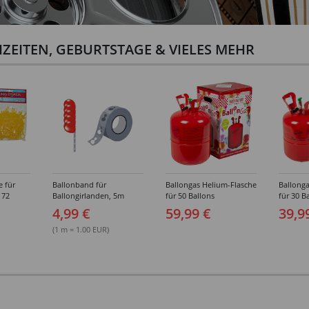
ZEITEN, GEBURTSTAGE & VIELES MEHR
e für
Ballonband für
Ballongas Helium-Flasche
Ballonga
 72
Ballongirlanden, 5m
für 50 Ballons
für 30 B
Deko-Band aus PVC
4,99 €
59,99 €
39,9
(1 m = 1.00 EUR)