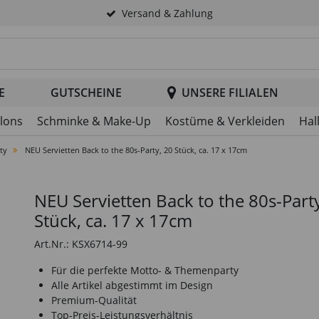
Versand & Zahlung
tsuche im Header
E
GUTSCHEINE
UNSERE FILIALEN
llons
Schminke & Make-Up
Kostüme & Verkleiden
Hal
ty
NEU Servietten Back to the 80s-Party, 20 Stück, ca. 17 x 17cm
NEU Servietten Back to the 80s-Part
Stück, ca. 17 x 17cm
Art.Nr.: KSX6714-99
Für die perfekte Motto- & Themenparty
Alle Artikel abgestimmt im Design
Premium-Qualität
Top-Preis-Leistungsverhältnis