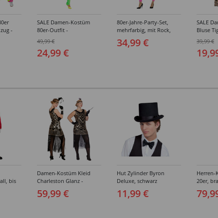
0er
SALE Damen-Kostüm
80er-Jahre-Party-Set,
SALE D
nzug -
80er-Outfit -
mehrfarbig, mit Rock,
Bluse Ti
ößen (S-
Verschiedene Größen
Kopfschmuck und
- Versc
34,99 €
49,99 €
39,99 €
(34-46)
Halskette - Verschiedene
(XS-XL)
24,99 €
19,9
Größen (S-L)
Damen-Kostüm Kleid
Hut Zylinder Byron
Herren-
ll, bis
Charleston Glanz -
Deluxe, schwarz
20er, br
Verschiedene Größen (S-
Verschi
59,99 €
11,99 €
79,9
XXL)
(46-64)