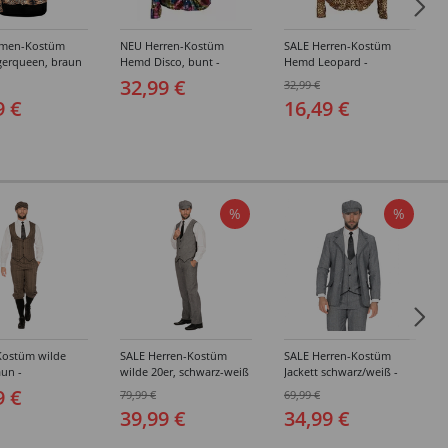
amen-Kostüm
NEU Herren-Kostüm
SALE Herren-Kostüm
gerqueen, braun
Hemd Disco, bunt -
Hemd Leopard -
hiedene Größen
verschiedene Größen (S-
verschiedene Größen (S-
32,99 €
32,99 €
XXXL)
XXXL)
9 €
16,49 €
%
%
Kostüm wilde
SALE Herren-Kostüm
SALE Herren-Kostüm
aun -
wilde 20er, schwarz-weiß
Jackett schwarz/weiß -
edene Größen
- Verschiedene Größen
Verschiedene Größen
9 €
79,99 €
69,99 €
(48-64)
(48-64)
39,99 €
34,99 €