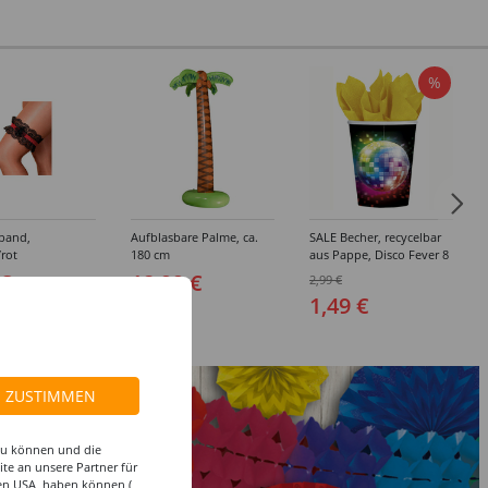
%
band,
Aufblasbare Palme, ca.
SALE Becher, recycelbar
rot
180 cm
aus Pappe, Disco Fever 8
Stk. 266 ml
 €
18,99 €
2,99 €
1,49 €
ZUSTIMMEN
 zu können und die
te an unsere Partner für
den USA, haben können (