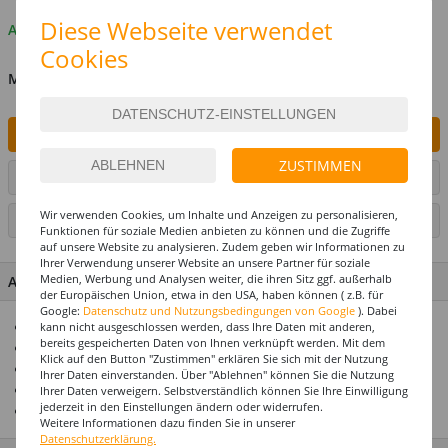
Diese Webseite verwendet
Auf Lager
Cookies
MENGE
IN DEN WARENKORB
ZUSTIMMEN
ARTIKEL AUF WUNSCHLISTE SETZEN
Wir verwenden Cookies, um Inhalte und Anzeigen zu personalisieren,
SEITE DRUCKEN
Funktionen für soziale Medien anbieten zu können und die Zugriffe
auf unsere Website zu analysieren. Zudem geben wir Informationen zu
Ihrer Verwendung unserer Website an unsere Partner für soziale
Medien, Werbung und Analysen weiter, die ihren Sitz ggf. außerhalb
ARTIKEL MERKMALE & DETAILS
der Europäischen Union, etwa in den USA, haben können ( z.B. für
Google:
Datenschutz und Nutzungsbedingungen von Google
). Dabei
Tolles Accessoire für Ihr Western-Kostüm
kann nicht ausgeschlossen werden, dass Ihre Daten mit anderen,
bereits gespeicherten Daten von Ihnen verknüpft werden. Mit dem
Mit Tragegurt
Klick auf den Button "Zustimmen" erklären Sie sich mit der Nutzung
Aus strapazierfähigem Kunststoff
Ihrer Daten einverstanden. Über "Ablehnen" können Sie die Nutzung
Authentischer Wilder Western Look
Ihrer Daten verweigern. Selbstverständlich können Sie Ihre Einwilligung
jederzeit in den Einstellungen ändern oder widerrufen.
Mega-Auswahl zu jedem Kostüm-Thema
Weitere Informationen dazu finden Sie in unserer
Datenschutzerklärung.