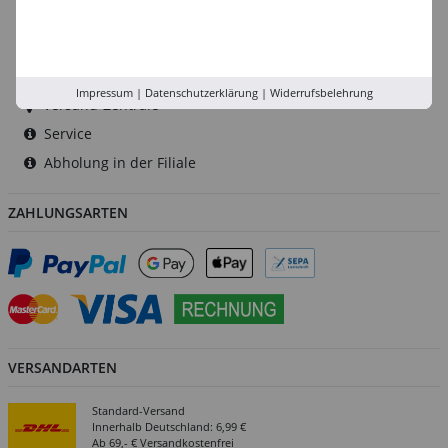
Düsseldorf
Köln
Rhein-Ruhr
Impressum
|
Datenschutzerklärung
|
Widerrufsbelehrung
Versand-Zentrale
Service
Abholung in der Filiale
ZAHLUNGSARTEN
VERSANDARTEN
Standard-Versand
Innerhalb Deutschland: 6,99 €
Ab 69,- € Versandkostenfrei