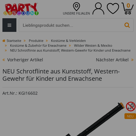
0
UNSERE FILIALEN
Eingabefeld für die Produktsuche im Header
PR
Startseite
Produkte
Kostüme & Verkleiden
Kostüme & Zubehör für Erwachsene
Wilder Westen & Mexiko
NEU Schrotflinte aus Kunststoff, Western-Gewehr für Kinder und Erwachsene
Vorheriger Artikel
Nächster Artikel
NEU Schrotflinte aus Kunststoff, Western-
Gewehr für Kinder und Erwachsene
Art.Nr.: KGI16602
NEU