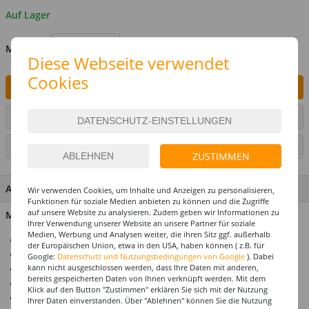
Auf Lager
MENGE
Diese Webseite verwendet
Cookies
IN DEN WARENKORB
ARTIKEL AUF WUNSCHLISTE SETZEN
SEITE DRUCKEN
ZUSTIMMEN
ARTIKEL MERKMALE & DETAILS
Wir verwenden Cookies, um Inhalte und Anzeigen zu personalisieren,
Funktionen für soziale Medien anbieten zu können und die Zugriffe
auf unsere Website zu analysieren. Zudem geben wir Informationen zu
Material: 100 % Polyester
Ihrer Verwendung unserer Website an unsere Partner für soziale
Medien, Werbung und Analysen weiter, die ihren Sitz ggf. außerhalb
Grauer Hut aus Fetzenstoff
der Europäischen Union, etwa in den USA, haben können ( z.B. für
Perfekt für Zauberer und Hexenkostüme
Google:
Datenschutz und Nutzungsbedingungen von Google
). Dabei
kann nicht ausgeschlossen werden, dass Ihre Daten mit anderen,
Hergestellt aus hochwertigem Polyester
bereits gespeicherten Daten von Ihnen verknüpft werden. Mit dem
Einheitsgröße für Erwachsene
Klick auf den Button "Zustimmen" erklären Sie sich mit der Nutzung
Mysteriöser und authentischer Look
Ihrer Daten einverstanden. Über "Ablehnen" können Sie die Nutzung