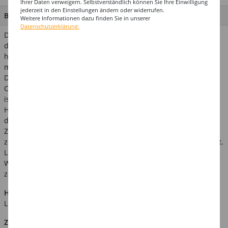
Ihrer Daten verweigern. Selbstverständlich können Sie Ihre Einwilligung
jederzeit in den Einstellungen ändern oder widerrufen.
BESCHREIBUNG
Weitere Informationen dazu finden Sie in unserer
Datenschutzerklärung.
Der graue Hut aus Fetzenstoff ist eine ideale Ergänzung für
dein Zauberer- oder Hexenkostüm. Hergestellt aus
hochwertigem Polyester, bietet er ein authentisches und
mysteriöses Aussehen. Der Hut ist mit seinem Fetzenstoff-
Design besonders auffällig und verleiht einen geheimnisvollen
Charme. Mit einer Größe, die den meisten Erwachsenen passt,
ist er bequem zu tragen und einfach anzupassen. Ob für
Halloween, Karneval oder andere Kostümveranstaltungen,
dieser Hut ist ein unverzichtbares Accessoire für jeden
Zauberer oder jede Hexe. Werden Sie der Star der Party und
ziehen Sie alle Blicke auf sich mit diesem beeindruckenden Hut.
Lassen Sie Ihrer Fantasie freien Lauf und tauchen Sie ein in die
Welt der Magie und des Zauberhandwerks mit diesem
zauberhaften Hut.
Hinweis:
Abgebildetes weiteres Zubehör ist nicht im
Lieferumfang enthalten.
Zusätzliche Produktinformationen: