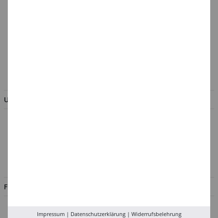
Barrierefreiheit
Cookie-Einstellungen
Batterieentsorgung &
Verpackungsverordnung
AGB & Kundeninformation
BESTELLUNG WIDERRUFEN
UNTERNEHMEN
Über uns
Kontakt
Impressum
Jobs
FILIALEN
Düsseldorf
Impressum
|
Datenschutzerklärung
|
Widerrufsbelehrung