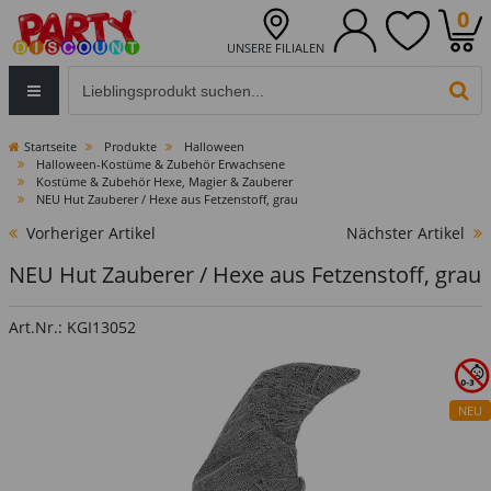
0
UNSERE FILIALEN
Eingabefeld für die Produktsuche im Header
PR
Startseite
Produkte
Halloween
Halloween-Kostüme & Zubehör Erwachsene
Kostüme & Zubehör Hexe, Magier & Zauberer
NEU Hut Zauberer / Hexe aus Fetzenstoff, grau
Vorheriger Artikel
Nächster Artikel
NEU Hut Zauberer / Hexe aus Fetzenstoff, grau
Art.Nr.: KGI13052
NEU