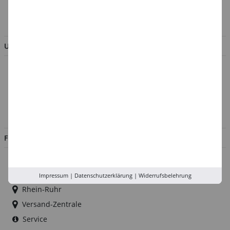
BESTELLUNG WIDERRUFEN
UNTERNEHMEN
Über uns
Kontakt
Impressum
Jobs
FILIALEN
Düsseldorf
Köln
Impressum
|
Datenschutzerklärung
|
Widerrufsbelehrung
Rhein-Ruhr
Versand-Zentrale
Service