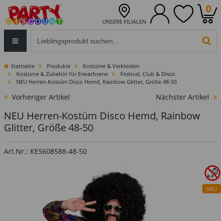
0
UNSERE FILIALEN
Eingabefeld für die Produktsuche im Header
PR
Startseite
Produkte
Kostüme & Verkleiden
Kostüme & Zubehör für Erwachsene
Festival, Club & Disco
NEU Herren-Kostüm Disco Hemd, Rainbow Glitter, Größe 48-50
Vorheriger Artikel
Nächster Artikel
NEU Herren-Kostüm Disco Hemd, Rainbow
Glitter, Größe 48-50
Art.Nr.: KES608588-48-50
NEU