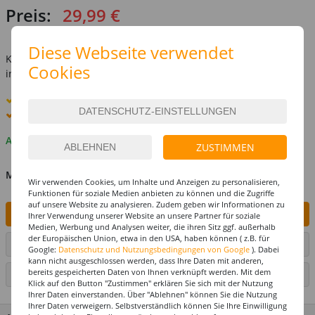
Preis:
29,99 €
inkl. MwSt.
zzgl. Versandkosten
Diese Webseite verwendet
Kostenlose Lieferung ab
69,-€
Cookies
innerhalb Deutschlands -
Details
Standard-Lieferung
10. - 11. August
Premium
-Lieferung verfügbar
Auf Lager
ZUSTIMMEN
MENGE
Wir verwenden Cookies, um Inhalte und Anzeigen zu personalisieren,
Funktionen für soziale Medien anbieten zu können und die Zugriffe
auf unsere Website zu analysieren. Zudem geben wir Informationen zu
IN DEN WARENKORB
Ihrer Verwendung unserer Website an unsere Partner für soziale
Medien, Werbung und Analysen weiter, die ihren Sitz ggf. außerhalb
der Europäischen Union, etwa in den USA, haben können ( z.B. für
ARTIKEL AUF WUNSCHLISTE SETZEN
Google:
Datenschutz und Nutzungsbedingungen von Google
). Dabei
kann nicht ausgeschlossen werden, dass Ihre Daten mit anderen,
bereits gespeicherten Daten von Ihnen verknüpft werden. Mit dem
SEITE DRUCKEN
Klick auf den Button "Zustimmen" erklären Sie sich mit der Nutzung
Ihrer Daten einverstanden. Über "Ablehnen" können Sie die Nutzung
Ihrer Daten verweigern. Selbstverständlich können Sie Ihre Einwilligung