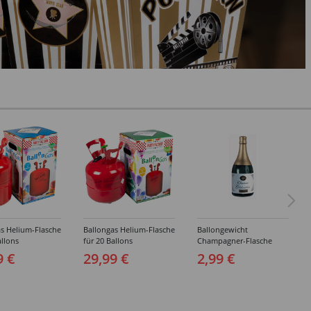
s Helium-Flasche
Ballongas Helium-Flasche
Ballongewicht
allons
für 20 Ballons
Champagner-Flasche
9 €
29,99 €
2,99 €