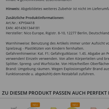
Hinweis:
Abgebildetes weiteres Zubehör ist nicht im Lieferumf
Zusätzliche Produktinformationen:
Art.Nr.: KPY04418
EAN: 4014361344181
Hersteller: Nico Europe, Rigistr. 8-10, 12277 Berlin, Deutschla
Warnhinweise: Benutzung des Artikels immer unter Aufsicht vo
Spielzeug - Plastiktüten von Kindern fernhalten.
Gefahrenhinweise: Kat. F1; Gefahrgutklasse: 1.4S. Abgabe an 
verwenden! Einzeln verwenden. Von allen Körperteilen und br
Splitter, Spreng- und Wurfstücke. Von Hitze/heißen Oberfläc
Brand: Umgebung räumen. Wegen Explosionsgefahr Brand aus 
Funktionsende u. abgekühlt) dem Restabfall zuführen.
ZU DIESEM PRODUKT PASSEN AUCH PERFEKT D
NEU
NEU