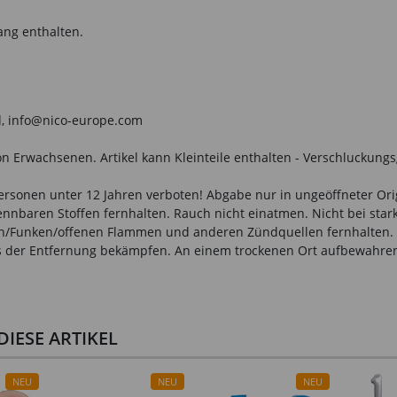
ang enthalten.
nd, info@nico-europe.com
n Erwachsenen. Artikel kann Kleinteile enthalten - Verschluckungs
Personen unter 12 Jahren verboten! Abgabe nur in ungeöffneter Or
ennbaren Stoffen fernhalten. Rauch nicht einatmen. Nicht bei st
hen/Funken/offenen Flammen und anderen Zündquellen fernhalten. 
der Entfernung bekämpfen. An einem trockenen Ort aufbewahren
IESE ARTIKEL
NEU
NEU
NEU