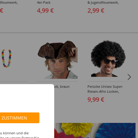
dfeuerwerk,
4er-Pack
& Jugendfeuerwerk,
aller, Beutel mit
Knallerbsen, Packung mit
 €
4,99 €
2,99 €
2 Dosen
te Honolulu
Hut Pirat Jack, braun
Perücke Unisex Super-
Riesen-Afro Locken,
schwarz
 €
8,99 €
9,99 €
ZUSTIMMEN
 zu können und die
te an unsere Partner für