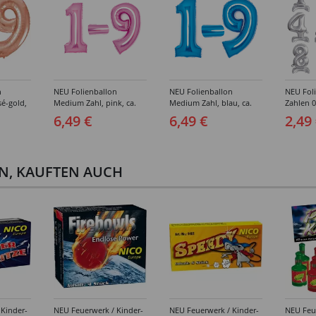
n
NEU Folienballon
NEU Folienballon
NEU Fol
é-gold,
Medium Zahl, pink, ca.
Medium Zahl, blau, ca.
Zahlen 0
66cm hoch -
66cm hoch -
Silber, c
6,49 €
6,49 €
2,49
fern
verschiedene Ziffern
verschiedene Ziffern
Verschie
EN, KAUFTEN AUCH
 Kinder-
NEU Feuerwerk / Kinder-
NEU Feuerwerk / Kinder-
NEU Feu