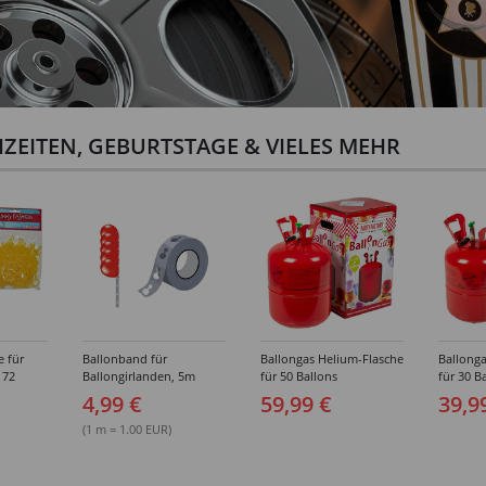
ZEITEN, GEBURTSTAGE & VIELES MEHR
e für
Ballonband für
Ballongas Helium-Flasche
Ballonga
 72
Ballongirlanden, 5m
für 50 Ballons
für 30 B
Deko-Band aus PVC
4,99 €
59,99 €
39,9
(1 m = 1.00 EUR)