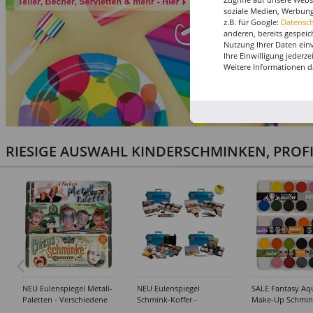
soziale Medien, Werbung
z.B. für Google:
Datensc
anderen, bereits gespeic
Nutzung Ihrer Daten ein
Ihre Einwilligung jederz
Weitere Informationen d
RIESIGE AUSWAHL KINDERSCHMINKEN, PROF
NEU Eulenspiegel Metall-
NEU Eulenspiegel
SALE Fantasy Aq
Paletten - Verschiedene
Schmink-Koffer -
Make-Up Schmin
Sets
Verschiedene
Wasserbasis, Mal