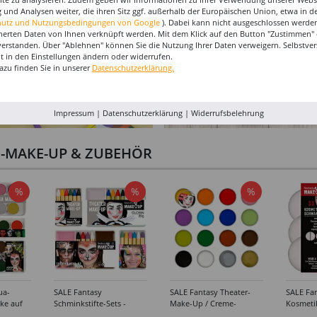
 und Analysen weiter, die ihren Sitz ggf. außerhalb der Europäischen Union, etwa in 
hutz und Nutzungsbedingungen von Google
). Dabei kann nicht ausgeschlossen werden
herten Daten von Ihnen verknüpft werden. Mit dem Klick auf den Button "Zustimmen" er
verstanden. Über "Ablehnen" können Sie die Nutzung Ihrer Daten verweigern. Selbstver
eit in den Einstellungen ändern oder widerrufen.
azu finden Sie in unserer
Datenschutzerklärung.
Impressum
|
Datenschutzerklärung
|
Widerrufsbelehrung
I-MAKE-UP & ZUBEHÖR
%
%
%
ua-
SALE Fantasy
SALE Fantasy Theater-
SALE Fan
ke auf
Schminkstifte-Sets -
Make-Up / Creme-
Kosmeti
kästen /
Verschiedene
Schminke auf Fettbasis,
Verschie