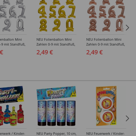
ienballon Mini
NEU Folienballon Mini
NEU Folienballon Mini
-9 mit Standfuß,
Zahlen 0-9 mit Standfuß,
Zahlen 0-9 mit Standfuß,
a. 38 cm -
Gold, ca. 38 cm -
Roségold, ca. 38 cm -
 €
2,49 €
2,49 €
dene Ziffern
Verschiedene Ziffern
Verschiedene Ziffern
erwerk / Kinder-
NEU Party Popper, 10 cm,
NEU Feuerwerk / Kinder-