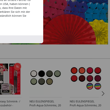
den USA, haben können (
, dass Ihre Daten mit
klären Sie sich mit der
ständlich können Sie
%
tasy Schmink- /
NEU EULENSPIEGEL
NEU EULENSPIEGEL
kzubehör -
Profi-Aqua-Schminke, 20
Profi-Aqua-Schminke, 20
dene Artikel
ml, Weiß- / Schwarz- &
ml, Rot-Töne -