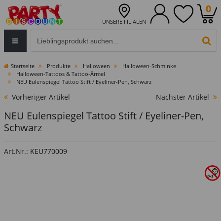
0
UNSERE FILIALEN
Eingabefeld für die Produktsuche im Header
PR
Startseite
Produkte
Halloween
Halloween-Schminke
Halloween-Tattoos & Tattoo-Ärmel
NEU Eulenspiegel Tattoo Stift / Eyeliner-Pen, Schwarz
Vorheriger Artikel
Nächster Artikel
NEU Eulenspiegel Tattoo Stift / Eyeliner-Pen,
Schwarz
Art.Nr.: KEU770009