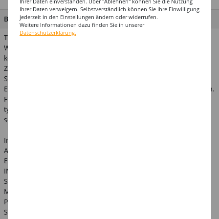
Ihrer Daten einverstanden. Über "Ablehnen" können Sie die Nutzung
Ihrer Daten verweigern. Selbstverständlich können Sie Ihre Einwilligung
jederzeit in den Einstellungen ändern oder widerrufen.
BESCHREIBUNG
Weitere Informationen dazu finden Sie in unserer
Datenschutzerklärung.
Tattoos - der faszinierende Körperschmuck. Kosmetiktinte auf
Wasserbasis, haltbar bis zu 5 Tagen (je nach Hauttyp),
kosmetikgerecht nach EG- Richtlinien, dermatologisch getestet.
Zum kreativen Bemalen und Verzieren von fettfreier Haut. Für
Strand, Party, Fasching, Kindergeburtstag... Für Kinder, junge
Erwachsene und alle, die den trendigen Körperschmuck mögen.
Für temporäre Kunstwerke auf der Haut. In verschiedenen,
typischen Tattoo-Farbtönen erhältlich. Kappe nach Gebrauch
sofort verschließen.
Inhaltsstoffe & Hinweise
Artikel-Nr. 770009
EULENSPIEGEL Tattoo Stift / Eyeliner-Pen, Schwarz
INGREDIENTS: AQUA, ACRYLATES COPOLYMER,
STYRENE/ACRYLATES/AMMONIUM
METHACRYLATE COPOLYMER, PROPANEDIOL, CI 16035, SODIUM
POLYPHOSPHATE,
SODIUM LAURETH SULFATE, PHENOXYETHANOL, BUTYLENE