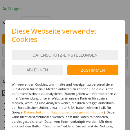
Auf Lager
MENGE
Diese Webseite verwendet
Cookies
IN DEN WARENKORB
ARTIKEL AUF WUNSCHLISTE SETZEN
SEITE DRUCKEN
ZUSTIMMEN
ARTIKEL MERKMALE & DETAILS
Wir verwenden Cookies, um Inhalte und Anzeigen zu personalisieren,
Funktionen für soziale Medien anbieten zu können und die Zugriffe
Inhaltsstoffe & Hinweise
auf unsere Website zu analysieren. Zudem geben wir Informationen zu
Ihrer Verwendung unserer Website an unsere Partner für soziale
Top-Preis-Leistungsverhältnis
Medien, Werbung und Analysen weiter, die ihren Sitz ggf. außerhalb
der Europäischen Union, etwa in den USA, haben können ( z.B. für
Dermatologisch getestet
Google:
Datenschutz und Nutzungsbedingungen von Google
). Dabei
Bewährte Qualität von Eulenspiegel
kann nicht ausgeschlossen werden, dass Ihre Daten mit anderen,
Hergestellt in Deutschland
bereits gespeicherten Daten von Ihnen verknüpft werden. Mit dem
Klick auf den Button "Zustimmen" erklären Sie sich mit der Nutzung
Ideal für Mottoparty, Karneval & Halloween