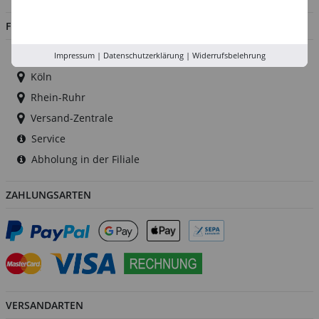
FILIALEN
Düsseldorf
Impressum
|
Datenschutzerklärung
|
Widerrufsbelehrung
Köln
Rhein-Ruhr
Versand-Zentrale
Service
Abholung in der Filiale
ZAHLUNGSARTEN
VERSANDARTEN