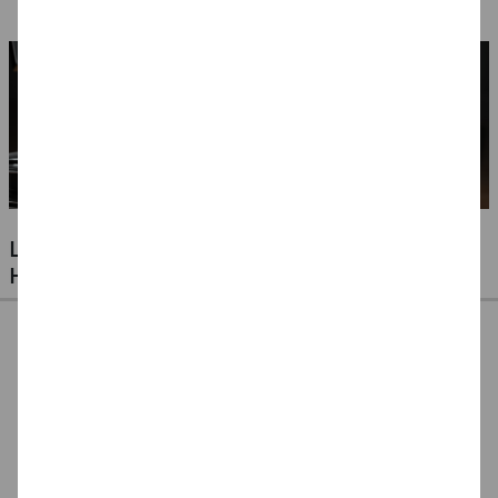
LUFTBALLONS FÜR JEDE GELEGENHEIT -
HOCHZEITEN, GEBURTSTAGE & VIELES MEHR
Ballonpumpe für
Ballonpumpe, 29 cm
Ballonverschlüsse
Latexballons
für Latexluftballons,