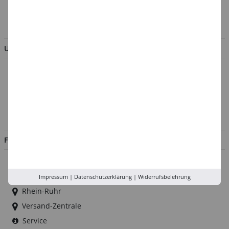
AGB & Kundeninformation
BESTELLUNG WIDERRUFEN
UNTERNEHMEN
Über uns
Kontakt
Impressum
Jobs
FILIALEN
Düsseldorf
Köln
Impressum
|
Datenschutzerklärung
|
Widerrufsbelehrung
Rhein-Ruhr
Versand-Zentrale
Service