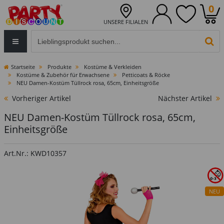
0
UNSERE FILIALEN
Eingabefeld für die Produktsuche im Header
PR
Startseite
Produkte
Kostüme & Verkleiden
Kostüme & Zubehör für Erwachsene
Petticoats & Röcke
NEU Damen-Kostüm Tüllrock rosa, 65cm, Einheitsgröße
Vorheriger Artikel
Nächster Artikel
NEU Damen-Kostüm Tüllrock rosa, 65cm,
Einheitsgröße
Art.Nr.: KWD10357
NEU