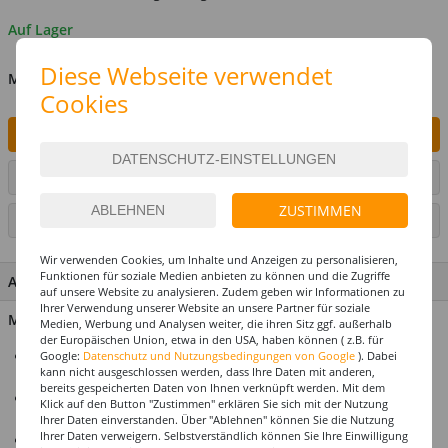
Auf Lager
Diese Webseite verwendet
MENGE
Cookies
IN DEN WARENKORB
ARTIKEL AUF WUNSCHLISTE SETZEN
ZUSTIMMEN
SEITE DRUCKEN
Wir verwenden Cookies, um Inhalte und Anzeigen zu personalisieren,
Funktionen für soziale Medien anbieten zu können und die Zugriffe
ARTIKEL MERKMALE & DETAILS
auf unsere Website zu analysieren. Zudem geben wir Informationen zu
Ihrer Verwendung unserer Website an unsere Partner für soziale
Material: 100% Polyester
Medien, Werbung und Analysen weiter, die ihren Sitz ggf. außerhalb
der Europäischen Union, etwa in den USA, haben können ( z.B. für
Der voluminöse Tüllrock verleiht Ihrem Auftritt eine
Google:
Datenschutz und Nutzungsbedingungen von Google
). Dabei
kann nicht ausgeschlossen werden, dass Ihre Daten mit anderen,
märchenhafte Eleganz.
bereits gespeicherten Daten von Ihnen verknüpft werden. Mit dem
Das rosa Design sorgt für eine romantische und verspielte
Klick auf den Button "Zustimmen" erklären Sie sich mit der Nutzung
Atmosphäre.
Ihrer Daten einverstanden. Über "Ablehnen" können Sie die Nutzung
Ihrer Daten verweigern. Selbstverständlich können Sie Ihre Einwilligung
Der elastische Bund ermöglicht eine bequeme Passform