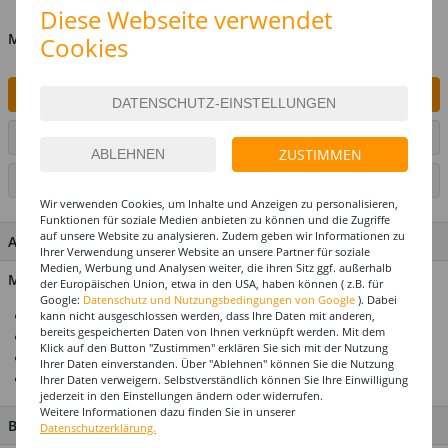
Diese Webseite verwendet
MENGE
Cookies
IN DEN WARENKORB
ARTIKEL AUF WUNSCHLISTE SETZEN
ZUSTIMMEN
SEITE DRUCKEN
Wir verwenden Cookies, um Inhalte und Anzeigen zu personalisieren,
Funktionen für soziale Medien anbieten zu können und die Zugriffe
auf unsere Website zu analysieren. Zudem geben wir Informationen zu
ARTIKEL MERKMALE & DETAILS
Ihrer Verwendung unserer Website an unsere Partner für soziale
Medien, Werbung und Analysen weiter, die ihren Sitz ggf. außerhalb
Material: Papier
der Europäischen Union, etwa in den USA, haben können ( z.B. für
Google:
Datenschutz und Nutzungsbedingungen von Google
). Dabei
Top-Preis-Leistungsverhältnis
kann nicht ausgeschlossen werden, dass Ihre Daten mit anderen,
bereits gespeicherten Daten von Ihnen verknüpft werden. Mit dem
Premium-Qualität
Klick auf den Button "Zustimmen" erklären Sie sich mit der Nutzung
Für die perfekte Motto- & Themenparty
Ihrer Daten einverstanden. Über "Ablehnen" können Sie die Nutzung
Einer unserer Top-Seller
Ihrer Daten verweigern. Selbstverständlich können Sie Ihre Einwilligung
jederzeit in den Einstellungen ändern oder widerrufen.
Weitere Informationen dazu finden Sie in unserer
BESCHREIBUNG
Datenschutzerklärung.