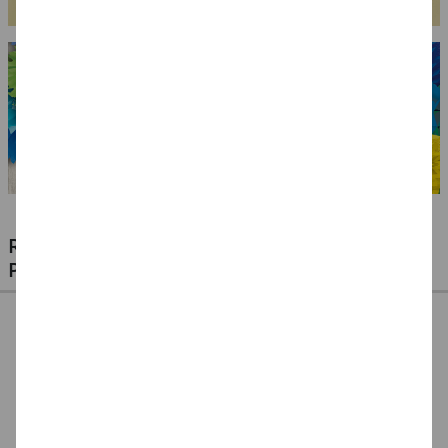
RIESIGE AUSWAHL KINDERSCHMINKEN,
PROFI-MAKE-UP & ZUBEHÖR
%
NEU Eulenspiegel
NEU Eulenspiegel
SALE Fantasy Aqua-