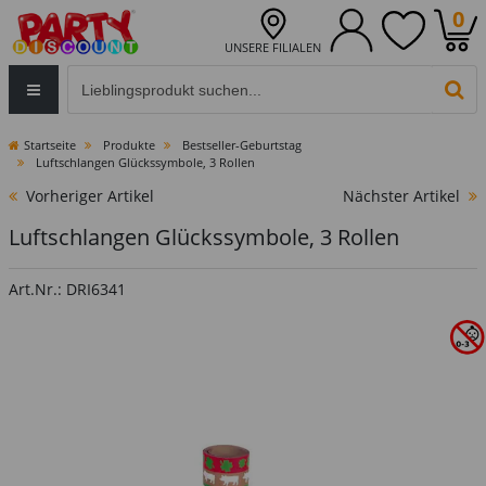
0
UNSERE FILIALEN
Eingabefeld für die Produktsuche im Header
PR
Startseite
Produkte
Bestseller-Geburtstag
Luftschlangen Glückssymbole, 3 Rollen
Vorheriger Artikel
Nächster Artikel
Luftschlangen Glückssymbole, 3 Rollen
Art.Nr.: DRI6341