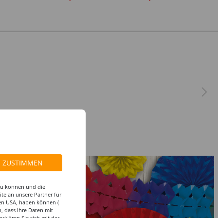
ZUSTIMMEN
 zu können und die
te an unsere Partner für
den USA, haben können (
, dass Ihre Daten mit
klären Sie sich mit der