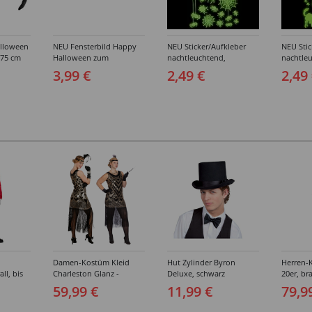
lloween
NEU Fensterbild Happy
NEU Sticker/Aufkleber
NEU Stic
 75 cm
Halloween zum
nachtleuchtend,
nachtle
Ankleben, 50x15cm
Halloween-Motive
Hallowe
3,99 €
2,49 €
2,49
Spinnen & Fledermäuse,
Katzen &
21x15cm
21x15c
Damen-Kostüm Kleid
Hut Zylinder Byron
Herren-
ll, bis
Charleston Glanz -
Deluxe, schwarz
20er, br
Verschiedene Größen (S-
Verschi
59,99 €
11,99 €
79,9
XXL)
(46-64)