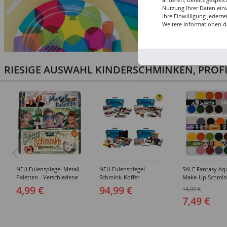
Nutzung Ihrer Daten ein
Ihre Einwilligung jederz
Weitere Informationen d
RIESIGE AUSWAHL KINDERSCHMINKEN, PROF
NEU Eulenspiegel Metall-
NEU Eulenspiegel
SALE Fantasy Aq
Paletten - Verschiedene
Schmink-Koffer -
Make-Up Schmin
Sets
Verschiedene
Wasserbasis, Mal
4,99 €
94,99 €
14,99 €
Ausführungen
Paletten - Versc
7,49 €
Ausführungen