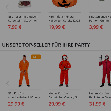
NEU Teller mit blutigem
NEU Piñata / Pinata
NEU Schlange Ha
Körperteil, 1 Stück - wir
Halloween Kürbis, 32x28
Python, Gummi,
wählen für Sie aus ob
cm, mit Schlaufe zum
7,99 €
19,99 €
3,99 €
Herz oder Hand oder
Aufhängen
Gehirn
UNSERE TOP-SELLER FÜR IHRE PARTY
NEU
NEU Kostüm
Kinder-Kostüm
Herren-Kostüm
Amerikanischer Häftling /
Bankräuber Overall, Gr.
Bankräuber Overa
Sträfling, Overall, Orange
152-164
190 cm
29,99 €
29,99 €
31,99 €
- verschiedene Größen
(S-XXL)