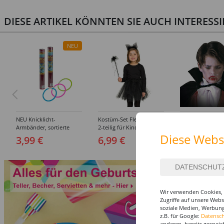
DIESE ARTIKEL KÖNNTEN SIE AUCH INTERESS
NEU
NEU Knicklicht-
Kostüm-Set Fledermaus
Zähne Vampir fü
Armbänder, sortierte
2-teilig für Kinder
Diese Webs
Farben, 15 Stück
3,99 €
6,99 €
2,99 €
Wir verwenden Cookies, 
Zugriffe auf unsere Web
soziale Medien, Werbung
z.B. für Google:
Datensc
anderen, bereits gespeic