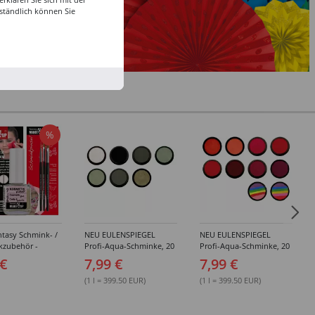
ständlich können Sie
%
tasy Schmink- /
NEU EULENSPIEGEL
NEU EULENSPIEGEL
kzubehör -
Profi-Aqua-Schminke, 20
Profi-Aqua-Schminke, 20
dene Artikel
ml, Weiß- / Schwarz- &
ml, Rot-Töne -
 €
7,99 €
7,99 €
Grau-Töne -
Verschiedene Farben
Verschiedene Farben
(1 l = 399.50 EUR)
(1 l = 399.50 EUR)