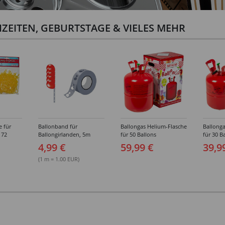
ZEITEN, GEBURTSTAGE & VIELES MEHR
e für
Ballonband für
Ballongas Helium-Flasche
Ballonga
 72
Ballongirlanden, 5m
für 50 Ballons
für 30 B
Deko-Band aus PVC
4,99 €
59,99 €
39,9
(1 m = 1.00 EUR)