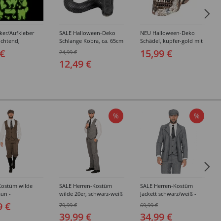
ker/Aufkleber
SALE Halloween-Deko
NEU Halloween-Deko
uchtend,
Schlange Kobra, ca. 65cm
Schädel, kupfer-gold mit
en-Motive
lang, ca. 30cm hoch
Perlen, ca. 16 x 15 x
 €
15,99 €
24,99 €
 Kürbis,
21cm, Totenschädel
12,49 €
m
%
%
Kostüm wilde
SALE Herren-Kostüm
SALE Herren-Kostüm
aun -
wilde 20er, schwarz-weiß
Jackett schwarz/weiß -
edene Größen
- Verschiedene Größen
Verschiedene Größen
9 €
79,99 €
69,99 €
(48-64)
(48-64)
39,99 €
34,99 €