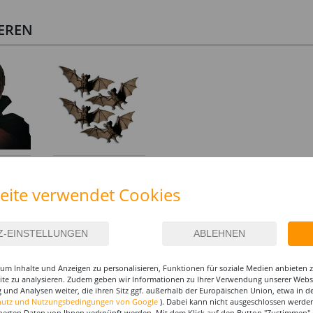
IEREN
r Kinder
Fledermaus, ca. 11 cm,
schwarz
eite verwendet Cookies
3,99 €
um Inhalte und Anzeigen zu personalisieren, Funktionen für soziale Medien anbieten
site zu analysieren. Zudem geben wir Informationen zu Ihrer Verwendung unserer Websi
 und Analysen weiter, die ihren Sitz ggf. außerhalb der Europäischen Union, etwa in 
hutz und Nutzungsbedingungen von Google
). Dabei kann nicht ausgeschlossen werden
herten Daten von Ihnen verknüpft werden. Mit dem Klick auf den Button "Zustimmen" er