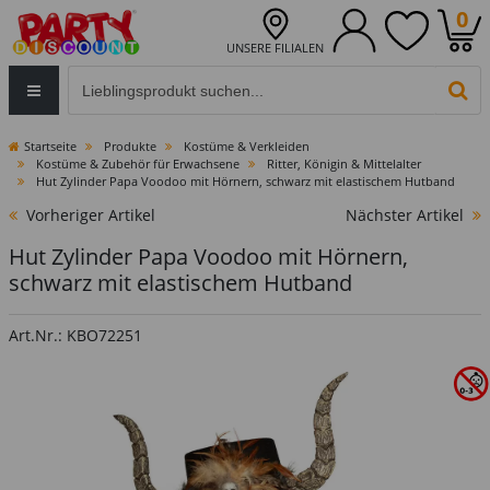
0
UNSERE FILIALEN
Eingabefeld für die Produktsuche im Header
PR
Startseite
Produkte
Kostüme & Verkleiden
Kostüme & Zubehör für Erwachsene
Ritter, Königin & Mittelalter
Hut Zylinder Papa Voodoo mit Hörnern, schwarz mit elastischem Hutband
Vorheriger Artikel
Nächster Artikel
Hut Zylinder Papa Voodoo mit Hörnern,
schwarz mit elastischem Hutband
Art.Nr.: KBO72251