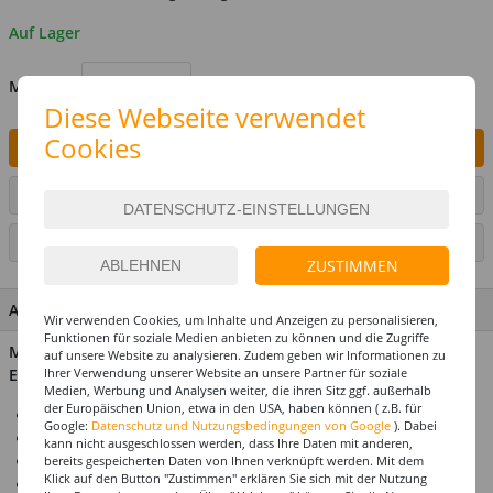
Auf Lager
MENGE
Diese Webseite verwendet
Cookies
IN DEN WARENKORB
ARTIKEL AUF WUNSCHLISTE SETZEN
SEITE DRUCKEN
ZUSTIMMEN
ARTIKEL MERKMALE & DETAILS
Wir verwenden Cookies, um Inhalte und Anzeigen zu personalisieren,
Funktionen für soziale Medien anbieten zu können und die Zugriffe
Material: 30% Polyester, 35% Latex, 20% PVC, 15 % Federn.
auf unsere Website zu analysieren. Zudem geben wir Informationen zu
Ihrer Verwendung unserer Website an unsere Partner für soziale
Enthält nichttextile Teile tierischen Ursprungs
Medien, Werbung und Analysen weiter, die ihren Sitz ggf. außerhalb
der Europäischen Union, etwa in den USA, haben können ( z.B. für
Dieser Hut ist ein echter Hingucker
Google:
Datenschutz und Nutzungsbedingungen von Google
). Dabei
Erstklassige Qualität zum unschlagbaren Preis
kann nicht ausgeschlossen werden, dass Ihre Daten mit anderen,
Ideal für eine Vielzahl Halloween -oder Voodookostüme
bereits gespeicherten Daten von Ihnen verknüpft werden. Mit dem
Klick auf den Button "Zustimmen" erklären Sie sich mit der Nutzung
Sie benötigen große Mengen eines Artikels? Wir freuen uns