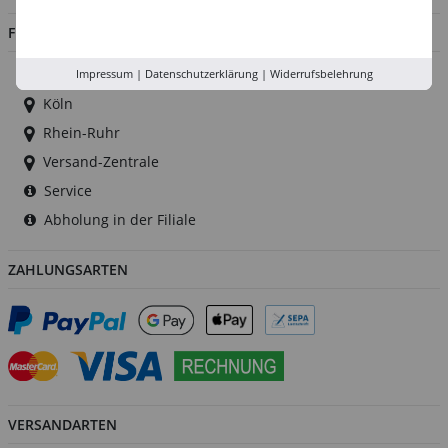
FILIALEN
Düsseldorf
Impressum
|
Datenschutzerklärung
|
Widerrufsbelehrung
Köln
Rhein-Ruhr
Versand-Zentrale
Service
Abholung in der Filiale
ZAHLUNGSARTEN
VERSANDARTEN