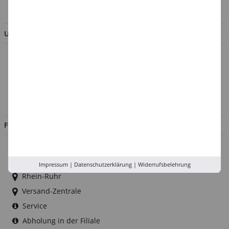
BESTELLUNG WIDERRUFEN
UNTERNEHMEN
Über uns
Kontakt
Impressum
Jobs
FILIALEN
Düsseldorf
Köln
Impressum
|
Datenschutzerklärung
|
Widerrufsbelehrung
Rhein-Ruhr
Versand-Zentrale
Service
Abholung in der Filiale