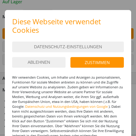
Auf Lager
MENGE
Diese Webseite verwendet
Cookies
IN DEN WARENKORB
ARTIKEL AUF WUNSCHLISTE SETZEN
SEITE DRUCKEN
ZUSTIMMEN
Wir verwenden Cookies, um Inhalte und Anzeigen zu personalisieren,
ARTIKEL MERKMALE & DETAILS
Funktionen für soziale Medien anbieten zu können und die Zugriffe
auf unsere Website zu analysieren. Zudem geben wir Informationen zu
Material: 100 % Polyester
Ihrer Verwendung unserer Website an unsere Partner für soziale
Medien, Werbung und Analysen weiter, die ihren Sitz ggf. außerhalb
Ideal für Karneval & Fasching
der Europäischen Union, etwa in den USA, haben können ( z.B. für
Google:
Datenschutz und Nutzungsbedingungen von Google
). Dabei
Für die perfekte Motto- & Themenparty
kann nicht ausgeschlossen werden, dass Ihre Daten mit anderen,
Mega-Auswahl zu jedem Kostümthema
bereits gespeicherten Daten von Ihnen verknüpft werden. Mit dem
Hochwertiges Design
Klick auf den Button "Zustimmen" erklären Sie sich mit der Nutzung
Top-Preis-Leistungsverhältnis
Ihrer Daten einverstanden. Über "Ablehnen" können Sie die Nutzung
Ihrer Daten verweigern. Selbstverständlich können Sie Ihre Einwilligung
jederzeit in den Einstellungen ändern oder widerrufen.