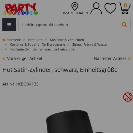
0
UNSERE FILIALEN
Eingabefeld für die Produktsuche im Header
PR
Startseite
Produkte
Kostüme & Verkleiden
Kostüme & Zubehör für Erwachsene
Zirkus, Fräcke & Westen
Hut Satin-Zylinder, schwarz, Einheitsgröße
Vorheriger Artikel
Nächster Artikel
Hut Satin-Zylinder, schwarz, Einheitsgröße
Art.Nr.: KBO04133