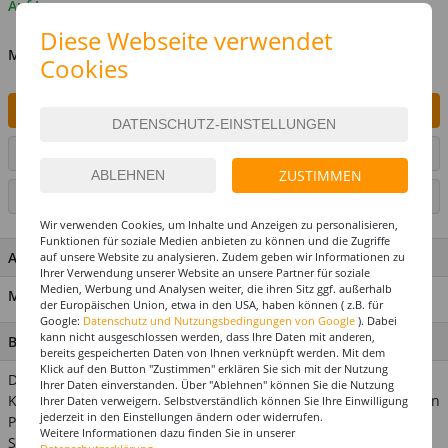
Auf Lager
Diese Webseite verwendet
MENGE
Cookies
IN DEN WARENKORB
ARTIKEL AUF WUNSCHLISTE SETZEN
ZUSTIMMEN
SEITE DRUCKEN
Wir verwenden Cookies, um Inhalte und Anzeigen zu personalisieren,
Funktionen für soziale Medien anbieten zu können und die Zugriffe
ARTIKEL MERKMALE & DETAILS
auf unsere Website zu analysieren. Zudem geben wir Informationen zu
Ihrer Verwendung unserer Website an unsere Partner für soziale
Medien, Werbung und Analysen weiter, die ihren Sitz ggf. außerhalb
Material: Hutband: 100 % Polyester, Hutform: 100 % Stroh
der Europäischen Union, etwa in den USA, haben können ( z.B. für
Google:
Datenschutz und Nutzungsbedingungen von Google
). Dabei
kann nicht ausgeschlossen werden, dass Ihre Daten mit anderen,
BESCHREIBUNG
bereits gespeicherten Daten von Ihnen verknüpft werden. Mit dem
Klick auf den Button "Zustimmen" erklären Sie sich mit der Nutzung
Dieser Strohhut, auch bekannt unter der Bezeichnung
Ihrer Daten einverstanden. Über "Ablehnen" können Sie die Nutzung
Kreissäge, ist ein absoluter Klassiker! Gut verarbeitet, aus hellen
Ihrer Daten verweigern. Selbstverständlich können Sie Ihre Einwilligung
jederzeit in den Einstellungen ändern oder widerrufen.
Palmblättern. Mit schwarzem Hutband. PREISHIT! Verwandte
Weitere Informationen dazu finden Sie in unserer
Suchbegriffe: 20er jahre, sommerhut, herrenhut, gondoliere