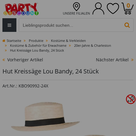
0
UNSERE FILIALEN
Eingabefeld für die Produktsuche im Header
PR
Startseite
Produkte
Kostüme & Verkleiden
Kostüme & Zubehör für Erwachsene
20er-Jahre & Charleston
Hut Kreissäge Lou Bandy, 24 Stück
Vorheriger Artikel
Nächster Artikel
Hut Kreissäge Lou Bandy, 24 Stück
Art.Nr.: KBO90992-24X