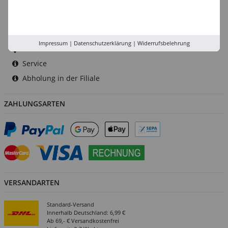
Düsseldorf
Köln
Rhein-Ruhr
Impressum
|
Datenschutzerklärung
|
Widerrufsbelehrung
Versand-Zentrale
Service
Abholung in der Filiale
ZAHLUNGSARTEN
VERSANDARTEN
Standard-Versand
Innerhalb Deutschland: 6,99 €
Ab 69,- € Versandkostenfrei