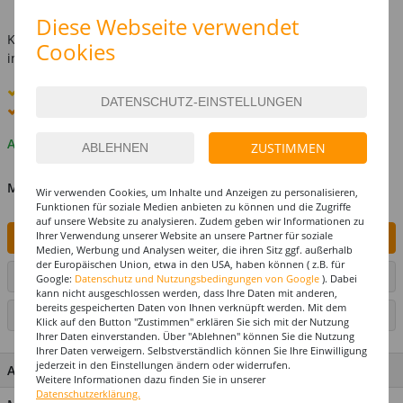
inkl. MwSt.
zzgl. Versandkosten
Diese Webseite verwendet
Kostenlose Lieferung ab
69,-€
Cookies
innerhalb Deutschlands -
Details
Standard-Lieferung
12. - 13. August
Premium
-Lieferung verfügbar
Auf Lager
ZUSTIMMEN
MENGE
Wir verwenden Cookies, um Inhalte und Anzeigen zu personalisieren,
Funktionen für soziale Medien anbieten zu können und die Zugriffe
auf unsere Website zu analysieren. Zudem geben wir Informationen zu
Ihrer Verwendung unserer Website an unsere Partner für soziale
IN DEN WARENKORB
Medien, Werbung und Analysen weiter, die ihren Sitz ggf. außerhalb
der Europäischen Union, etwa in den USA, haben können ( z.B. für
ARTIKEL AUF WUNSCHLISTE SETZEN
Google:
Datenschutz und Nutzungsbedingungen von Google
). Dabei
kann nicht ausgeschlossen werden, dass Ihre Daten mit anderen,
bereits gespeicherten Daten von Ihnen verknüpft werden. Mit dem
SEITE DRUCKEN
Klick auf den Button "Zustimmen" erklären Sie sich mit der Nutzung
Ihrer Daten einverstanden. Über "Ablehnen" können Sie die Nutzung
Ihrer Daten verweigern. Selbstverständlich können Sie Ihre Einwilligung
jederzeit in den Einstellungen ändern oder widerrufen.
ARTIKEL MERKMALE & DETAILS
Weitere Informationen dazu finden Sie in unserer
Datenschutzerklärung.