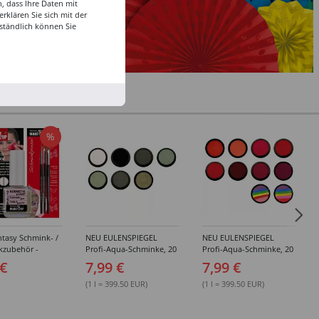
, dass Ihre Daten mit
klären Sie sich mit der
ständlich können Sie
%
tasy Schmink- /
NEU EULENSPIEGEL
NEU EULENSPIEGEL
kzubehör -
Profi-Aqua-Schminke, 20
Profi-Aqua-Schminke, 20
dene Artikel
ml, Weiß- / Schwarz- &
ml, Rot-Töne -
 €
7,99 €
7,99 €
Grau-Töne -
Verschiedene Farben
Verschiedene Farben
(1 l = 399.50 EUR)
(1 l = 399.50 EUR)