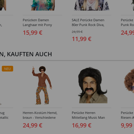
Perücken Damen
SALE Perücke Damen
Perücke
n,
Langhaar mit Pony
80er Punk Rock Diva,
Punk Ro
Meerjungfrau Aqua,
Hard Rock, meliert,
Rock, s
15,99 €
24,9
24,99 €
blau-grün
braun-blond
11,99 €
EN, KAUFTEN AUCH
NEU
zug
Herren-Kostüm Hemd,
Perücke Herren
Perücke
tallic
braun - Verschiedene
Mittellang Music Man
Riesen-A
Größen (S-XL)
70er Retro, schwarz
braun
24,99 €
16,99 €
9,99
ößen