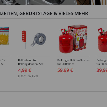
ZEITEN, GEBURTSTAGE & VIELES MEHR
e für
Ballonband für
Ballongas Helium-Flasche
Ballonga
 72
Ballongirlanden, 5m
für 50 Ballons
für 30 B
Deko-Band aus PVC
4,99 €
59,99 €
39,9
(1 m = 1.00 EUR)