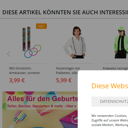
DIESE ARTIKEL KÖNNTEN SIE AUCH INTERESS
NEU
NEU Knicklicht-
Hosenträger mit
Krawatte neong
Armbänder, sortierte
Pailletten, silber
Farben, 15 Stück
3,99 €
5,99 €
6,49 €
Diese Webs
Wir verwenden Cookies, 
Zugriffe auf unsere Web
soziale Medien, Werbung