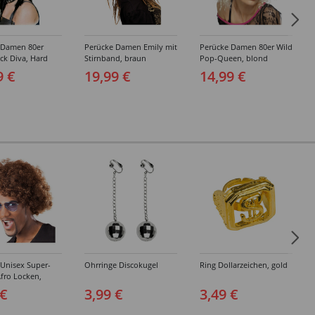
 Damen 80er
Perücke Damen Emily mit
Perücke Damen 80er Wild
ck Diva, Hard
Stirnband, braun
Pop-Queen, blond
chwarz
9 €
19,99 €
14,99 €
 Unisex Super-
Ohrringe Discokugel
Ring Dollarzeichen, gold
fro Locken,
 €
3,99 €
3,49 €