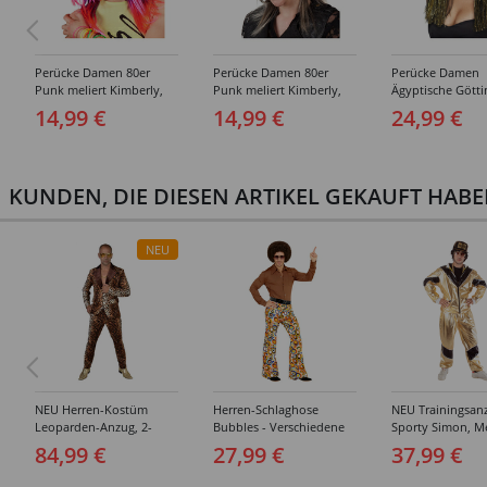
Perücke Damen 80er
Perücke Damen 80er
Perücke Damen
Punk meliert Kimberly,
Punk meliert Kimberly,
Ägyptische Götti
rosa-lila
braun-blond
schwarz-gold
14,99 €
14,99 €
24,99 €
KUNDEN, DIE DIESEN ARTIKEL GEKAUFT HAB
NEU
NEU Herren-Kostüm
Herren-Schlaghose
NEU Trainingsan
Leoparden-Anzug, 2-
Bubbles - Verschiedene
Sporty Simon, Me
teilig - verschiedene
Größen (S-XL)
Gold-Schwarz -
84,99 €
27,99 €
37,99 €
Größen (S-XXL)
Verschiedene Gr
(48-62)