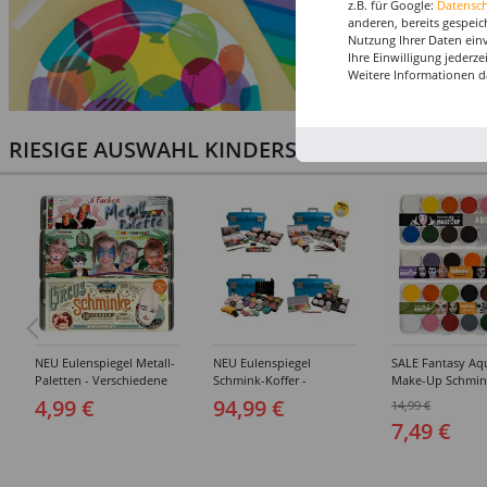
z.B. für Google:
Datensc
anderen, bereits gespeic
Nutzung Ihrer Daten ein
Ihre Einwilligung jederz
Weitere Informationen d
RIESIGE AUSWAHL KINDERSCHMINKEN, PROF
NEU Eulenspiegel Metall-
NEU Eulenspiegel
SALE Fantasy Aq
Paletten - Verschiedene
Schmink-Koffer -
Make-Up Schmin
Sets
Verschiedene
Wasserbasis, Mal
4,99 €
94,99 €
14,99 €
Ausführungen
Paletten - Versc
7,49 €
Ausführungen