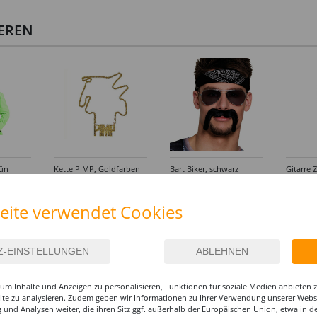
IEREN
rün
Kette PIMP, Goldfarben
Bart Biker, schwarz
Gitarre 
105 cm
4,99 €
3,99 €
4,99
eite verwendet Cookies
um Inhalte und Anzeigen zu personalisieren, Funktionen für soziale Medien anbieten
site zu analysieren. Zudem geben wir Informationen zu Ihrer Verwendung unserer Websi
 und Analysen weiter, die ihren Sitz ggf. außerhalb der Europäischen Union, etwa in 