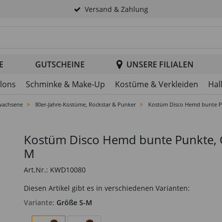
Versand & Zahlung
tsuche im Header
E
GUTSCHEINE
UNSERE FILIALEN
llons
Schminke & Make-Up
Kostüme & Verkleiden
Hal
wachsene
80er-Jahre-Kostüme, Rockstar & Punker
Kostüm Disco Hemd bunte Pu
Kostüm Disco Hemd bunte Punkte, G
M
Art.Nr.: KWD10080
Diesen Artikel gibt es in verschiedenen Varianten:
Variante:
Größe S-M