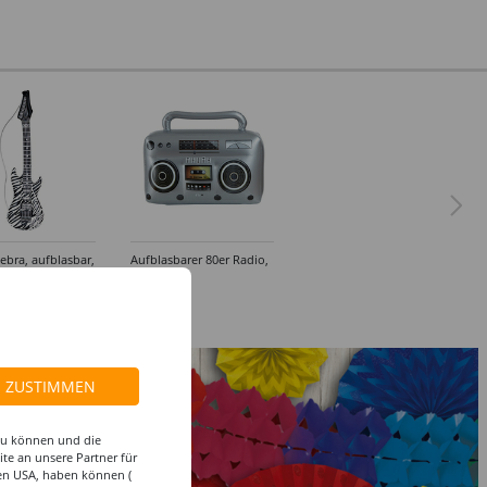
Zebra, aufblasbar,
Aufblasbarer 80er Radio,
50 cm
 €
8,99 €
ZUSTIMMEN
 zu können und die
te an unsere Partner für
den USA, haben können (