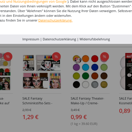
hutz und Nutzungsbedingungen von Google
). Dabei kann nicht ausgeschlossen werden
herten Daten von Ihnen verknüpft werden. Mit dem Klick auf den Button "Zustimmen" er
verstanden. Über "Ablehnen" können Sie die Nutzung Ihrer Daten verweigern. Selbstver
eit in den Einstellungen ändern oder widerrufen.
azu finden Sie in unserer
Datenschutzerklärung.
I-MAKE-UP & ZUBEHÖR
Impressum
|
Datenschutzerklärung
|
Widerrufsbelehrung
%
%
%
ua-
SALE Fantasy
SALE Fantasy Theater-
SALE Fan
ke auf
Schminkstifte-Sets -
Make-Up / Creme-
Kosmeti
kästen /
Verschiedene
Schminke auf Fettbasis,
Verschie
0,89
2,99 €
3,49 €
hiedene
Ausführungen
25g - Verschiedene
1,29 €
0,99 €
Karnevalsfarben
(1 kg = 39.60 EUR)