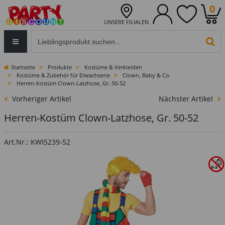
0
UNSERE FILIALEN
Eingabefeld für die Produktsuche im Header
PR
Startseite
Produkte
Kostüme & Verkleiden
Kostüme & Zubehör für Erwachsene
Clown, Baby & Co.
Herren-Kostüm Clown-Latzhose, Gr. 50-52
Vorheriger Artikel
Nächster Artikel
Herren-Kostüm Clown-Latzhose, Gr. 50-52
Art.Nr.: KWI5239-52