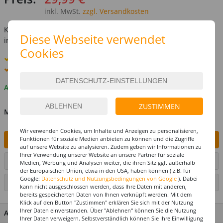
inkl. MwSt.
zzgl. Versandkosten
Kostenlose Lieferung ab
69,-€
Diese Webseite verwendet
innerhalb Deutschlands -
Details
Cookies
Standard-Lieferung
8. - 10. August
Premium
-Lieferung verfügbar
Auf Lager
ZUSTIMMEN
MENGE
Wir verwenden Cookies, um Inhalte und Anzeigen zu personalisieren,
Funktionen für soziale Medien anbieten zu können und die Zugriffe
IN DEN WARENKORB
auf unsere Website zu analysieren. Zudem geben wir Informationen zu
Ihrer Verwendung unserer Website an unsere Partner für soziale
ARTIKEL AUF WUNSCHLISTE SETZEN
Medien, Werbung und Analysen weiter, die ihren Sitz ggf. außerhalb
der Europäischen Union, etwa in den USA, haben können ( z.B. für
Google:
Datenschutz und Nutzungsbedingungen von Google
). Dabei
SEITE DRUCKEN
kann nicht ausgeschlossen werden, dass Ihre Daten mit anderen,
bereits gespeicherten Daten von Ihnen verknüpft werden. Mit dem
Klick auf den Button "Zustimmen" erklären Sie sich mit der Nutzung
Ihrer Daten einverstanden. Über "Ablehnen" können Sie die Nutzung
ARTIKEL MERKMALE & DETAILS
Ihrer Daten verweigern. Selbstverständlich können Sie Ihre Einwilligung