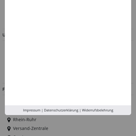
AGB & Kundeninformation
BESTELLUNG WIDERRUFEN
UNTERNEHMEN
Über uns
Kontakt
Impressum
Jobs
FILIALEN
Düsseldorf
Impressum
|
Datenschutzerklärung
|
Widerrufsbelehrung
Köln
Rhein-Ruhr
Versand-Zentrale