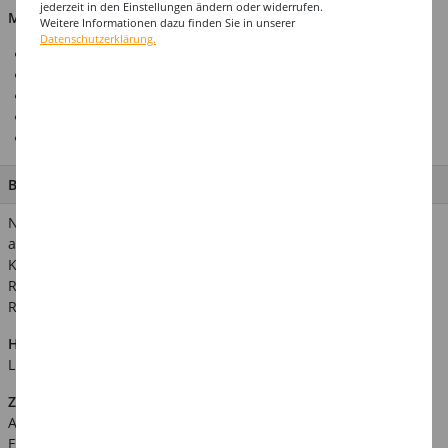
jederzeit in den Einstellungen ändern oder widerrufen.
Material: 100 % Polyester
Weitere Informationen dazu finden Sie in unserer
Datenschutzerklärung.
Ideal für Karneval & Mottopartys
Hergestellt in Europa
Premium-Stoff-Qualität
Top-Preis-Leistungsverhältnis
Entspricht gängigen Konfektionsgrößen
BESCHREIBUNG
Natürlich führen wir unsere günstige, schöne Clown-Latzhose
auch in Herrengrößen. Zusammen mit der Damen- und
Kindergröße ergibt sich ein tolles Gruppenkostüm. Das
Ringelshirt, die Perücke etc. finden Sie in unseren anderen
Rubriken.
Hinweis:
Abgebildetes weiteres Zubehör ist nicht im
Lieferumfang enthalten.
Zusätzliche Produktinformationen:
Art.Nr.: KWI5239-52
EAN: 8714438101636