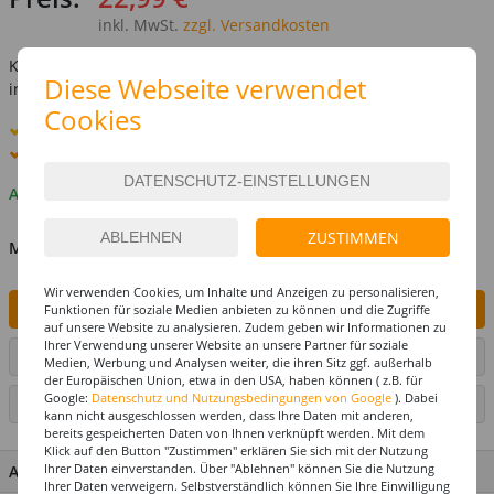
inkl. MwSt.
zzgl. Versandkosten
Kostenlose Lieferung ab
69,-€
Diese Webseite verwendet
innerhalb Deutschlands -
Details
Cookies
Standard-Lieferung
12. - 13. August
Premium
-Lieferung verfügbar
Auf Lager
ZUSTIMMEN
MENGE
Wir verwenden Cookies, um Inhalte und Anzeigen zu personalisieren,
IN DEN WARENKORB
Funktionen für soziale Medien anbieten zu können und die Zugriffe
auf unsere Website zu analysieren. Zudem geben wir Informationen zu
Ihrer Verwendung unserer Website an unsere Partner für soziale
ARTIKEL AUF WUNSCHLISTE SETZEN
Medien, Werbung und Analysen weiter, die ihren Sitz ggf. außerhalb
der Europäischen Union, etwa in den USA, haben können ( z.B. für
Google:
Datenschutz und Nutzungsbedingungen von Google
). Dabei
SEITE DRUCKEN
kann nicht ausgeschlossen werden, dass Ihre Daten mit anderen,
bereits gespeicherten Daten von Ihnen verknüpft werden. Mit dem
Klick auf den Button "Zustimmen" erklären Sie sich mit der Nutzung
Ihrer Daten einverstanden. Über "Ablehnen" können Sie die Nutzung
ARTIKEL MERKMALE & DETAILS
Ihrer Daten verweigern. Selbstverständlich können Sie Ihre Einwilligung