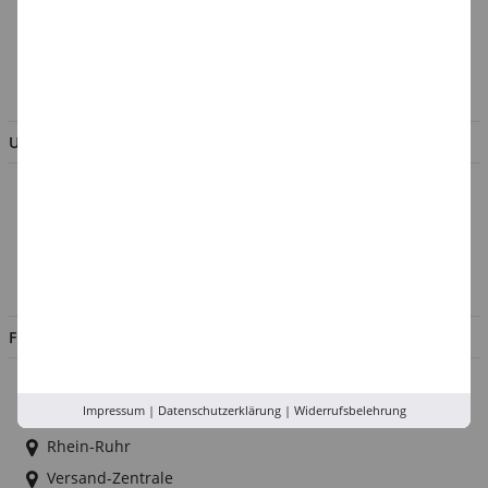
Verpackungsverordnung
AGB & Kundeninformation
BESTELLUNG WIDERRUFEN
UNTERNEHMEN
Über uns
Kontakt
Impressum
Jobs
FILIALEN
Düsseldorf
Impressum
|
Datenschutzerklärung
|
Widerrufsbelehrung
Köln
Rhein-Ruhr
Versand-Zentrale