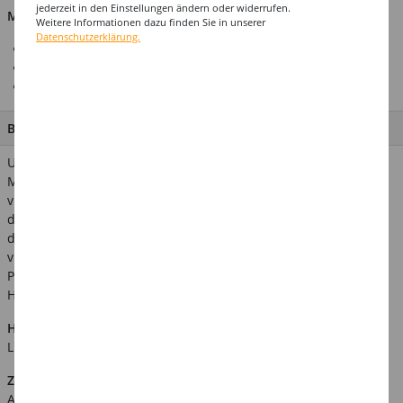
jederzeit in den Einstellungen ändern oder widerrufen.
Material: 100% Polyester
Weitere Informationen dazu finden Sie in unserer
Datenschutzerklärung.
Tolles Hemd in Schnüroptik
Mit auffälligem Kragen
Für eine Vielzahl an Kostümideen geeignet
BESCHREIBUNG
Unser Piratenhemd ist die perfekte Ausstattung für die
Meuterei auf der Bounty. Zudem bildet es die ideale Basis für
viele weitere tolle Verkleidungsideen! Der Rüschenkragen mit
den Schnüren ist dabei ein absoluter Hingucker! Raffung an
den Ärmeln und ein lässiger Schnitt vervollständigen dieses
vielseitige Hemd. Verwandte Suchbegriffe: Piratenkostüm,
Piratenparty, Freibeuter, Seeräuber, Mittelalterhemd, Barock-
Hemd, Renaissance-Hemd, Admiral, Räuber, Kapitän- Hemd
Hinweis:
Abgebildetes weiteres Zubehör ist nicht im
Lieferumfang enthalten.
Zusätzliche Produktinformationen:
Art.Nr.: KBO74196