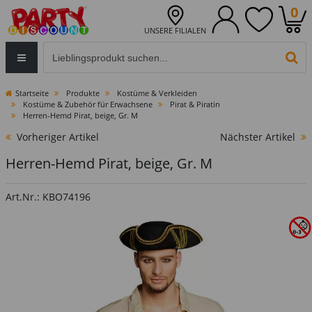
0
UNSERE FILIALEN
Eingabefeld für die Produktsuche im Header
PR
Startseite
Produkte
Kostüme & Verkleiden
Kostüme & Zubehör für Erwachsene
Pirat & Piratin
Herren-Hemd Pirat, beige, Gr. M
Vorheriger Artikel
Nächster Artikel
Herren-Hemd Pirat, beige, Gr. M
Art.Nr.: KBO74196