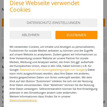
Diese Webseite verwendet
Cookies
MENGE
IN DEN WARENKORB
ARTIKEL AUF WUNSCHLISTE SETZEN
ZUSTIMMEN
SEITE DRUCKEN
Wir verwenden Cookies, um Inhalte und Anzeigen zu personalisieren,
Funktionen für soziale Medien anbieten zu können und die Zugriffe
auf unsere Website zu analysieren. Zudem geben wir Informationen zu
ARTIKEL MERKMALE & DETAILS
Ihrer Verwendung unserer Website an unsere Partner für soziale
Medien, Werbung und Analysen weiter, die ihren Sitz ggf. außerhalb
der Europäischen Union, etwa in den USA, haben können ( z.B. für
Material: 100% Nylon
Google:
Datenschutz und Nutzungsbedingungen von Google
). Dabei
kann nicht ausgeschlossen werden, dass Ihre Daten mit anderen,
bereits gespeicherten Daten von Ihnen verknüpft werden. Mit dem
BESCHREIBUNG
Klick auf den Button "Zustimmen" erklären Sie sich mit der Nutzung
Ihrer Daten einverstanden. Über "Ablehnen" können Sie die Nutzung
Wer weiß nicht, wie schwer die eigenen Haare unter einer
Ihrer Daten verweigern. Selbstverständlich können Sie Ihre Einwilligung
Perücke unterzubringen sind? Mit dieser praktischen
jederzeit in den Einstellungen ändern oder widerrufen.
Weitere Informationen dazu finden Sie in unserer
Unterziehhaube aus angenehm weichem elastischem Material
Datenschutzerklärung.
sitzt Ihre Perücke perfekt! Das Haarnetz in heller Hautfarbe wird
über Ihre Haare gezogen, ideal, um diese einfach und schnell