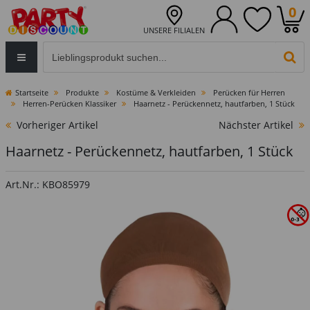
0
UNSERE FILIALEN
Eingabefeld für die Produktsuche im Header
PR
Startseite
Produkte
Kostüme & Verkleiden
Perücken für Herren
Herren-Perücken Klassiker
Haarnetz - Perückennetz, hautfarben, 1 Stück
Vorheriger Artikel
Nächster Artikel
Haarnetz - Perückennetz, hautfarben, 1 Stück
Art.Nr.: KBO85979