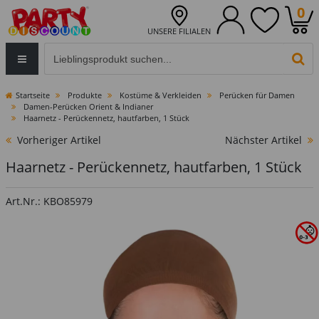
0
UNSERE FILIALEN
Eingabefeld für die Produktsuche im Header
PR
Startseite
Produkte
Kostüme & Verkleiden
Perücken für Damen
Damen-Perücken Orient & Indianer
Haarnetz - Perückennetz, hautfarben, 1 Stück
Vorheriger Artikel
Nächster Artikel
Haarnetz - Perückennetz, hautfarben, 1 Stück
Art.Nr.: KBO85979