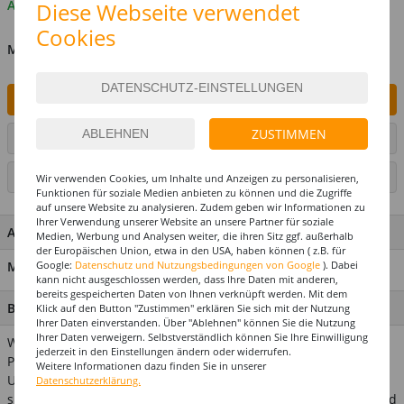
Auf Lager
Diese Webseite verwendet
Cookies
MENGE
IN DEN WARENKORB
ZUSTIMMEN
ARTIKEL AUF WUNSCHLISTE SETZEN
SEITE DRUCKEN
Wir verwenden Cookies, um Inhalte und Anzeigen zu personalisieren,
Funktionen für soziale Medien anbieten zu können und die Zugriffe
auf unsere Website zu analysieren. Zudem geben wir Informationen zu
Ihrer Verwendung unserer Website an unsere Partner für soziale
ARTIKEL MERKMALE & DETAILS
Medien, Werbung und Analysen weiter, die ihren Sitz ggf. außerhalb
der Europäischen Union, etwa in den USA, haben können ( z.B. für
Google:
Datenschutz und Nutzungsbedingungen von Google
). Dabei
Material: 100% Nylon
kann nicht ausgeschlossen werden, dass Ihre Daten mit anderen,
bereits gespeicherten Daten von Ihnen verknüpft werden. Mit dem
BESCHREIBUNG
Klick auf den Button "Zustimmen" erklären Sie sich mit der Nutzung
Ihrer Daten einverstanden. Über "Ablehnen" können Sie die Nutzung
Ihrer Daten verweigern. Selbstverständlich können Sie Ihre Einwilligung
Wer weiß nicht, wie schwer die eigenen Haare unter einer
jederzeit in den Einstellungen ändern oder widerrufen.
Perücke unterzubringen sind? Mit dieser praktischen
Weitere Informationen dazu finden Sie in unserer
Unterziehhaube aus angenehm weichem elastischem Material
Datenschutzerklärung.
sitzt Ihre Perücke perfekt! Das Haarnetz in heller Hautfarbe wird