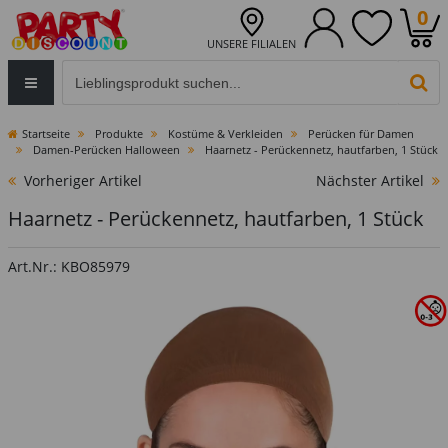
0
UNSERE FILIALEN
Eingabefeld für die Produktsuche im Header
PR
Startseite
Produkte
Kostüme & Verkleiden
Perücken für Damen
Damen-Perücken Halloween
Haarnetz - Perückennetz, hautfarben, 1 Stück
Vorheriger Artikel
Nächster Artikel
Haarnetz - Perückennetz, hautfarben, 1 Stück
Art.Nr.: KBO85979