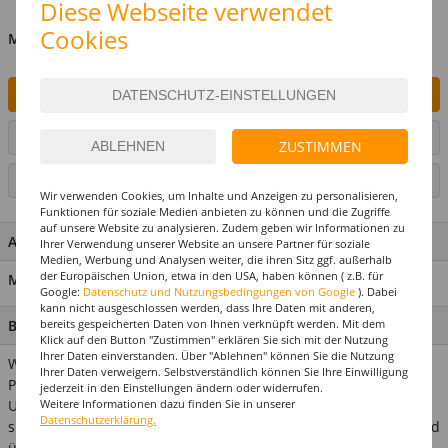
Diese Webseite verwendet
Cookies
MENGE
IN DEN WARENKORB
ARTIKEL AUF WUNSCHLISTE SETZEN
ZUSTIMMEN
SEITE DRUCKEN
Wir verwenden Cookies, um Inhalte und Anzeigen zu personalisieren,
Funktionen für soziale Medien anbieten zu können und die Zugriffe
auf unsere Website zu analysieren. Zudem geben wir Informationen zu
ARTIKEL MERKMALE & DETAILS
Ihrer Verwendung unserer Website an unsere Partner für soziale
Medien, Werbung und Analysen weiter, die ihren Sitz ggf. außerhalb
der Europäischen Union, etwa in den USA, haben können ( z.B. für
Material: 100% Nylon
Google:
Datenschutz und Nutzungsbedingungen von Google
). Dabei
kann nicht ausgeschlossen werden, dass Ihre Daten mit anderen,
bereits gespeicherten Daten von Ihnen verknüpft werden. Mit dem
BESCHREIBUNG
Klick auf den Button "Zustimmen" erklären Sie sich mit der Nutzung
Ihrer Daten einverstanden. Über "Ablehnen" können Sie die Nutzung
Wer weiß nicht, wie schwer die eigenen Haare unter einer
Ihrer Daten verweigern. Selbstverständlich können Sie Ihre Einwilligung
Perücke unterzubringen sind? Mit dieser praktischen
jederzeit in den Einstellungen ändern oder widerrufen.
Weitere Informationen dazu finden Sie in unserer
Unterziehhaube aus angenehm weichem elastischem Material
Datenschutzerklärung.
sitzt Ihre Perücke perfekt! Das Haarnetz in heller Hautfarbe wird
über Ihre Haare gezogen, ideal, um diese einfach und schnell