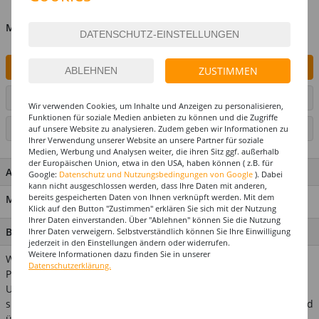
MENGE
IN DEN WARENKORB
ZUSTIMMEN
ARTIKEL AUF WUNSCHLISTE SETZEN
Wir verwenden Cookies, um Inhalte und Anzeigen zu personalisieren,
Funktionen für soziale Medien anbieten zu können und die Zugriffe
SEITE DRUCKEN
auf unsere Website zu analysieren. Zudem geben wir Informationen zu
Ihrer Verwendung unserer Website an unsere Partner für soziale
Medien, Werbung und Analysen weiter, die ihren Sitz ggf. außerhalb
der Europäischen Union, etwa in den USA, haben können ( z.B. für
ARTIKEL MERKMALE & DETAILS
Google:
Datenschutz und Nutzungsbedingungen von Google
). Dabei
kann nicht ausgeschlossen werden, dass Ihre Daten mit anderen,
bereits gespeicherten Daten von Ihnen verknüpft werden. Mit dem
Material: 100% Nylon
Klick auf den Button "Zustimmen" erklären Sie sich mit der Nutzung
Ihrer Daten einverstanden. Über "Ablehnen" können Sie die Nutzung
BESCHREIBUNG
Ihrer Daten verweigern. Selbstverständlich können Sie Ihre Einwilligung
jederzeit in den Einstellungen ändern oder widerrufen.
Weitere Informationen dazu finden Sie in unserer
Wer weiß nicht, wie schwer die eigenen Haare unter einer
Datenschutzerklärung.
Perücke unterzubringen sind? Mit dieser praktischen
Unterziehhaube aus angenehm weichem elastischem Material
sitzt Ihre Perücke perfekt! Das Haarnetz in heller Hautfarbe wird
über Ihre Haare gezogen, ideal, um diese einfach und schnell