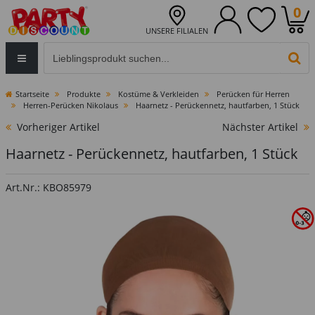
0
UNSERE FILIALEN
Eingabefeld für die Produktsuche im Header
PR
Startseite
Produkte
Kostüme & Verkleiden
Perücken für Herren
Herren-Perücken Nikolaus
Haarnetz - Perückennetz, hautfarben, 1 Stück
Vorheriger Artikel
Nächster Artikel
Haarnetz - Perückennetz, hautfarben, 1 Stück
Art.Nr.: KBO85979