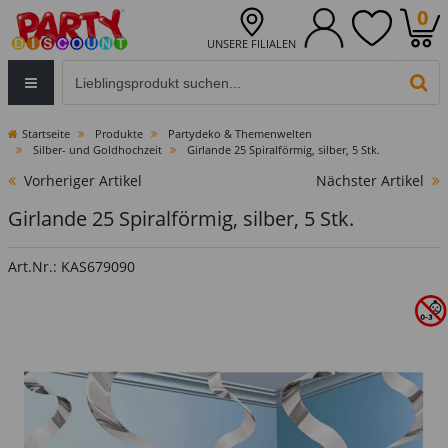
0
UNSERE FILIALEN
Eingabefeld für die Produktsuche im Header
PR
Startseite
Produkte
Partydeko & Themenwelten
Silber- und Goldhochzeit
Girlande 25 Spiralförmig, silber, 5 Stk.
Vorheriger Artikel
Nächster Artikel
Girlande 25 Spiralförmig, silber, 5 Stk.
Art.Nr.: KAS679090