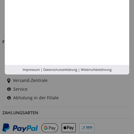
Über uns
Kontakt
Impressum
Jobs
FILIALEN
Düsseldorf
Köln
Impressum
|
Datenschutzerklärung
|
Widerrufsbelehrung
Rhein-Ruhr
Versand-Zentrale
Service
Abholung in der Filiale
ZAHLUNGSARTEN