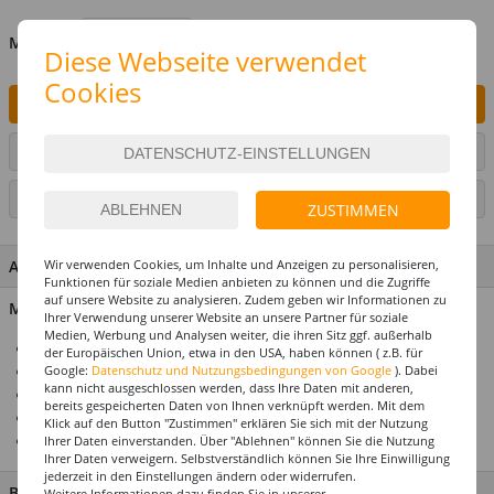
MENGE
Diese Webseite verwendet
Cookies
IN DEN WARENKORB
ARTIKEL AUF WUNSCHLISTE SETZEN
SEITE DRUCKEN
ZUSTIMMEN
Wir verwenden Cookies, um Inhalte und Anzeigen zu personalisieren,
ARTIKEL MERKMALE & DETAILS
Funktionen für soziale Medien anbieten zu können und die Zugriffe
auf unsere Website zu analysieren. Zudem geben wir Informationen zu
Material: 100% Kunststoff
Ihrer Verwendung unserer Website an unsere Partner für soziale
Medien, Werbung und Analysen weiter, die ihren Sitz ggf. außerhalb
Für die perfekte Geburtstagsparty
der Europäischen Union, etwa in den USA, haben können ( z.B. für
Google:
Datenschutz und Nutzungsbedingungen von Google
). Dabei
Alle Artikel abgestimmt im Design
kann nicht ausgeschlossen werden, dass Ihre Daten mit anderen,
Premium-Qualität
bereits gespeicherten Daten von Ihnen verknüpft werden. Mit dem
Top-Preis-Leistungsverhältnis
Klick auf den Button "Zustimmen" erklären Sie sich mit der Nutzung
Ca. 60 cm lang
Ihrer Daten einverstanden. Über "Ablehnen" können Sie die Nutzung
Ihrer Daten verweigern. Selbstverständlich können Sie Ihre Einwilligung
jederzeit in den Einstellungen ändern oder widerrufen.
BESCHREIBUNG
Weitere Informationen dazu finden Sie in unserer