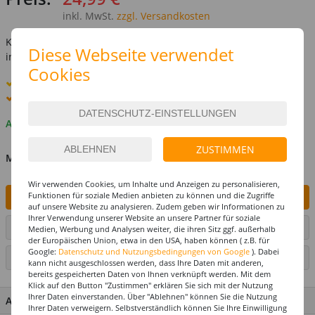
inkl. MwSt.
zzgl. Versandkosten
Kostenlose Lieferung ab
69,-€
Diese Webseite verwendet
innerhalb Deutschlands -
Details
Cookies
Standard-Lieferung
12. - 13. August
Premium
-Lieferung verfügbar
Auf Lager
ZUSTIMMEN
MENGE
Wir verwenden Cookies, um Inhalte und Anzeigen zu personalisieren,
Funktionen für soziale Medien anbieten zu können und die Zugriffe
IN DEN WARENKORB
auf unsere Website zu analysieren. Zudem geben wir Informationen zu
Ihrer Verwendung unserer Website an unsere Partner für soziale
ARTIKEL AUF WUNSCHLISTE SETZEN
Medien, Werbung und Analysen weiter, die ihren Sitz ggf. außerhalb
der Europäischen Union, etwa in den USA, haben können ( z.B. für
Google:
Datenschutz und Nutzungsbedingungen von Google
). Dabei
SEITE DRUCKEN
kann nicht ausgeschlossen werden, dass Ihre Daten mit anderen,
bereits gespeicherten Daten von Ihnen verknüpft werden. Mit dem
Klick auf den Button "Zustimmen" erklären Sie sich mit der Nutzung
Ihrer Daten einverstanden. Über "Ablehnen" können Sie die Nutzung
ARTIKEL MERKMALE & DETAILS
Ihrer Daten verweigern. Selbstverständlich können Sie Ihre Einwilligung