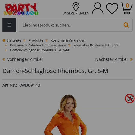
0
UNSERE FILIALEN
Eingabefeld für die Produktsuche im Header
PR
Startseite
Produkte
Kostüme & Verkleiden
Kostüme & Zubehör für Erwachsene
70er-Jahre Kostüme & Hippie
Damen-Schlaghose Rhombus, Gr. S-M
Vorheriger Artikel
Nächster Artikel
Damen-Schlaghose Rhombus, Gr. S-M
Art.Nr.: KWD09140