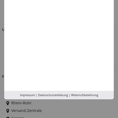
AGB & Kundeninformation
BESTELLUNG WIDERRUFEN
UNTERNEHMEN
Über uns
Kontakt
Impressum
Jobs
FILIALEN
Düsseldorf
Köln
Impressum
|
Datenschutzerklärung
|
Widerrufsbelehrung
Rhein-Ruhr
Versand-Zentrale