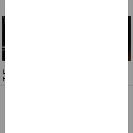
Ausführungen
LUFTBALLONS FÜR JEDE GELEGENHEIT -
HOCHZEITEN, GEBURTSTAGE & VIELES MEHR
Ballonpumpe für
Ballonpumpe, 29 cm
Ballonverschlüsse