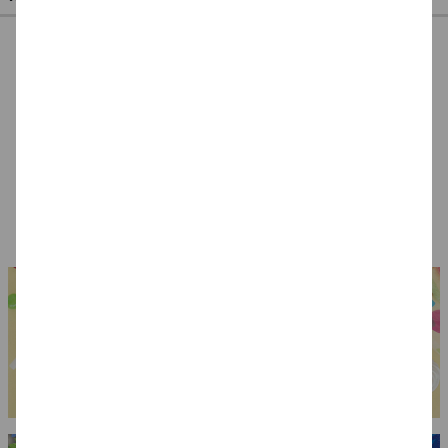
Kette LOVE,
Armband bunte
Hippie-Tattoos
Goldfarben
Ringe, 5 Farben
temporär, 1 Karte
mit 6 Motiven
4,99 €
4,49 €
1,49 €
0,49 €