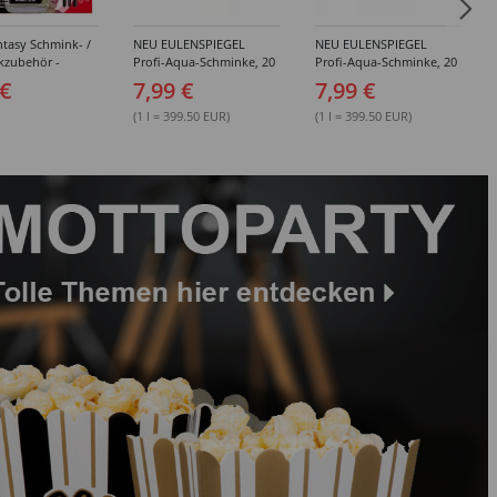
tasy Schmink- /
NEU EULENSPIEGEL
NEU EULENSPIEGEL
kzubehör -
Profi-Aqua-Schminke, 20
Profi-Aqua-Schminke, 20
dene Artikel
ml, Weiß- / Schwarz- &
ml, Rot-Töne -
 €
7,99 €
7,99 €
Grau-Töne -
Verschiedene Farben
Verschiedene Farben
(1 l = 399.50 EUR)
(1 l = 399.50 EUR)