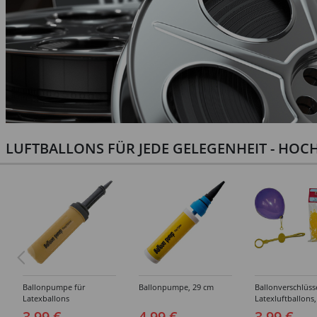
LUFTBALLONS FÜR JEDE GELEGENHEIT - HOCH
Ballonpumpe für
Ballonpumpe, 29 cm
Ballonverschlüss
Latexballons
Latexluftballons,
Stück
3,99 €
4,99 €
3,99 €