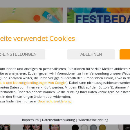
eite verwendet Cookies
um Inhalte und Anzeigen zu personalisieren, Funktionen für soziale Medien anbieten
site zu analysieren. Zudem geben wir Informationen zu Ihrer Verwendung unserer Websi
 und Analysen weiter, die ihren Sitz ggf. außerhalb der Europäischen Union, etwa in 
hutz und Nutzungsbedingungen von Google
). Dabei kann nicht ausgeschlossen werden
I-MAKE-UP & ZUBEHÖR
herten Daten von Ihnen verknüpft werden. Mit dem Klick auf den Button "Zustimmen" er
verstanden. Über "Ablehnen" können Sie die Nutzung Ihrer Daten verweigern. Selbstver
eit in den Einstellungen ändern oder widerrufen.
%
%
%
azu finden Sie in unserer
Datenschutzerklärung.
Impressum
|
Datenschutzerklärung
|
Widerrufsbelehrung