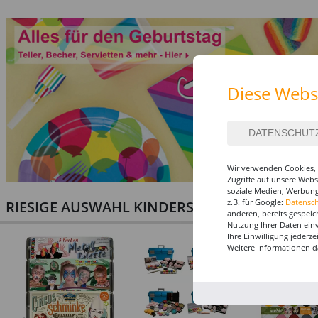
Diese Webs
Wir verwenden Cookies, 
Zugriffe auf unsere Web
soziale Medien, Werbung
z.B. für Google:
Datensc
RIESIGE AUSWAHL KINDERSCHMINKEN, PROF
anderen, bereits gespeic
Nutzung Ihrer Daten ein
Ihre Einwilligung jederz
Weitere Informationen d