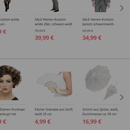
Kostüm wilde
SALE Herren-Kostüm
SALE Herren-Kostüm
aun -
wilde 20er, schwarz-weiß
Jackett schwarz/weiß -
edene Größen
- Verschiedene Größen
Verschiedene Größen
9 €
79,99 €
69,99 €
(48-64)
(48-64)
39,99 €
34,99 €
 Damen Kurzhaar
Fächer Granada aus Stoff,
Schirm aus Spitze, weiß,
enkopf mit
weiß 25 cm
Durchmesser ca. 95 cm
elle, Charlston
9 €
4,99 €
16,99 €
rty Flapper,