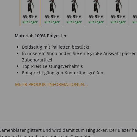
59,99 €
59,99 €
59,99 €
59,99 €
59,99 €
59
Auf Lager
Auf Lager
Auf Lager
Auf Lager
Auf Lager
Au
Material: 100% Polyester
Beidseitig mit Pailletten bestückt
In unserem Shop finden Sie eine große Auswahl passe
Zubehörartikel
Top-Preis-Leistungsverhältnis
Entspricht gängigen Konfektionsgrößen
MEHR PRODUKTINFORMATIONEN...
er Damenblazer glitzert und wird damit zum Hingucker. Der Blazer 
litzern im Licht und verzaubern Ihr Gegenüber.