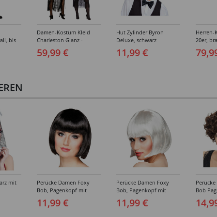
Damen-Kostüm Kleid
Hut Zylinder Byron
Herren-
ll, bis
Charleston Glanz -
Deluxe, schwarz
20er, br
Verschiedene Größen (S-
Verschi
59,99 €
11,99 €
79,9
XXL)
(46-64)
IEREN
arz mit
Perücke Damen Foxy
Perücke Damen Foxy
Perücke
Bob, Pagenkopf mit
Bob, Pagenkopf mit
Bob Pag
Pony, Cabaret, schwarz
Pony, Cabaret, weiß
Wassenw
11,99 €
11,99 €
14,9
20er, Fli
braun