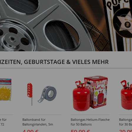
ZEITEN, GEBURTSTAGE & VIELES MEHR
e für
Ballonband für
Ballongas Helium-Flasche
Ballonga
 72
Ballongirlanden, 5m
für 50 Ballons
für 30 B
Deko-Band aus PVC
4,99 €
59,99 €
39,9