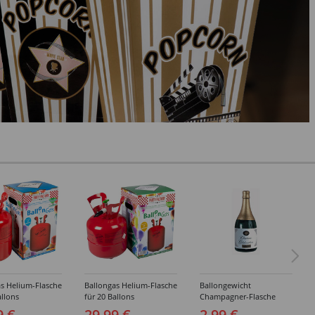
s Helium-Flasche
Ballongas Helium-Flasche
Ballongewicht
allons
für 20 Ballons
Champagner-Flasche
9 €
29,99 €
2,99 €