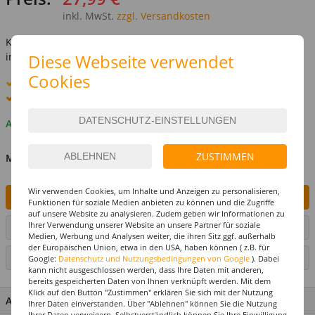
inkl. MwSt.
zzgl. Versandkosten
Kostenlose Lieferung ab
69,-€
Diese Webseite verwendet
innerhalb Deutschlands -
Details
Cookies
Standard-Lieferung
12. - 13. August
Premium
-Lieferung verfügbar
Auf Lager
ZUSTIMMEN
MENGE
Wir verwenden Cookies, um Inhalte und Anzeigen zu personalisieren,
IN DEN WARENKORB
Funktionen für soziale Medien anbieten zu können und die Zugriffe
auf unsere Website zu analysieren. Zudem geben wir Informationen zu
Ihrer Verwendung unserer Website an unsere Partner für soziale
ARTIKEL AUF WUNSCHLISTE SETZEN
Medien, Werbung und Analysen weiter, die ihren Sitz ggf. außerhalb
der Europäischen Union, etwa in den USA, haben können ( z.B. für
SEITE DRUCKEN
Google:
Datenschutz und Nutzungsbedingungen von Google
). Dabei
kann nicht ausgeschlossen werden, dass Ihre Daten mit anderen,
bereits gespeicherten Daten von Ihnen verknüpft werden. Mit dem
Klick auf den Button "Zustimmen" erklären Sie sich mit der Nutzung
ARTIKEL MERKMALE & DETAILS
Ihrer Daten einverstanden. Über "Ablehnen" können Sie die Nutzung
Ihrer Daten verweigern. Selbstverständlich können Sie Ihre Einwilligung