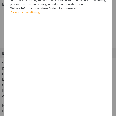
jederzeit in den Einstellungen ändern oder widerrufen.
Material: 95% Polyester, 5% Elasthan
Weitere Informationen dazu finden Sie in unserer
Datenschutzerklärung.
Retro-Kleid
Ideal für Karneval & Mottopartys
Premium-Stoff-Qualität
Top-Preis-Leistungsverhältnis
Zubehör wie Gürtel, Schmuck und Strumpfhosen finden Sie
bei unseren Accessoires
BESCHREIBUNG
"Make peace not war" ist das Motto dieses wundervollen
Damen-Kostüms im Hippie-Style. Das bunte Minikleid ist über
und über mit vielen bunten Kreisen bedruckt. Neben dem
knalligen Muster sind die großen, weit auslaufenden
Glockenärmel ein echter Hingucker. Verwandte Suchbegriffe:
flower power, peace, love, war, revolution
Achtung! Von Feuer fernhalten!
Hinweis:
Abgebildetes weiteres Zubehör ist nicht im
Lieferumfang enthalten.