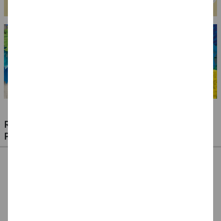
RIESIGE AUSWAHL KINDERSCHMINKEN,
PROFI-MAKE-UP & ZUBEHÖR
%
NEU Eulenspiegel
NEU Eulenspiegel
SALE Fantasy Aqua-