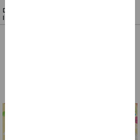
DIESE ARTIKEL KÖNNTEN SIE AUCH
INTERESSIEREN
Kette LOVE,
Armband bunte
Hippie-Tattoos
Goldfarben
Ringe, 5 Farben
temporär, 1 Karte
mit 6 Motiven
4,99 €
4,49 €
1,49 €
0,49 €