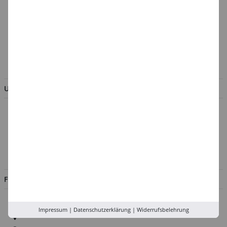
Cookie-Einstellungen
Batterieentsorgung &
Verpackungsverordnung
AGB & Kundeninformation
BESTELLUNG WIDERRUFEN
UNTERNEHMEN
Über uns
Kontakt
Impressum
Jobs
FILIALEN
Düsseldorf
Impressum
|
Datenschutzerklärung
|
Widerrufsbelehrung
Köln