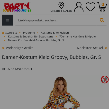
0
UNSERE FILIALEN
Eingabefeld für die Produktsuche im Header
PR
Startseite
Produkte
Kostüme & Verkleiden
Kostüme & Zubehör für Erwachsene
70er-Jahre Kostüme & Hippie
Damen-Kostüm Kleid Groovy, Bubbles, Gr. S
Vorheriger Artikel
Nächster Artikel
Damen-Kostüm Kleid Groovy, Bubbles, Gr. S
Art.Nr.: KWD08891