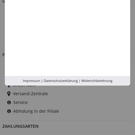
UNTERNEHMEN
Über uns
Kontakt
Impressum
Jobs
FILIALEN
Düsseldorf
Köln
Impressum
|
Datenschutzerklärung
|
Widerrufsbelehrung
Rhein-Ruhr
Versand-Zentrale
Service
Abholung in der Filiale
ZAHLUNGSARTEN