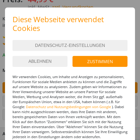
inkl. MwSt.
zzgl. Versandkosten
Diese Webseite verwendet
Kostenlose Lieferung ab
69,-€
innerhalb Deutschlands -
Details
Cookies
Standard-Lieferung
8. - 10. August
Premium
-Lieferung verfügbar
Auf Lager
ZUSTIMMEN
MENGE
Wir verwenden Cookies, um Inhalte und Anzeigen zu personalisieren,
Funktionen für soziale Medien anbieten zu können und die Zugriffe
auf unsere Website zu analysieren. Zudem geben wir Informationen zu
IN DEN WARENKORB
Ihrer Verwendung unserer Website an unsere Partner für soziale
Medien, Werbung und Analysen weiter, die ihren Sitz ggf. außerhalb
ARTIKEL AUF WUNSCHLISTE SETZEN
der Europäischen Union, etwa in den USA, haben können ( z.B. für
Google:
Datenschutz und Nutzungsbedingungen von Google
). Dabei
kann nicht ausgeschlossen werden, dass Ihre Daten mit anderen,
SEITE DRUCKEN
bereits gespeicherten Daten von Ihnen verknüpft werden. Mit dem
Klick auf den Button "Zustimmen" erklären Sie sich mit der Nutzung
Ihrer Daten einverstanden. Über "Ablehnen" können Sie die Nutzung
Ihrer Daten verweigern. Selbstverständlich können Sie Ihre Einwilligung
ARTIKEL MERKMALE & DETAILS
jederzeit in den Einstellungen ändern oder widerrufen.