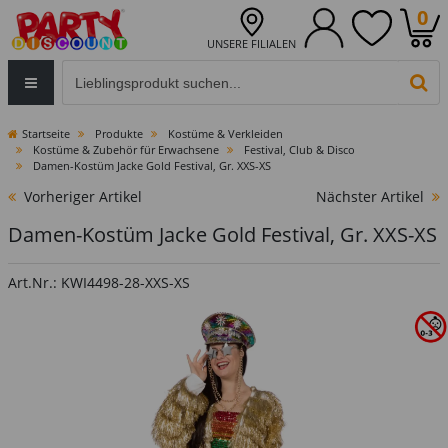
0
UNSERE FILIALEN
Eingabefeld für die Produktsuche im Header
PR
Startseite
Produkte
Kostüme & Verkleiden
Kostüme & Zubehör für Erwachsene
Festival, Club & Disco
Damen-Kostüm Jacke Gold Festival, Gr. XXS-XS
Vorheriger Artikel
Nächster Artikel
Damen-Kostüm Jacke Gold Festival, Gr. XXS-XS
Art.Nr.: KWI4498-28-XXS-XS