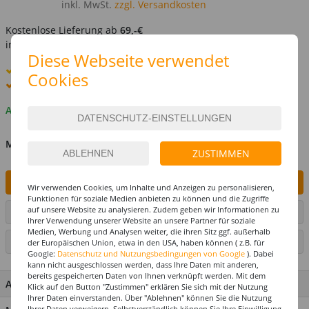
inkl. MwSt.
zzgl. Versandkosten
Kostenlose Lieferung ab
69,-€
innerhalb Deutschlands -
Details
Diese Webseite verwendet
Standard-Lieferung
8. - 10. August
Cookies
Premium
-Lieferung verfügbar
Auf Lager
MENGE
ZUSTIMMEN
IN DEN WARENKORB
Wir verwenden Cookies, um Inhalte und Anzeigen zu personalisieren,
Funktionen für soziale Medien anbieten zu können und die Zugriffe
auf unsere Website zu analysieren. Zudem geben wir Informationen zu
ARTIKEL AUF WUNSCHLISTE SETZEN
Ihrer Verwendung unserer Website an unsere Partner für soziale
Medien, Werbung und Analysen weiter, die ihren Sitz ggf. außerhalb
SEITE DRUCKEN
der Europäischen Union, etwa in den USA, haben können ( z.B. für
Google:
Datenschutz und Nutzungsbedingungen von Google
). Dabei
kann nicht ausgeschlossen werden, dass Ihre Daten mit anderen,
bereits gespeicherten Daten von Ihnen verknüpft werden. Mit dem
ARTIKEL MERKMALE & DETAILS
Klick auf den Button "Zustimmen" erklären Sie sich mit der Nutzung
Ihrer Daten einverstanden. Über "Ablehnen" können Sie die Nutzung
Ihrer Daten verweigern. Selbstverständlich können Sie Ihre Einwilligung