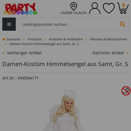
0
UNSERE FILIALEN
Eingabefeld für die Produktsuche im Header
PR
Startseite
Produkte
Kostüme & Verkleiden
Nikolaus & Weihnachten
Damen-Kostüm Himmelsengel aus Samt, Gr. S
Vorheriger Artikel
Nächster Artikel
Damen-Kostüm Himmelsengel aus Samt, Gr. S
Art.Nr.: KWD44171