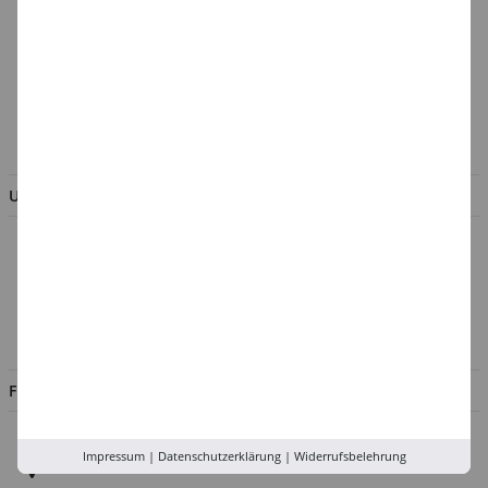
Cookie-Einstellungen
Batterieentsorgung &
Verpackungsverordnung
AGB & Kundeninformation
BESTELLUNG WIDERRUFEN
UNTERNEHMEN
Über uns
Kontakt
Impressum
Jobs
FILIALEN
Düsseldorf
Impressum
|
Datenschutzerklärung
|
Widerrufsbelehrung
Köln