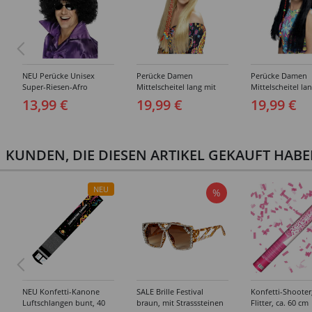
NEU Perücke Unisex
Perücke Damen
Perücke Damen
Super-Riesen-Afro
Mittelscheitel lang mit
Mittelscheitel la
Locken, schwarz
geflochtener Strähne und
geflochtener Str
13,99 €
19,99 €
19,99 €
Perlen 70er Hippie, blond
Perlen 70er Hippi
schwarz
KUNDEN, DIE DIESEN ARTIKEL GEKAUFT HAB
NEU
%
NEU Konfetti-Kanone
SALE Brille Festival
Konfetti-Shooter
Luftschlangen bunt, 40
braun, mit Strasssteinen
Flitter, ca. 60 cm