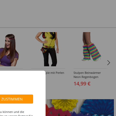
 Hippie,
Tasche Hippie mit Perlen
Stulpen Beinwärmer
gen, mit
Neon Regenbogen
ichen
 €
8,99 €
14,99 €
ZUSTIMMEN
 zu können und die
te an unsere Partner für