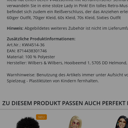
verwandeln Sie in eine stolze Lady in Pink! Ein tolles Retro-M
befindet sich zudem ein Reißverschluss, der das Anziehen erleic
60iger Outfit, 70iger Kleid, 60s Kleid, 70s Kleid, Sixties Outfit
Hinweis:
Abgebildetes weiteres Zubehör ist nicht im Lieferumf
Zusätzliche Produktinformationen:
Art.Nr.: KWI4514-36
EAN: 8714438301746
Material: 100 % Polyester
Hersteller: Wilbers & Wilbers, Hooibeemd 1, 5705 DD Helmond,
Warnhinweise: Benutzung des Artikels immer unter Aufsicht vo
Spielzeug - Plastiktüten von Kindern fernhalten.
ZU DIESEM PRODUKT PASSEN AUCH PERFEKT D
NEU