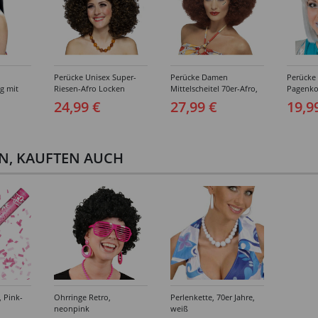
Perücke Unisex Super-
Perücke Damen
Perücke
ng mit
Riesen-Afro Locken
Mittelscheitel 70er-Afro,
Pagenko
ähne und
meliert, Havana, braun
Disco Queen, mahagoni
glamour,
24,99 €
27,99 €
19,9
e,
gesträhn
EN, KAUFTEN AUCH
, Pink-
Ohrringe Retro,
Perlenkette, 70er Jahre,
neonpink
weiß