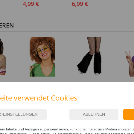
4,99 €
6,99 €
IEREN
emporär,
Brille Hippie, bunt mit
Hippie Stulpen aus
Armband
tiven
gelben Gläsern
Plüsch, schwarz
regenbo
Peaceze
4,99 €
12,99 €
3,99
eite verwendet Cookies
um Inhalte und Anzeigen zu personalisieren, Funktionen für soziale Medien anbieten
site zu analysieren. Zudem geben wir Informationen zu Ihrer Verwendung unserer Websi