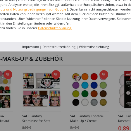
 und Analysen weiter, die ihren Sitz ggf. außerhalb der Europäischen Union, etwa in 
hutz und Nutzungsbedingungen von Google
). Dabei kann nicht ausgeschlossen werden
herten Daten von Ihnen verknüpft werden. Mit dem Klick auf den Button "Zustimmen" er
verstanden. Über "Ablehnen" können Sie die Nutzung Ihrer Daten verweigern. Selbstver
eit in den Einstellungen ändern oder widerrufen.
azu finden Sie in unserer
Datenschutzerklärung.
Impressum
|
Datenschutzerklärung
|
Widerrufsbelehrung
I-MAKE-UP & ZUBEHÖR
%
%
%
ua-
SALE Fantasy
SALE Fantasy Theater-
SALE Fan
ke auf
Schminkstifte-Sets -
Make-Up / Creme-
Kosmeti
kästen /
Verschiedene
Schminke auf Fettbasis,
Verschie
0,89
2,99 €
3,49 €
hiedene
Ausführungen
25g - Verschiedene