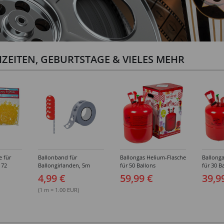
ZEITEN, GEBURTSTAGE & VIELES MEHR
e für
Ballonband für
Ballongas Helium-Flasche
Ballonga
 72
Ballongirlanden, 5m
für 50 Ballons
für 30 B
Deko-Band aus PVC
4,99 €
59,99 €
39,9
(1 m = 1.00 EUR)