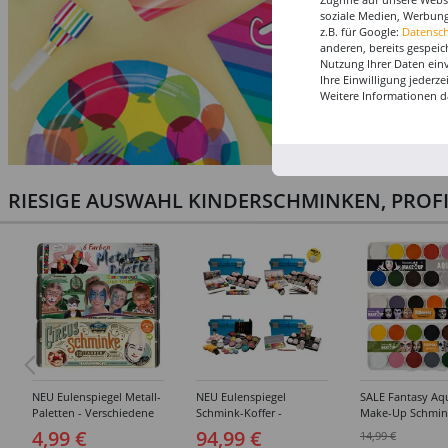
soziale Medien, Werbung
z.B. für Google:
Datensc
anderen, bereits gespeic
Nutzung Ihrer Daten ein
Ihre Einwilligung jederz
Weitere Informationen d
RIESIGE AUSWAHL KINDERSCHMINKEN, PROF
NEU Eulenspiegel Metall-
NEU Eulenspiegel
SALE Fantasy Aq
Paletten - Verschiedene
Schmink-Koffer -
Make-Up Schmin
Sets
Verschiedene
Wasserbasis, Mal
4,99 €
94,99 €
14,99 €
Ausführungen
Paletten - Versc