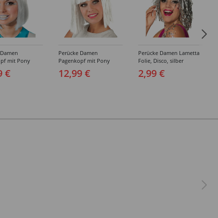
 Damen
Perücke Damen
Perücke Damen Lametta
pf mit Pony
Pagenkopf mit Pony
Folie, Disco, silber
 Space Girl,
glamour Gigi gesträhnt
9 €
12,99 €
2,99 €
t silber, weiß
silber, weiß