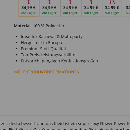
34,99 €
34,99 €
34,99 €
34,99 €
34,99 €
34
Auf Lager
Auf Lager
Auf Lager
Auf Lager
Auf Lager
Au
Material: 100 % Polyester
Ideal für Karneval & Mottopartys
Hergestellt in Europa
Premium-Stoff-Qualität
Top-Preis-Leistungsverhältnis
Entspricht gängigen Konfektionsgrößen
MEHR PRODUKTINFORMATIONEN...
ürzer, desto besser! Und das Kleid ist ein super sexy Flower Power
rung! Ein toller großer Kragen in leuchtendem Pink, ein entsprech