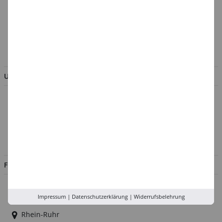
Batterieentsorgung &
Verpackungsverordnung
AGB & Kundeninformation
BESTELLUNG WIDERRUFEN
UNTERNEHMEN
Über uns
Kontakt
Impressum
Jobs
FILIALEN
Düsseldorf
Impressum
|
Datenschutzerklärung
|
Widerrufsbelehrung
Köln
Rhein-Ruhr