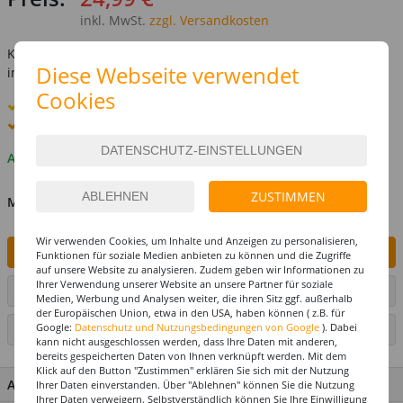
inkl. MwSt.
zzgl. Versandkosten
Kostenlose Lieferung ab
69,-€
Diese Webseite verwendet
innerhalb Deutschlands -
Details
Cookies
Standard-Lieferung
10. - 11. August
Premium
-Lieferung verfügbar
Auf Lager
ZUSTIMMEN
MENGE
Wir verwenden Cookies, um Inhalte und Anzeigen zu personalisieren,
IN DEN WARENKORB
Funktionen für soziale Medien anbieten zu können und die Zugriffe
auf unsere Website zu analysieren. Zudem geben wir Informationen zu
Ihrer Verwendung unserer Website an unsere Partner für soziale
ARTIKEL AUF WUNSCHLISTE SETZEN
Medien, Werbung und Analysen weiter, die ihren Sitz ggf. außerhalb
der Europäischen Union, etwa in den USA, haben können ( z.B. für
Google:
Datenschutz und Nutzungsbedingungen von Google
). Dabei
SEITE DRUCKEN
kann nicht ausgeschlossen werden, dass Ihre Daten mit anderen,
bereits gespeicherten Daten von Ihnen verknüpft werden. Mit dem
Klick auf den Button "Zustimmen" erklären Sie sich mit der Nutzung
ARTIKEL MERKMALE & DETAILS
Ihrer Daten einverstanden. Über "Ablehnen" können Sie die Nutzung
Ihrer Daten verweigern. Selbstverständlich können Sie Ihre Einwilligung