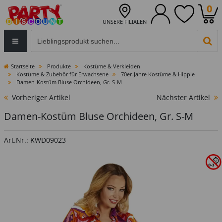
0
UNSERE FILIALEN
Eingabefeld für die Produktsuche im Header
PR
Startseite
Produkte
Kostüme & Verkleiden
Kostüme & Zubehör für Erwachsene
70er-Jahre Kostüme & Hippie
Damen-Kostüm Bluse Orchideen, Gr. S-M
Vorheriger Artikel
Nächster Artikel
Damen-Kostüm Bluse Orchideen, Gr. S-M
Art.Nr.: KWD09023