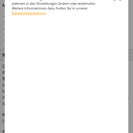
jederzeit in den Einstellungen ändern oder widerrufen.
Material: 95% Polyester, 5% Elasthan
Weitere Informationen dazu finden Sie in unserer
Datenschutzerklärung.
Bluse mit Retro-Muster
Ideal für verschiedene Partys und Anlässe
Mit großem Kragen
Perfekt zu unifarbenen Schlaghosen und Miniröcken
Auch in anderen Farben und Mustern erhältlich
BESCHREIBUNG
Die 70er-Jahre hatten wilde bunte Muster: Tapeten und
Kleidung waren echte Hingucker. Dieser Stoff mit den großen
Blumen lässt einen das Discofieber spüren. Die Bluse passt
super zu unifarbenen Schlaghosen oder Miniröcken. Mit den
langen Ärmeln und dem großen Kragen bringt die Bluse das
richtige Disco Feeling. Verwandte Suchbegriffe: 60er, 70er, 80er,
Schlaghose, Muster, Disco, Discokugel, Retro
Hinweis:
Abgebildetes weiteres Zubehör ist nicht im
Lieferumfang enthalten.
Zusätzliche Produktinformationen: