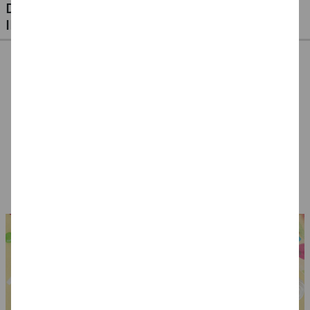
DIESE ARTIKEL KÖNNTEN SIE AUCH
INTERESSIEREN
Kette LOVE,
Armband bunte
Hippie-Tattoos
Goldfarben
Ringe, 5 Farben
temporär, 1 Karte
mit 6 Motiven
4,99 €
4,49 €
1,49 €
0,49 €