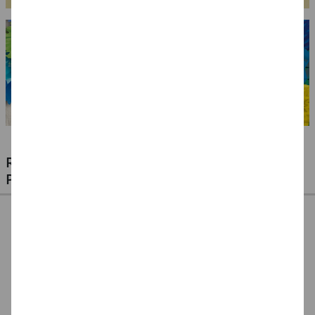
RIESIGE AUSWAHL KINDERSCHMINKEN,
PROFI-MAKE-UP & ZUBEHÖR
%
NEU Eulenspiegel
NEU Eulenspiegel
SALE Fantasy Aqua-
Metall-Paletten -
Schmink-Koffer -
Make-Up Schminke