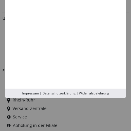
BESTELLUNG WIDERRUFEN
UNTERNEHMEN
Über uns
Kontakt
Impressum
Jobs
FILIALEN
Düsseldorf
Köln
Impressum
|
Datenschutzerklärung
|
Widerrufsbelehrung
Rhein-Ruhr
Versand-Zentrale
Service
Abholung in der Filiale