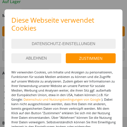
Auf Lager
MENGE
Diese Webseite verwendet
Cookies
IN DEN WARENKORB
ARTIKEL AUF WUNSCHLISTE SETZEN
SEITE DRUCKEN
ZUSTIMMEN
Wir verwenden Cookies, um Inhalte und Anzeigen zu personalisieren,
ARTIKEL MERKMALE & DETAILS
Funktionen für soziale Medien anbieten zu können und die Zugriffe
auf unsere Website zu analysieren. Zudem geben wir Informationen zu
Tolle 60er- und 70er-Brille
Ihrer Verwendung unserer Website an unsere Partner für soziale
Medien, Werbung und Analysen weiter, die ihren Sitz ggf. außerhalb
Für viele Kostümideen ideal geeignet
der Europäischen Union, etwa in den USA, haben können ( z.B. für
Top Preis-Leistungsverhältnis
Google:
Datenschutz und Nutzungsbedingungen von Google
). Dabei
Premium Qualität
kann nicht ausgeschlossen werden, dass Ihre Daten mit anderen,
bereits gespeicherten Daten von Ihnen verknüpft werden. Mit dem
Für die perfekte Motto- & Themenparty
Klick auf den Button "Zustimmen" erklären Sie sich mit der Nutzung
Ihrer Daten einverstanden. Über "Ablehnen" können Sie die Nutzung
Ihrer Daten verweigern. Selbstverständlich können Sie Ihre Einwilligung
BESCHREIBUNG
jederzeit in den Einstellungen ändern oder widerrufen.