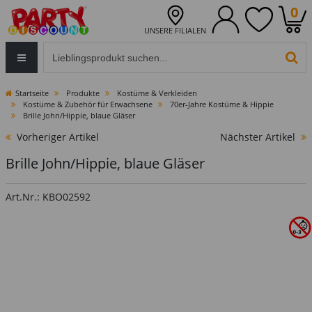
0
UNSERE FILIALEN
Eingabefeld für die Produktsuche im Header
PR
Startseite
Produkte
Kostüme & Verkleiden
Kostüme & Zubehör für Erwachsene
70er-Jahre Kostüme & Hippie
Brille John/Hippie, blaue Gläser
Vorheriger Artikel
Nächster Artikel
Brille John/Hippie, blaue Gläser
Art.Nr.: KBO02592