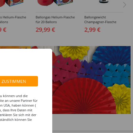
s Helium-Flasche
Ballongas Helium-Flasche
Ballongewicht
allons
für 20 Ballons
Champagner-Flasche
9 €
29,99 €
2,99 €
ZUSTIMMEN
 zu können und die
te an unsere Partner für
den USA, haben können (
, dass Ihre Daten mit
klären Sie sich mit der
ständlich können Sie