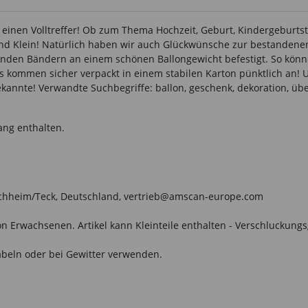
t einen Volltreffer! Ob zum Thema Hochzeit, Geburt, Kindergeburt
und Klein! Natürlich haben wir auch Glückwünsche zur bestandenen
enden Bändern an einem schönen Ballongewicht befestigt. So könn
ns kommen sicher verpackt in einem stabilen Karton pünktlich an! 
ekannte! Verwandte Suchbegriffe: ballon, geschenk, dekoration, üb
ang enthalten.
irchheim/Teck, Deutschland, vertrieb@amscan-europe.com
n Erwachsenen. Artikel kann Kleinteile enthalten - Verschluckungs
beln oder bei Gewitter verwenden.