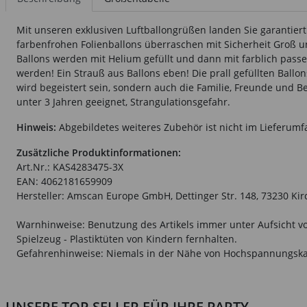
Mit unseren exklusiven Luftballongrüßen landen Sie garantier
farbenfrohen Folienballons überraschen mit Sicherheit Groß 
Ballons werden mit Helium gefüllt und dann mit farblich pass
werden! Ein Strauß aus Ballons eben! Die prall gefüllten Ballo
wird begeistert sein, sondern auch die Familie, Freunde und B
unter 3 Jahren geeignet, Strangulationsgefahr.
Hinweis:
Abgebildetes weiteres Zubehör ist nicht im Lieferumf
Zusätzliche Produktinformationen:
Art.Nr.: KAS4283475-3X
EAN: 4062181659909
Hersteller: Amscan Europe GmbH, Dettinger Str. 148, 73230 K
Warnhinweise: Benutzung des Artikels immer unter Aufsicht vo
Spielzeug - Plastiktüten von Kindern fernhalten.
Gefahrenhinweise: Niemals in der Nähe von Hochspannungska
UNSERE TOP-SELLER FÜR IHRE PARTY