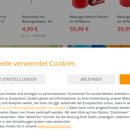
e für
Ballonband für
Ballongas Helium-Flasche
Ballonga
 72
Ballongirlanden, 5m
für 50 Ballons
für 30 B
Deko-Band aus PVC
4,99 €
59,99 €
39,9
(1 m = 1.00 EUR)
eite verwendet Cookies
um Inhalte und Anzeigen zu personalisieren, Funktionen für soziale Medien anbieten
site zu analysieren. Zudem geben wir Informationen zu Ihrer Verwendung unserer Websi
 und Analysen weiter, die ihren Sitz ggf. außerhalb der Europäischen Union, etwa in 
hutz und Nutzungsbedingungen von Google
). Dabei kann nicht ausgeschlossen werden
herten Daten von Ihnen verknüpft werden. Mit dem Klick auf den Button "Zustimmen" er
verstanden. Über "Ablehnen" können Sie die Nutzung Ihrer Daten verweigern. Selbstver
I-MAKE-UP & ZUBEHÖR
eit in den Einstellungen ändern oder widerrufen.
azu finden Sie in unserer
Datenschutzerklärung.