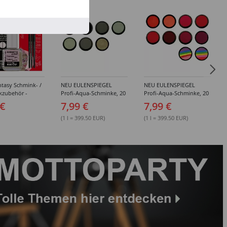
%
tasy Schmink- /
NEU EULENSPIEGEL
NEU EULENSPIEGEL
kzubehör -
Profi-Aqua-Schminke, 20
Profi-Aqua-Schminke, 20
dene Artikel
ml, Weiß- / Schwarz- &
ml, Rot-Töne -
 €
7,99 €
7,99 €
Grau-Töne -
Verschiedene Farben
Verschiedene Farben
(1 l = 399.50 EUR)
(1 l = 399.50 EUR)