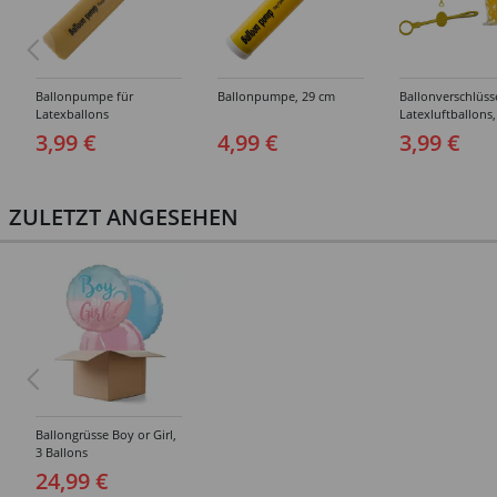
Ballonpumpe für
Ballonpumpe, 29 cm
Ballonverschlüss
Latexballons
Latexluftballons,
Stück
3,99 €
4,99 €
3,99 €
ZULETZT ANGESEHEN
Ballongrüsse Boy or Girl,
3 Ballons
24,99 €