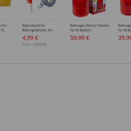
e für
Ballonband für
Ballongas Helium-Flasche
Ballonga
 72
Ballongirlanden, 5m
für 50 Ballons
für 30 B
Deko-Band aus PVC
4,99 €
59,99 €
39,9
(1 m = 1.00 EUR)