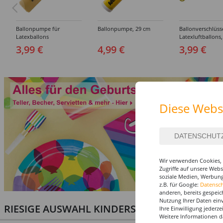
Ballonpumpe für
Ballonpumpe, 29 cm
Ballonverschlüss
Latexballons
Latexluftballons,
Stück
3,99 €
4,99 €
3,99 €
Diese Webs
Wir verwenden Cookies, 
Zugriffe auf unsere Web
soziale Medien, Werbung
z.B. für Google:
Datensc
anderen, bereits gespeic
Nutzung Ihrer Daten ein
RIESIGE AUSWAHL KINDERSCHMINKEN, PROF
Ihre Einwilligung jederz
Weitere Informationen d