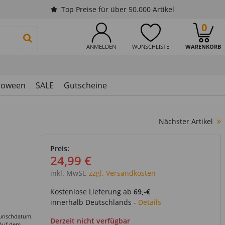
Top Preise für über 50.000 Artikel
0
PRODUKTSUCHE STARTEN
ANMELDEN
WUNSCHLISTE
WARENKORB
loween
SALE
Gutscheine
Nächster Artikel
Preis:
24,99 €
inkl. MwSt.
zzgl. Versandkosten
 Liefertag aus
Kostenlose Lieferung ab
69,-€
innerhalb Deutschlands -
Details
Wunschdatum.
Derzeit nicht verfügbar
 Auf dem