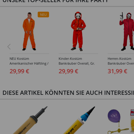
NEU
NEU Kostüm
Kinder-Kostüm
Herren-Kostüm
Amerikanischer Häftling /
Bankräuber Overall, Gr.
Bankräuber Overa
Sträfling, Overall, Orange
152-164
190 cm
29,99 €
29,99 €
31,99 €
- verschiedene Größen
(S-XXL)
DIESE ARTIKEL KÖNNTEN SIE AUCH INTERESS