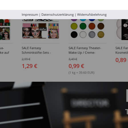
%
%
%
Impressum
|
Datenschutzerklärung
|
Widerrufsbelehrung
ua-
SALE Fantasy
SALE Fantasy Theater-
SALE Fan
ke auf
Schminkstifte-Sets -
Make-Up / Creme-
Kosmeti
kästen /
Verschiedene
Schminke auf Fettbasis,
Verschie
0,89
2,99 €
3,49 €
hiedene
Ausführungen
25g - Verschiedene
1,29 €
0,99 €
Karnevalsfarben
(1 kg = 39.60 EUR)