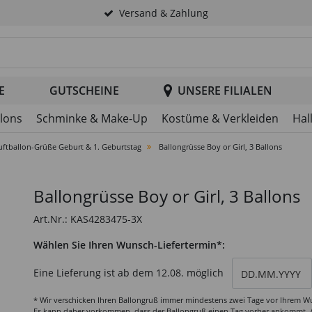
Versand & Zahlung
tsuche im Header
E
GUTSCHEINE
UNSERE FILIALEN
llons
Schminke & Make-Up
Kostüme & Verkleiden
Hal
uftballon-Grüße Geburt & 1. Geburtstag
Ballongrüsse Boy or Girl, 3 Ballons
Ballongrüsse Boy or Girl, 3 Ballons
Art.Nr.: KAS4283475-3X
Wählen Sie Ihren Wunsch-Liefertermin*:
wählen Sie einen
Eine Lieferung ist ab dem
12.08.
möglich
* Wir verschicken Ihren Ballongruß immer mindestens zwei Tage vor Ihrem 
Es kann daher vorkommen, dass der Ballongruß einen Tag vorher ankommt.