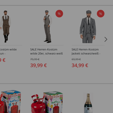
%
%
Kostüm wilde
SALE Herren-Kostüm
SALE Herren-Kostüm
aun -
wilde 20er, schwarz-weiß
Jackett schwarz/weiß -
edene Größen
- Verschiedene Größen
Verschiedene Größen
9 €
79,99 €
69,99 €
(48-64)
(48-64)
39,99 €
34,99 €