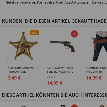
Gefahrenhinweise: Karnevalsartikel, Ausstattungsteil, Dekorati
KUNDEN, DIE DIESEN ARTIKEL GEKAUFT HAB
NEU
%
NEU Sheriff-Stern mit
SALE Cowboy-Pistole
Kunstleder Einze
Anstecker, gold
Buntline, Holzgriff, 12-
mit Gürtel für
Schuss-Colt
Erwachsene, Bra
3,49 €
14,99 €
29,99 €
14,99 €
DIESE ARTIKEL KÖNNTEN SIE AUCH INTERESS