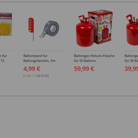
e für
Ballonband für
Ballongas Helium-Flasche
Ballonga
 72
Ballongirlanden, 5m
für 50 Ballons
für 30 B
Deko-Band aus PVC
4,99 €
59,99 €
39,9
(1 m = 1.00 EUR)