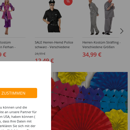
%
Kostüm
SALE Herren-Hemd Police
Herren-Kostüm Sträfling -
in Ferhan -
schwarz - Verschiedene
Verschiedene Größen
edene Größen
Größen (46-60)
(48-64)
9 €
34,99 €
24,99 €
12,49 €
ZUSTIMMEN
 zu können und die
te an unsere Partner für
den USA, haben können (
, dass Ihre Daten mit
klären Sie sich mit der