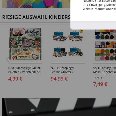
Nutzung Ihrer Daten ein
Ihre Einwilligung jederz
Weitere Informationen d
RIESIGE AUSWAHL KINDERSCHMINKEN, PROF
NEU Eulenspiegel Metall-
NEU Eulenspiegel
SALE Fantasy Aq
Paletten - Verschiedene
Schmink-Koffer -
Make-Up Schmin
Sets
Verschiedene
Wasserbasis, Mal
4,99 €
94,99 €
14,99 €
Ausführungen
Paletten - Versc
7,49 €
Ausführungen