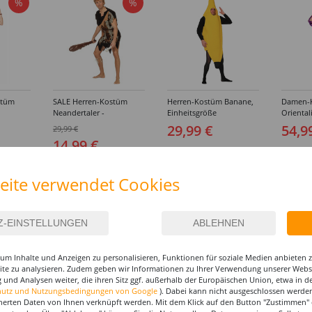
%
%
stüm
SALE Herren-Kostüm
Herren-Kostüm Banane,
Damen-
Neandertaler -
Einheitsgröße
Oriental
ößen
Verschiedene Größen
Verschi
29,99 €
54,9
29,99 €
(50-60)
(36-48)
14,99 €
eite verwendet Cookies
um Inhalte und Anzeigen zu personalisieren, Funktionen für soziale Medien anbieten
site zu analysieren. Zudem geben wir Informationen zu Ihrer Verwendung unserer Websi
 und Analysen weiter, die ihren Sitz ggf. außerhalb der Europäischen Union, etwa in 
hutz und Nutzungsbedingungen von Google
). Dabei kann nicht ausgeschlossen werden
herten Daten von Ihnen verknüpft werden. Mit dem Klick auf den Button "Zustimmen" er