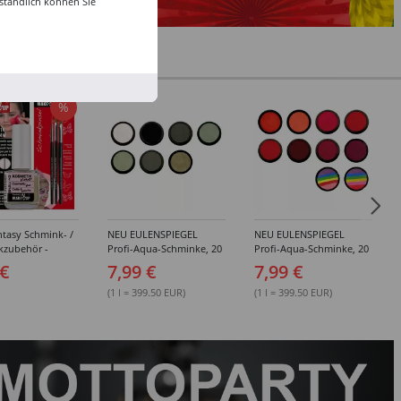
ständlich können Sie
%
tasy Schmink- /
NEU EULENSPIEGEL
NEU EULENSPIEGEL
kzubehör -
Profi-Aqua-Schminke, 20
Profi-Aqua-Schminke, 20
dene Artikel
ml, Weiß- / Schwarz- &
ml, Rot-Töne -
 €
7,99 €
7,99 €
Grau-Töne -
Verschiedene Farben
Verschiedene Farben
(1 l = 399.50 EUR)
(1 l = 399.50 EUR)