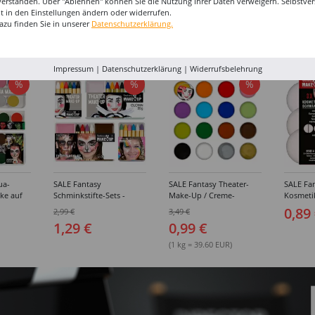
verstanden. Über "Ablehnen" können Sie die Nutzung Ihrer Daten verweigern. Selbstver
eit in den Einstellungen ändern oder widerrufen.
azu finden Sie in unserer
Datenschutzerklärung.
I-MAKE-UP & ZUBEHÖR
Impressum
|
Datenschutzerklärung
|
Widerrufsbelehrung
%
%
%
ua-
SALE Fantasy
SALE Fantasy Theater-
SALE Fan
ke auf
Schminkstifte-Sets -
Make-Up / Creme-
Kosmeti
kästen /
Verschiedene
Schminke auf Fettbasis,
Verschie
0,89
2,99 €
3,49 €
hiedene
Ausführungen
25g - Verschiedene
1,29 €
0,99 €
Karnevalsfarben
(1 kg = 39.60 EUR)